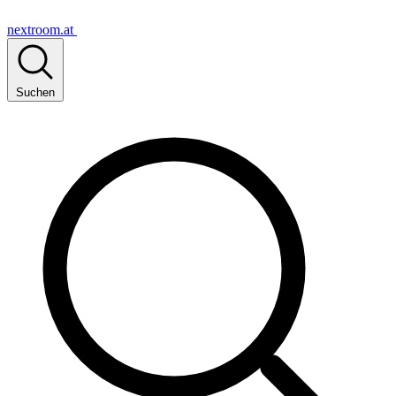
nextroom.at
Suchen