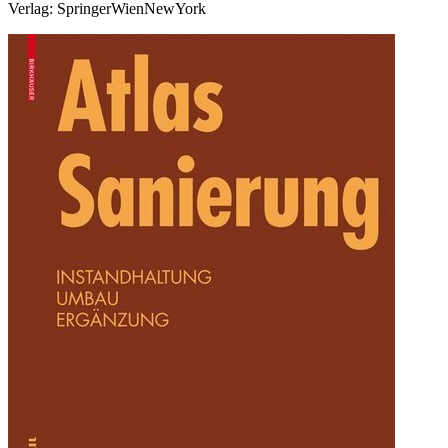
Verlag: SpringerWienNewYork