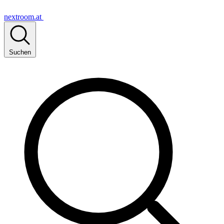
nextroom.at
Suchen