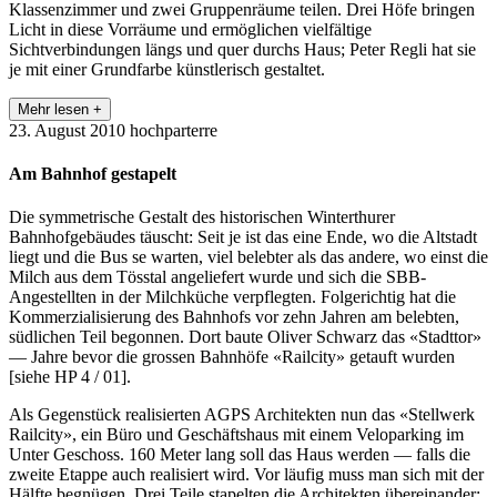
Klassenzimmer und zwei Gruppenräume teilen. Drei Höfe bringen
Licht in diese Vorräume und ermöglichen vielfältige
Sichtverbindungen längs und quer durchs Haus; Peter Regli hat sie
je mit einer Grundfarbe künstlerisch gestaltet.
Mehr lesen +
23. August 2010
hochparterre
Am Bahnhof gestapelt
Die symmetrische Gestalt des historischen Winterthurer
Bahnhofgebäudes täuscht: Seit je ist das eine Ende, wo die Altstadt
liegt und die Bus­ se warten, viel belebter als das andere, wo einst die
Milch aus dem Tösstal angeliefert wurde und sich die SBB­
Angestellten in der Milchküche verpflegten. Folgerichtig hat die
Kommerzialisierung des Bahnhofs vor zehn Jahren am belebten,
südlichen Teil begonnen. Dort baute Oliver Schwarz das «Stadttor»
— Jahre bevor die grossen Bahnhöfe «Railcity» getauft wurden
[siehe HP 4 / 01].
Als Gegenstück realisierten AGPS Architekten nun das «Stellwerk
Railcity», ein Büro­ und Geschäftshaus mit einem Veloparking im
Unter­ Geschoss. 160 Meter lang soll das Haus werden — falls die
zweite Etappe auch realisiert wird. Vor­ läufig muss man sich mit der
Hälfte begnügen. Drei Teile stapelten die Architekten übereinander: