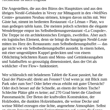
Die Angestellten, die aus den Büros des Hauptsitzes und aus den
übrigen Nestlé-Gebäuden in Vevey zur Mittagszeit in den «WellNes
Centre» genannten Neubau strömen, kriegen davon nichts mit. Wer
Gäste hat, nimmt im bedienten Restaurant «Le Léman » Platz, wo
man gediegen tafeln kann. Die meisten jedoch schreiten die elegante
Wendeltreppe empor ins Selbstbedienungsrestaurant «La Coupole».
Die Treppe ist ein architektonisches Ereignis, zweifellos. Aber auch
ein logistisches Element, denn sie bringt die hungrigen Nestlé-Leute
mitten ins Herz des Restaurants: zum Selbstbedienungsbuffet — das
gar nicht wie ein Selbstbedienungsbuffet aussieht. In einem hohen,
mit einer umgestülpten Kuppel gedeckten und von einem
Oblichtring belichteten Raum sind Menu- und Getränkeausgaben
und Salatbuffets so grosszügig dimensioniert, dass der Ort als
wirklicher «Free Flow» funktioniert.
Wer schliesslich mit beladenem Tablett die Kasse passiert, hat die
Qual der Platzwahl: direkt am Fenster? Und wenn ja: mit Blick zum
Park oder zum See? Oder lieber etwas erhöht mit guter Übersicht?
Oder doch besser auf die Schnelle, an einem der hohen Tische?
Schlechte Plätze gibt es keine; auf 270 Grad bietet die Glasfront
Panoramasicht. Der Beton der kraftvollen Konstruktion, der
Holzboden, die dunklen Holzeinbauten, die weisse Decke und
weisse Möbel erzeugen eine lichte, angenehme Atmosphäre. Selbst