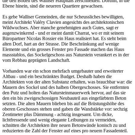
die den Boden des Walliser Haupttals zerschneiden. Dorthin, in die
Ebene hinein, sind die neueren Quartiere gewachsen.
Es gebe Walliser Gemeinden, die nur Scheussli­ches bewilligten,
meint Architekt Valéry Clavien angesichts des architektonischen
Wildwuchses. Aber manche genehmigten auch Gutes, sagt er
augenzwinkernd - und er meint damit Charrat, wo er mit seinem
Büropartner Nicolas Rossier ein Haus realisiert hat. Es steht beim
alten Dorf, hart an der Strasse. Die Beschränkung auf weni­ge
Elemente und ein grosses Fenster pro Fassa­de machen das Haus
massstablos, das Sockel­geschoss aus Naturstein verankert es in der
vom Rebbau geprägten Landschaft.
Vorhanden war ein schon mehrfach umgebauter und erweiterter
Altbau - und ein beschränktes Budget. Deshalb haben die
Architekten von der alten Substanz erhalten, was brauchbar war: die
Mauern des Sockel­ und des halben Ober­geschosses. Sie entfernten
den Putz und holten das Natursteinmauerwerk hervor, auf das sie
den ein­ bis zweigeschossigen Neubauteil aus eingefärbtem Beton
setzten. Die alten Mauern blieben bis auf die Brüstungshöhe des
oberen Geschosses stehen und gaben die Wandstärke vor: sechzig
Zentimeter plus Dämmung - achtzig insgesamt. Um dicke,
lichtfressende und wenig elegante Leibungen zu vermeiden,
schnitten die Architekten ihre neuen Betonwände konisch zu und
reduzierten die Zahl der Fenster auf eines pro neuem Fassadenteil.