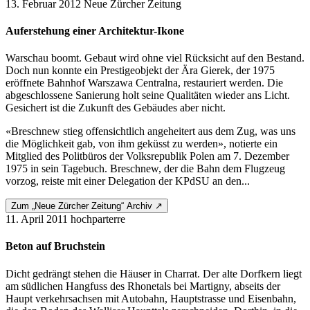
13. Februar 2012
Neue Zürcher Zeitung
Auferstehung einer Architektur-Ikone
Warschau boomt. Gebaut wird ohne viel Rücksicht auf den Bestand.
Doch nun konnte ein Prestigeobjekt der Ära Gierek, der 1975
eröffnete Bahnhof Warszawa Centralna, restauriert werden. Die
abgeschlossene Sanierung holt seine Qualitäten wieder ans Licht.
Gesichert ist die Zukunft des Gebäudes aber nicht.
«Breschnew stieg offensichtlich angeheitert aus dem Zug, was uns
die Möglichkeit gab, von ihm geküsst zu werden», notierte ein
Mitglied des Politbüros der Volksrepublik Polen am 7. Dezember
1975 in sein Tagebuch. Breschnew, der die Bahn dem Flugzeug
vorzog, reiste mit einer Delegation der KPdSU an den...
Zum „Neue Zürcher Zeitung“ Archiv ↗
11. April 2011
hochparterre
Beton auf Bruchstein
Dicht gedrängt stehen die Häuser in Charrat. Der alte Dorfkern liegt
am südlichen Hangfuss des Rhonetals bei Martigny, abseits der
Haupt­ verkehrsachsen mit Autobahn, Hauptstrasse und Eisenbahn,