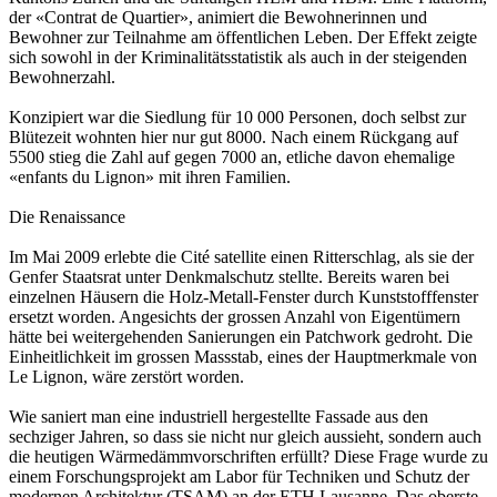
der «Contrat de Quartier», animiert die Bewohnerinnen und
Bewohner zur Teilnahme am öffentlichen Leben. Der Effekt zeigte
sich sowohl in der Kriminalitätsstatistik als auch in der steigenden
Bewohnerzahl.
Konzipiert war die Siedlung für 10 000 Personen, doch selbst zur
Blütezeit wohnten hier nur gut 8000. Nach einem Rückgang auf
5500 stieg die Zahl auf gegen 7000 an, etliche davon ehemalige
«enfants du Lignon» mit ihren Familien.
Die Renaissance
Im Mai 2009 erlebte die Cité satellite einen Ritterschlag, als sie der
Genfer Staatsrat unter Denkmalschutz stellte. Bereits waren bei
einzelnen Häusern die Holz-Metall-Fenster durch Kunststofffenster
ersetzt worden. Angesichts der grossen Anzahl von Eigentümern
hätte bei weitergehenden Sanierungen ein Patchwork gedroht. Die
Einheitlichkeit im grossen Massstab, eines der Hauptmerkmale von
Le Lignon, wäre zerstört worden.
Wie saniert man eine industriell hergestellte Fassade aus den
sechziger Jahren, so dass sie nicht nur gleich aussieht, sondern auch
die heutigen Wärmedämmvorschriften erfüllt? Diese Frage wurde zu
einem Forschungsprojekt am Labor für Techniken und Schutz der
modernen Architektur (TSAM) an der ETH Lausanne. Das oberste