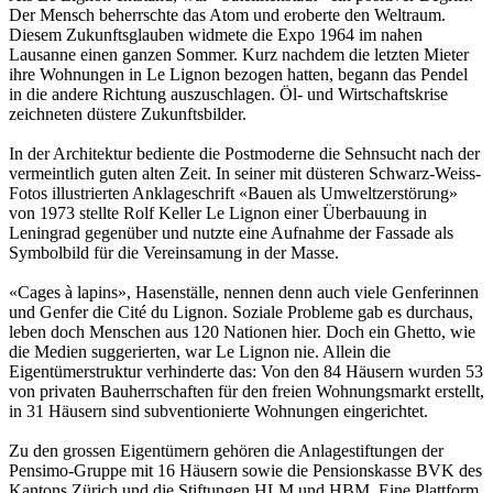
Der Mensch beherrschte das Atom und eroberte den Weltraum.
Diesem Zukunftsglauben widmete die Expo 1964 im nahen
Lausanne einen ganzen Sommer. Kurz nachdem die letzten Mieter
ihre Wohnungen in Le Lignon bezogen hatten, begann das Pendel
in die andere Richtung auszuschlagen. Öl- und Wirtschaftskrise
zeichneten düstere Zukunftsbilder.
In der Architektur bediente die Postmoderne die Sehnsucht nach der
vermeintlich guten alten Zeit. In seiner mit düsteren Schwarz-Weiss-
Fotos illustrierten Anklageschrift «Bauen als Umweltzerstörung»
von 1973 stellte Rolf Keller Le Lignon einer Überbauung in
Leningrad gegenüber und nutzte eine Aufnahme der Fassade als
Symbolbild für die Vereinsamung in der Masse.
«Cages à lapins», Hasenställe, nennen denn auch viele Genferinnen
und Genfer die Cité du Lignon. Soziale Probleme gab es durchaus,
leben doch Menschen aus 120 Nationen hier. Doch ein Ghetto, wie
die Medien suggerierten, war Le Lignon nie. Allein die
Eigentümerstruktur verhinderte das: Von den 84 Häusern wurden 53
von privaten Bauherrschaften für den freien Wohnungsmarkt erstellt,
in 31 Häusern sind subventionierte Wohnungen eingerichtet.
Zu den grossen Eigentümern gehören die Anlagestiftungen der
Pensimo-Gruppe mit 16 Häusern sowie die Pensionskasse BVK des
Kantons Zürich und die Stiftungen HLM und HBM. Eine Plattform,