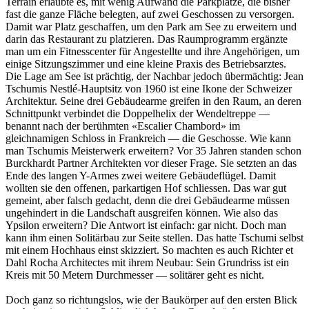
Terrain erlaubte es, mit wenig Aufwand die Parkplätze, die bisher
fast die ganze Fläche belegten, auf zwei Geschossen zu versorgen.
Damit war Platz geschaffen, um den Park am See zu erweitern und
darin das Restaurant zu platzieren. Das Raumprogramm ergänzte
man um ein Fitnesscenter für Angestellte und ihre Angehörigen, um
einige Sitzungszimmer und eine kleine Praxis des Betriebsarztes.
Die Lage am See ist prächtig, der Nachbar jedoch übermächtig: Jean
Tschumis Nestlé-Hauptsitz von 1960 ist eine Ikone der Schweizer
Architektur. Seine drei Gebäudearme greifen in den Raum, an deren
Schnittpunkt verbindet die Doppelhelix der Wendeltreppe —
benannt nach der berühmten «Escalier Chambord» im
gleichnamigen Schloss in Frankreich — die Geschosse. Wie kann
man Tschumis Meisterwerk erweitern? Vor 35 Jahren standen schon
Burckhardt Partner Architekten vor dieser Frage. Sie setzten an das
Ende des langen Y-Armes zwei weitere Gebäudeflügel. Damit
wollten sie den offenen, parkartigen Hof schliessen. Das war gut
gemeint, aber falsch gedacht, denn die drei Gebäudearme müssen
ungehindert in die Landschaft ausgreifen können. Wie also das
Ypsilon erweitern? Die Antwort ist einfach: gar nicht. Doch man
kann ihm einen Solitärbau zur Seite stellen. Das hatte Tschumi selbst
mit einem Hochhaus einst skizziert. So machten es auch Richter et
Dahl Rocha Architectes mit ihrem Neubau: Sein Grundriss ist ein
Kreis mit 50 Metern Durchmesser — solitärer geht es nicht.
Doch ganz so richtungslos, wie der Baukörper auf den ersten Blick