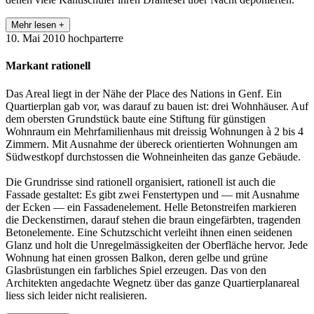
Mehr lesen +
10. Mai 2010
hochparterre
Markant rationell
Das Areal liegt in der Nähe der Place des Nations in Genf. Ein
Quartierplan gab vor, was darauf zu bauen ist: drei Wohnhäuser. Auf
dem obersten Grundstück baute eine Stiftung für günstigen
Wohnraum ein Mehrfamilienhaus mit dreissig Wohnungen à 2 bis 4
Zimmern. Mit Ausnahme der übereck orientierten Wohnungen am
Südwestkopf durchstossen die Wohneinheiten das ganze Gebäude.
Die Grundrisse sind rationell organisiert, rationell ist auch die
Fassade gestaltet: Es gibt zwei Fenstertypen und — mit Ausnahme
der Ecken — ein Fassadenelement. Helle Betonstreifen markieren
die Deckenstirnen, darauf stehen die braun eingefärbten, tragenden
Betonelemente. Eine Schutzschicht verleiht ihnen einen seidenen
Glanz und holt die Unregelmässigkeiten der Oberfläche hervor. Jede
Wohnung hat einen grossen Balkon, deren gelbe und grüne
Glasbrüstungen ein farbliches Spiel erzeugen. Das von den
Architekten angedachte Wegnetz über das ganze Quartierplanareal
liess sich leider nicht realisieren.