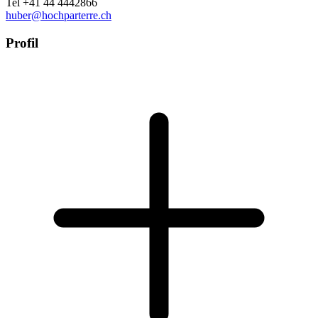
Tel +41 44 4442866
huber@hochparterre.ch
Profil