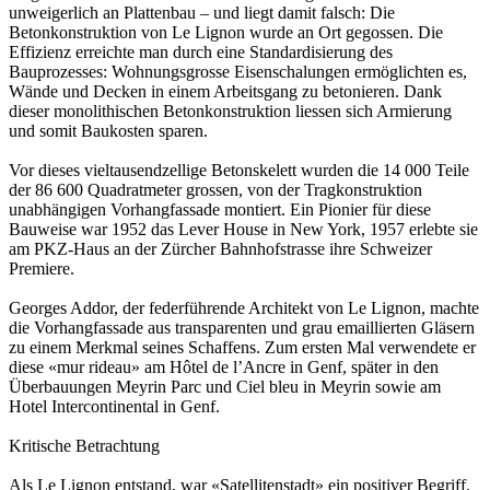
unweigerlich an Plattenbau – und liegt damit falsch: Die
Betonkonstruktion von Le Lignon wurde an Ort gegossen. Die
Effizienz erreichte man durch eine Standardisierung des
Bauprozesses: Wohnungsgrosse Eisenschalungen ermöglichten es,
Wände und Decken in einem Arbeitsgang zu betonieren. Dank
dieser monolithischen Betonkonstruktion liessen sich Armierung
und somit Baukosten sparen.
Vor dieses vieltausendzellige Betonskelett wurden die 14 000 Teile
der 86 600 Quadratmeter grossen, von der Tragkonstruktion
unabhängigen Vorhangfassade montiert. Ein Pionier für diese
Bauweise war 1952 das Lever House in New York, 1957 erlebte sie
am PKZ-Haus an der Zürcher Bahnhofstrasse ihre Schweizer
Premiere.
Georges Addor, der federführende Architekt von Le Lignon, machte
die Vorhangfassade aus transparenten und grau emaillierten Gläsern
zu einem Merkmal seines Schaffens. Zum ersten Mal verwendete er
diese «mur rideau» am Hôtel de l’Ancre in Genf, später in den
Überbauungen Meyrin Parc und Ciel bleu in Meyrin sowie am
Hotel Intercontinental in Genf.
Kritische Betrachtung
Als Le Lignon entstand, war «Satellitenstadt» ein positiver Begriff.