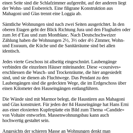
einen Seite sind die Schlafzimmer aufgereiht, auf der anderen liegt
der Wohn- und Essbereich. Eine filigrane Konstruktion aus
Mahagoni und Glas trennt eine Loggia ab.
Sämtliche Wohnungen sind nach zwei Seiten ausgerichtet. In den
oberen Etagen geht der Blick Richtung Jura und den Flughafen oder
zum Jet d’Eau und zum Montblanc. Nach Deutschschweizer
Zählung haben die Wohnungen 2½, 3½ oder 4½ Zimmer, Wohn-
und Essraum, die Küche und die Sanitärräume sind bei allen
identisch.
Jedes vierte Geschoss ist allseitig eingeschnürt. Laubengänge
verbinden die einzelnen Häuser miteinander. Diese «coursives»
erschliessen die Wasch- und Trockenräume, die hier angesiedelt
sind, und sie dienen als Fluchtwege. Das Pendant zu den
Laubengängen sind die gedeckten Wege, die im Erdgeschoss über
einen Kilometer den Hauseingängen entlangführen.
Die Wände sind mit Marmor belegt, die Haustüren aus Mahagoni
und Glas konstruiert. Für jeden der 84 Hauseingänge hat Hans Erni
aus einer eloxierten Kupferplatte ein Bild zum Thema «Candide»
von Voltaire entworfen. Massenwohnungsbau kann auch
hochwertig gestaltet sein.
Angesichts der schieren Masse an Wohnungen denkt man