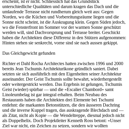
erscheint, ist er nicht. Schliesslich hat das Grundstück
unterschiedliche Qualitäten und darum kragen das Dach und die
umlaufende Terrasse nicht rundherum gleich weit aus: Gegen
Norden, wo die Küchen und Vorbereitungsräume liegen und die
Sonne nicht scheint, ist die Auskragung klein. Gegen Süden jedoch,
wo die Fensterfront im Sommer vor der warmen Sonne geschützt
werden will, sind Dachvorsprung und Terrasse breiter. Geschickt
haben die Architekten diese Differenz in den Stützen aufgenommen:
Hinten stehen sie senkrecht, vorne sind sie nach aussen gekippt.
Das Gleichgewicht gefunden
Richter et Dahl Rocha Architectes hatten zwischen 1996 und 2000
bereits Jean Tschumis Architekturikone gründlich saniert. Dabei
setzten sie sich ausführlich mit den Eigenheiten seiner Architektur
auseinander. Der Geist Tschumis sollte bewahrt, wiederhergestellt
oder weitergestrickt werden. Das Ergebnis ist gelungen, Tschumis
Geist (wieder) spürbar — und die «Escalier Chambord» samt
Linoleumbelag ist gar integral erhalten. Beim Neubau des
Restaurants haben die Architekten drei Elemente bei Tschumi
entlehnt: die markanten Betonstützen, die den äusseren Dachring
und die inverse Kuppel tragen, das auskragende Blechdach und —
als Zitat, nicht als Kopie — die Wendeltreppe, diesmal jedoch nicht
als Doppelhelix. Doch Projektleiter Kenneth Ross betont: «Unser
Ziel war nicht, ein Zeichen zu setzen, sondern wir wollten