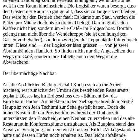
an einem Januartag kommt Ferienstimmung auf, wenn die Sonne
weit in den Raum hineinscheint. Die Logistiker waren besorgt, dass
den Gästen der Raum so gut gefällt, dass sie zu lange sitzen bleiben.
Das wäre für den Betrieb aber fatal: Es käme zum Stau, werden die
Plätze pro Mittag doch bis zu dreimal belegt. Darum gibt es den
Kaffee nicht hier, sondern im «Le Café» im Erdgeschoss. Dorthin
gelangt man nicht über die Wendeltreppe (sie ist den hungrigen
Gästen vorbehalten), sondern zwei gerade Treppenläufe führen nach
unten. Diese sind — der Logistiker lässt grüssen — von je zwei
Abräumbändern flankiert. So finden nicht nur die Angestellten den
Weg zum Café, sondern ihre Tabletts auch den Weg in die
Abwäscherei.
Der übermächtige Nachbar
Als die Architekten Richter et Dahl Rocha sich an die Arbeit
machten, war zunächst der Umbau des bestehenden Restaurants
geplant. Dieses lag im Erdgeschoss des «Bâtiment B», das
Burckhardt Partner Architekten in den Siebzigerjahren dem Nestlé-
Hauptsitz von Jean Tschumi zur Seite gestellt hatten. Doch die
hohen Kosten für ein Provisorium während der Umbauzeit
unterstützten den Entscheid, einen Neubau zu erstellen und das alte
Restaurant in Konferenzräume umzubauen. Als Bauplatz stand das
Areal zur Verfügung, auf dem einst Gustave Eiffels Villa gestanden
hatte und dessen Hafen noch erhalten ist. Das leicht abfallende