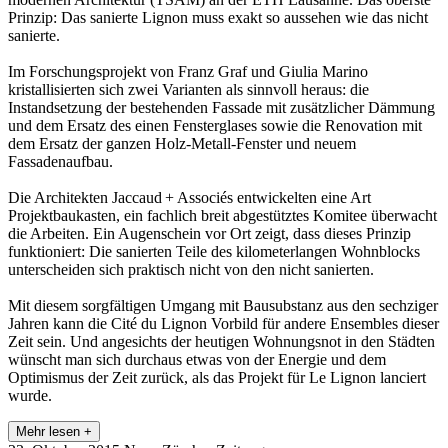
Prinzip: Das sanierte Lignon muss exakt so aussehen wie das nicht
sanierte.
Im Forschungsprojekt von Franz Graf und Giulia Marino
kristallisierten sich zwei Varianten als sinnvoll heraus: die
Instandsetzung der bestehenden Fassade mit zusätzlicher Dämmung
und dem Ersatz des einen Fensterglases sowie die Renovation mit
dem Ersatz der ganzen Holz-Metall-Fenster und neuem
Fassadenaufbau.
Die Architekten Jaccaud + Associés entwickelten eine Art
Projektbaukasten, ein fachlich breit abgestütztes Komitee überwacht
die Arbeiten. Ein Augenschein vor Ort zeigt, dass dieses Prinzip
funktioniert: Die sanierten Teile des kilometerlangen Wohnblocks
unterscheiden sich praktisch nicht von den nicht sanierten.
Mit diesem sorgfältigen Umgang mit Bausubstanz aus den sechziger
Jahren kann die Cité du Lignon Vorbild für andere Ensembles dieser
Zeit sein. Und angesichts der heutigen Wohnungsnot in den Städten
wünscht man sich durchaus etwas von der Energie und dem
Optimismus der Zeit zurück, als das Projekt für Le Lignon lanciert
wurde.
Mehr lesen +