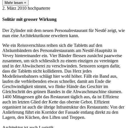
Mehr lesen +
2. März 2010
hochparterre
Solitär mit grosser Wirkung
Der Zylinder mit dem neuen Personalrestaurant für Nestlé zeigt, wie
man eine Architekturikone erweitern kann.
Wie ein Reissverschluss reihen sich die Tabletts auf den
Abräumbändern des Personalrestaurants am Nestlé-Hauptsitz in
Vevey hintereinander ein. Vier Bänder fliessen zunächst paarweise
zusammen, um sich schliesslich zu einem einzigen zu vereinigen
und in der Abwäscherei zu verschwinden. Sensoren sorgen dafür,
dass die Tabletts nicht kollidieren. Das Herz jedes
Modelleisenbahners schlägt hier wohl höher. Fällt ein Band aus,
laufen die verbleibenden etwas schneller, damit am Ende die
Geschwindigkeit stimmt, wo flinke Hände das Geschirr im
Gleichschritt des grünen Bandes in die Abwaschmaschine räumen.
1400 Mittagessen gibt das Restaurant täglich aus, da ist Effizienz
auch im letzten Glied der Kette das oberste Gebot. Effizient
organisiert ist auch die übrige Infrastruktur des Restaurants: Von der
Anlieferung führt ein Korridor der Fassade entlang direkt zu den
Lagern, den Küchen, den Liften und Treppen.
Architektur ist auch Logistik