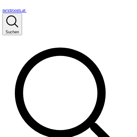
nextroom.at
Suchen