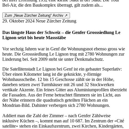
Bel-Air, die den Baukomplex überragt, gilt zudem als...
Zum „Neue Zürcher Zeitung“ Archiv ↗
29. Oktober 2024
Neue Zürcher Zeitung
Das längste Haus der Schweiz – die Genfer Grosssiedlung Le
Lignon setzt bis heute Massstäbe
Vor sechzig Jahren war in Genf die Wohnungsnot ebenso gross wie
heute. Die Grosssiedlung Le Lignon trug mit 2780 Wohnungen zur
Linderung bei. Seit 2009 steht sie unter Denkmalschutz.
Die Satellitenstadt Le Lignon bei Genf ist ein gebauter Superlativ:
Über einen Kilometer lang ist die geknickte, y-förmige
Wohnhausscheibe. 12 bis 15 Geschosse zählt sie in der Höhe,
daneben setzen zwei Turmhäuser mit 26 und 32 Stockwerken
vertikale Akzente. Ein feines Gitter aus Aluminiumprofilen überzieht
die Fassaden. Aus der Ferne betrachtet flimmern sie im Licht, aus
der Nähe erinnern die quadratisch geteilten Flächen an ein
Mondrian-Bild. Dahinter verbergen sich 2780 Wohnungen.
Addiert man die Zahl der Zimmer – nach Genfer Zählweise
inklusive Küchen –, kommt man auf 10 687. Im Zentrum der «Cité
satellite» stehen ein Einkaufszentrum, zwei Kirchen, Kindergärten,