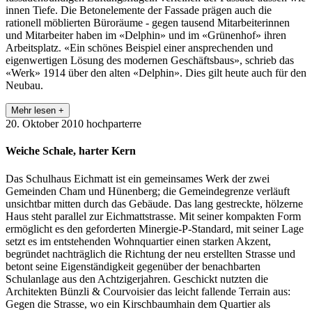
innen Tiefe. Die Betonelemente der Fassade prägen auch die
rationell möblierten Büroräume - gegen tausend Mitarbeiterinnen
und Mitar­beiter haben im «Delphin» und im «Grünenhof» ihren
Arbeitsplatz. «Ein schönes Beispiel einer ansprechenden und
eigenwertigen Lösung des modernen Geschäftsbaus», schrieb das
«Werk» 1914 über den alten «Delphin». Dies gilt heute auch für den
Neubau.
Mehr lesen +
20. Oktober 2010
hochparterre
Weiche Schale, harter Kern
Das Schulhaus Eichmatt ist ein gemeinsames Werk der zwei
Gemeinden Cham und Hünenberg; die Gemeindegrenze verläuft
unsichtbar mitten durch das Gebäude. Das lang gestreckte, hölzerne
Haus steht parallel zur Eichmattstrasse. Mit seiner kompakten Form
ermöglicht es den geforderten Minergie-P-Standard, mit seiner Lage
setzt es im entstehenden Wohnquartier einen starken Akzent,
begründet nachträglich die Richtung der neu erstellten Strasse und
betont seine Eigenständigkeit gegenüber der benachbarten
Schulanlage aus den Achtzigerjahren. Geschickt nutzten die
Architekten Bünzli & Courvoisier das leicht fallende Terrain aus:
Gegen die Strasse, wo ein Kirschbaumhain dem Quartier als