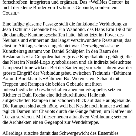
fortschreiben, integrieren und ergänzen. Das «WellNes Centre» ist
nicht der kleine Bruder von Tschumis Gebäude, sondern ein
Cousin.»
Eine luftige gläserne Passage stellt die funktionale Verbindung zu
Jean Tschumis Gebäude her. Ein Wandbild, das Hans Erni 1960 für
die damalige Kantine geschaffen hatte, hängt jetzt im Foyer des
Neubaus und erinnert an das längst verschwundene Restaurant, das
einst im Attikageschoss eingerichtet war. Der zeitgenössische
Kunstbeitrag stammt von Daniel Schläpfer. In den Raum des
Restaurants «La Coupole» hat er grosse Kugelkalotten gehängt, die
das Nest im Nestlé-Logo symbolisieren und als indirekt beleuchtete
Lampenschirme wirken. Bei der Sanierung vor zehn Jahren war der
grösste Eingriff der Verbindungsbau zwischen Tschumis «Bâtiment
A» und Burckhardts «Bâtiment B». Wo einst ein Schacht mit
Treppen und Rampen die beiden Gebäude mit ihren
unterschiedlichen Geschosshöhen aneinanderkoppelte, setzten
Richter et Dahl Rocha eine lichtdurchflutete Halle mit
aufgefächerten Rampen und schönem Blick auf das Hauptgebäude.
Die Rampen sind auch nötig, weil bei Nestlé noch immer zweimal
täglich Damen mit Chariots durch die Gänge fahren, um Kaffee und
Tee zu servieren. Mit dieser neuen attraktiven Verbindung setzten
die Architekten einen Gegenpol zur Wendeltreppe.
Allerdings rutschte damit das Schwergewicht des Ensembles