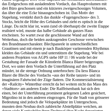
das Erdgeschoss mit ausladendem Vordach, das Hauptvolumen mit
drei Büro geschossen und ein kürzeres zweigeschossiges Volumen,
das über die eine Ecke hinausgeschoben ist. Das Motiv der
Stapelung, verstärkt durch das dunkle «Fugengeschoss» des 3.
Stocks, bricht die Höhe des Gebäudes und zieht es optisch in die
Länge. Da nicht klar ist, wann (und ob überhaupt) die zweite Etappe
realisiert wird, musste das halbe Gebäude als ganzes Haus
erscheinen. So wartet zwar die geschlossene Wand auf den
Weiterbau, doch die beiden auskragenden Geschosse verwischen
den Brandmauercharakter. Blechpaneele in unterschiedlichen
Grautönen und mit einem je nach Baukörper variierenden Rhythmus
kleiden das Gebäude ein und unterstützen die Stapelung. Wie bei
anderen Projekten von AGPS siehe HP 11 / 06 wurde bei der
Gestaltung der Fassade die Künstlerin Blanca Blarer beigezogen.
Dort, wo unter dem Vordach die Unterführung auf den Platz
mündet, ist die strenge Ordnung unterbrochen: Da liess Blanca
Blarer die Bleche des Vordachs «aus der Reihe tanzen» und im
imaginären Fahrtwind der Züge flattern. Die Kommerzialisierung
der «Railcity» Winterthur erreicht da bei weitem nicht das Mass des
«Stadttors» am anderen Ende: Die Raiffeisenbank hat sich den
einen, bei der Unterführung prominent gelegenen Laden gesichert,
Migrolino ist in den anderen eingezogen. Für die Stadt von grösserer
Bedeutung sind jedoch die Veloparkplätze im Untergeschoss,
mussten dem Neubau doch zahlreiche Abstellplätze weichen, an
denen viele Kantischüler ihren Drahtesel über Nacht deponierten.