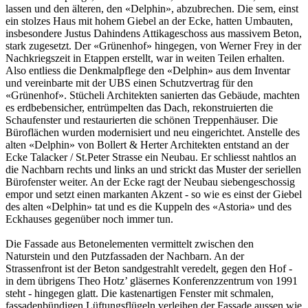
lassen und den älteren, den «Delphin», abzubrechen. Die­ sem, einst
ein stolzes Haus mit hohem Giebel an der Ecke, hatten Umbauten,
insbesondere Justus Dahindens Attikageschoss aus massivem Beton,
stark zugesetzt. Der «Grünenhof» hingegen, von Werner Frey in der
Nachkriegszeit in Etappen er­stellt, war in weiten Teilen erhalten.
Also entliess die Denkmalpflege den «Delphin» aus dem Inventar
und vereinbarte mit der UBS einen Schutzvertrag für den
«Grünenhof». Stücheli Architekten sanierten das Gebäude, mach­ten
es erdbebensicher, entrümpelten das Dach, rekonstruierten die
Schaufenster und restaurier­ten die schönen Treppenhäuser. Die
Büroflächen wurden modernisiert und neu eingerichtet. Anstelle des
alten «Delphin» von Bollert & Her­ter Architekten entstand an der
Ecke Talacker / St.­Peter­ Strasse ein Neubau. Er schliesst naht­los an
die Nachbarn rechts und links an und strickt das Muster der seriellen
Bürofenster wei­ter. An der Ecke ragt der Neubau siebengeschos­sig
empor und setzt einen markanten Akzent - so wie es einst der Giebel
des alten «Delphin» tat und es die Kuppeln des «Astoria» und des
Eck­hauses gegenüber noch immer tun.
Die Fassade aus Betonelementen vermittelt zwi­schen den
Naturstein­ und den Putzfassaden der Nachbarn. An der
Strassenfront ist der Beton sandgestrahlt veredelt, gegen den Hof -
in dem übrigens Theo Hotz’ gläsernes Konferenzzentrum von 1991
steht - hingegen glatt. Die kastenar­tigen Fenster mit schmalen,
fassadenbündigen Lüftungsflügeln verleihen der Fassade aussen wie