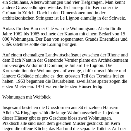
ein Schulhaus, Alterswohnungen und vier Tiefgaragen. Man kennt
andere Grosssiedlungen wie das Tscharnergut in Bern oder die
Grünau in Zürich. Doch in den Dimensionen und in der
architektonischen Stringenz ist Le Lignon einmalig in der Schweiz.
Anlass für den Bau der Cité war die Wohnungsnot. Allein für die
Jahre 1962 bis 1965 rechnete der Kanton mit einem Bedarf von 15
000 Wohnungen. Der Bau von sogenannten Grands Ensembles und
Cités satellites sollte die Lösung bringen.
Auf einem ehemaligen Landwirtschaftsgut zwischen der Rhone und
dem Bach Nant in der Gemeinde Vernier plante ein Architektenteam
um Georges Addor und Dominique Juillard Le Lignon. Die
Konzentration der Wohnungen auf wenige, dafür umso höhere und
längere Gebäude erlaubte es, den grössten Teil des Terrains frei zu
halten. 1963 begannen die Bauarbeiten, zwei Jahre später zogen die
ersten Mieter ein. 1971 waren die letzten Häuser fertig.
Wohnungen mit Weitblick
Insgesamt bestehen die Grossformen aus 84 einzelnen Häusern.
Allein 74 Eingänge zählt die lange Wohnhausscheibe. In jedem
dieser Häuser gibt es pro Geschoss bloss zwei Wohnungen.
Praktisch alle sind nach dem gleichen Muster gestrickt: Im Kern
liegen die offene Küche, das Bad und die separate Toilette. Auf der