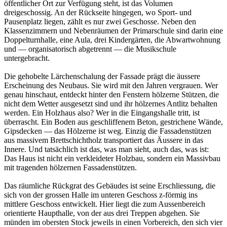
öffentlicher Ort zur Verfügung steht, ist das Volumen
dreigeschossig. An der Rückseite hingegen, wo Sport- und
Pausenplatz liegen, zählt es nur zwei Geschosse. Neben den
Klassenzimmern und Nebenräumen der Primarschule sind darin eine
Doppelturnhalle, eine Aula, drei Kindergärten, die Abwartwohnung
und — organisatorisch abgetrennt — die Musikschule
untergebracht.
Die gehobelte Lärchenschalung der Fassade prägt die äussere
Erscheinung des Neubaus. Sie wird mit den Jahren vergrauen. Wer
genau hinschaut, entdeckt hinter den Fenstern hölzerne Stützen, die
nicht dem Wetter ausgesetzt sind und ihr hölzernes Antlitz behalten
werden. Ein Holzhaus also? Wer in die Eingangshalle tritt, ist
überrascht. Ein Boden aus geschliffenem Beton, gestrichene Wände,
Gipsdecken — das Hölzerne ist weg. Einzig die Fassadenstützen
aus massivem Brettschichtholz transportiert das Äussere in das
Innere. Und tatsächlich ist das, was man sieht, auch das, was ist:
Das Haus ist nicht ein verkleideter Holzbau, sondern ein Massivbau
mit tragenden hölzernen Fassadenstützen.
Das räumliche Rückgrat des Gebäudes ist seine Erschliessung, die
sich von der grossen Halle im unteren Geschoss z-förmig ins
mittlere Geschoss entwickelt. Hier liegt die zum Aussenbereich
orientierte Haupthalle, von der aus drei Treppen abgehen. Sie
münden im obersten Stock jeweils in einen Vorbereich, den sich vier