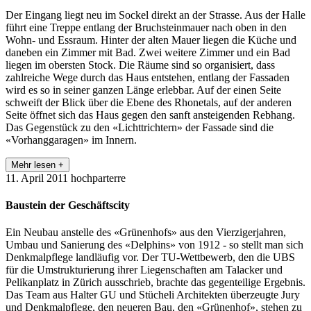
Der Eingang liegt neu im Sockel direkt an der Strasse. Aus der Halle
führt eine Treppe entlang der Bruchsteinmauer nach oben in den
Wohn­- und Essraum. Hinter der alten Mauer liegen die Küche und
daneben ein Zimmer mit Bad. Zwei weitere Zimmer und ein Bad
liegen im obersten Stock. Die Räume sind so organisiert, dass
zahlreiche Wege durch das Haus entstehen, entlang der Fassaden
wird es so in seiner ganzen Länge erlebbar. Auf der einen Seite
schweift der Blick über die Ebene des Rhonetals, auf der ande­ren
Seite öffnet sich das Haus gegen den sanft ansteigenden Rebhang.
Das Gegenstück zu den «Lichttrichtern» der Fassade sind die
«Vorhang­garagen» im Innern.
Mehr lesen +
11. April 2011
hochparterre
Baustein der Geschäftscity
Ein Neubau anstelle des «Grünenhofs» aus den Vierzigerjahren,
Umbau und Sanierung des «Del­phins» von 1912 - so stellt man sich
Denkmal­pflege landläufig vor. Der TU­-Wettbewerb, den die UBS
für die Umstrukturierung ihrer Liegen­schaften am Talacker und
Pelikanplatz in Zürich ausschrieb, brachte das gegenteilige Ergebnis.
Das Team aus Halter GU und Stücheli Architekten überzeugte Jury
und Denkmalpflege, den neue­ren Bau, den «Grünenhof», stehen zu