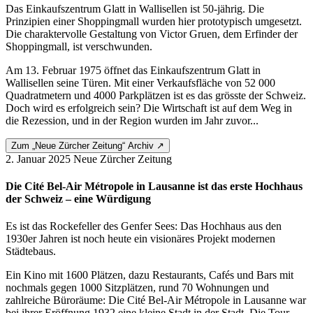
Das Einkaufszentrum Glatt in Wallisellen ist 50-jährig. Die
Prinzipien einer Shoppingmall wurden hier prototypisch umgesetzt.
Die charaktervolle Gestaltung von Victor Gruen, dem Erfinder der
Shoppingmall, ist verschwunden.
Am 13. Februar 1975 öffnet das Einkaufszentrum Glatt in
Wallisellen seine Türen. Mit einer Verkaufsfläche von 52 000
Quadratmetern und 4000 Parkplätzen ist es das grösste der Schweiz.
Doch wird es erfolgreich sein? Die Wirtschaft ist auf dem Weg in
die Rezession, und in der Region wurden im Jahr zuvor...
Zum „Neue Zürcher Zeitung“ Archiv ↗
2. Januar 2025
Neue Zürcher Zeitung
Die Cité Bel-Air Métropole in Lausanne ist das erste Hochhaus
der Schweiz – eine Würdigung
Es ist das Rockefeller des Genfer Sees: Das Hochhaus aus den
1930er Jahren ist noch heute ein visionäres Projekt modernen
Städtebaus.
Ein Kino mit 1600 Plätzen, dazu Restaurants, Cafés und Bars mit
nochmals gegen 1000 Sitzplätzen, rund 70 Wohnungen und
zahlreiche Büroräume: Die Cité Bel-Air Métropole in Lausanne war
bei ihrer Eröffnung 1932 eine kleine Stadt in der Stadt. Die Tour