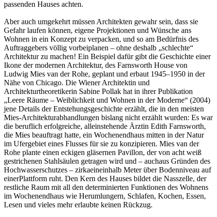
passenden Hauses achten.
Aber auch umgekehrt müssen Architekten gewahr sein, dass sie
Gefahr laufen können, eigene Projektionen und Wünsche ans
Wohnen in ein Konzept zu verpacken, und so am Bedürfnis des
Auftraggebers völlig vorbeiplanen – ohne deshalb „schlechte“
Architektur zu machen! Ein Beispiel dafür gibt die Geschichte einer
Ikone der modernen Architektur, des Farnsworth House von
Ludwig Mies van der Rohe, geplant und erbaut 1945–1950 in der
Nähe von Chicago. Die Wiener Architektin und
Architekturtheoretikerin Sabine Pollak hat in ihrer Publikation
„Leere Räume – Weiblichkeit und Wohnen in der Moderne“ (2004)
jene Details der Entstehungsgeschichte erzählt, die in den meisten
Mies-Architekturabhandlungen bislang nicht erzählt wurden: Es war
die beruflich erfolgreiche, alleinstehende Ärztin Edith Farnsworth,
die Mies beauftragt hatte, ein Wochenendhaus mitten in der Natur
im Ufergebiet eines Flusses für sie zu konzipieren. Mies van der
Rohe plante einen eckigen gläsernen Pavillon, der von acht weiß
gestrichenen Stahlsäulen getragen wird und – auchaus Gründen des
Hochwasserschutzes – zirkaeineinhalb Meter über Bodenniveau auf
einerPlattform ruht. Den Kern des Hauses bildet die Nasszelle, der
restliche Raum mit all den determinierten Funktionen des Wohnens
im Wochenendhaus wie Herumlungern, Schlafen, Kochen, Essen,
Lesen und vieles mehr erlaubte keinen Rückzug.