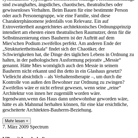
sind zwanghaftes, ängstliches, chaotisches, theatralisches oder
gewissenloses Verhalten. Beim Bauen für eine bestimmte Person
oder auch Personengruppe, wie eine Familie, sind diese
Charakterphänomene jedenfalls von Relevanz. Ein auf
Extrovertiertheit ausgerichtetes architektonisches Ordnungsprinzip
intendiert am ehesten einen theatralischen Raumutzer, denn für die
Selbstinszenierung eines Bauherrn ist der Auftritt auf dem
Mies'schen Podium zweifellos perfekt. Am anderen Ende der
„Strukturiertheitsskala“ findet sich der Chaotiker, der
Schwierigkeiten hat, die Dinge des täglichen Lebens in Ordnung zu
halten, in der pathologischen Ausformung pejorativ „Messie“
genannt. Hätte Mies womöglich auch den Messie in seinem
Bauherrn nicht erkannt und ihn detto in ein Glashaus gesetzt?
Vielleicht absichtlich – als Verhaltenstherapie –, um durch die
Kontrolle von außen den Bewohner zur Ordnung zu zwingen?
Zweifellos wäre er nicht erfreut gewesen, wenn seine „reine“
Architektur von innen her zugemüllt worden wäre.
Irgendwann,wenn das Haus dann unbewohnbar geworden wäre,
hätte es als Mahnmal herhalten können, für eine klar ersichtliche,
gescheiterte Architekten-Bauherrn-Beziehung.
Mehr lesen +
7. März 2009
Spectrum