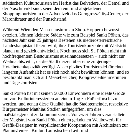
städtischen Kulturtouristen im Herbst das Belvedere, der Demel und
der Naschmarkt sind, seien dem ein- und abgeladenen
Shoppingtouristen in der Adventzeit das Gerngross-City-Center, der
Maronibrater und der Punschstand.
Während Wien den Massenansturm an Shop-Hoppern bewusst
evoziert, können kleinere Städte wie zum Beispiel Sankt Pölten, das
nächstes Jahr sein 25-jähriges Bestehen als niederösterreichische
Landeshauptstadt feiern wird, ihre Touristenkonzepte mit Weitsicht
planen und gezielt entwickeln. Noch muss sich St. Pölten nicht mit
hochfrequentem Bustourismus auseinandersetzen – auch nicht zur
Weihnachtszeit –, da die Stadt derzeit über eine zu geringe
Hotelbettenkapazität verfügt. Als explizites Touristenziel für einen
längeren Aufenthalt hat es sich noch nicht bewähren können, und so
beschränkt man sich auf Messebesucher, Kongressteilnehmerinnen
und Tagestouristen.
Sankt Pölten hat mit seinen 50.000 Einwohnern eine ideale Größe
um von Kulturinteressierten an einem Tag zu Fuß erforscht zu
werden, und genau diese Qualität hat die Stadtgemeinde, respektive
Bürgermeister Matthias Stadler, aufgegriffen, um dies
maßstabsgerecht zu kommunizieren. Vor zwei Jahren veranstaltete
der Magistrat von Sankt Pölten einen geladenen Wettbewerb für
Grafik-Designer in verpflichtender Kooperation mit Architekten zur
Planung eines „Kultur-Touristischen Leit- und