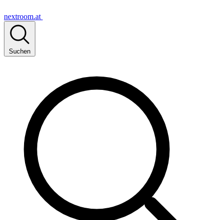
nextroom.at
Suchen