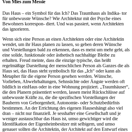
Von Mies zum Messie
Das Haus – ein Symbol für das Ich? Das Traumhaus als Indika- tor
für unbewusste Wünsche? Wie Architektur mit der Psyche eines
Bewohners korrespon- diert. Und was passiert, wenn Architekten
das ignorieren.
Wenn sich eine Person an einen Architekten oder eine Architektin
wendet, um ihr Haus planen zu lassen, so geben deren Wünsche
und Vorstellungen bald zu erkennen, dass es meist um mehr geht, als
eine solide, funktionale oder ästhetisch nachhaltige Bleibe zu
erhalten. Freud meinte, dass die einzige typische, das heißt
regelmäßige Darstellung der menschlichen Person als Ganzes die als
Haus sei, das Haus steht symbolisch für das „Ich“ oder kann als
Metapher für die eigene Person gesehen werden. Wünsche,
Vorlieben, Abwehrhaltungen, Sehnsüchte oder Ängste werden oft
bildlich in einHaus oder in eine Wohnung projiziert. „Traumhäuser“,
die den Planern präsentiert werden, lassen meist Rückschlüsse auf
unbewusste Kräfte zu, die die spezifischen Vorstellungen der
Bauherrn von Geborgenheit, Autonomie- oder Schutzbedürfnis
bestimmen. An der Errichtung des eigenen Hauseshängt also viel
dran – nicht nur finanziell. Je sesshafter eine Gesellschaft und je
weniger austauschbar das Haus ist, umso gewichtiger wird die
Identifikation der Eigenheimbesitzer mit selbigem, und umso
genauer sollten die Architektin, der Architekt auf den Entwurf eines