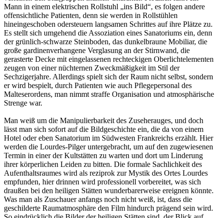
Mann in einem elektrischen Rollstuhl „ins Bild“, es folgen andere
offensichtliche Patienten, denn sie werden in Rollstühlen
hineingeschoben odersteuern langsamen Schrittes auf ihre Plätze zu.
Es stellt sich umgehend die Assoziation eines Sanatoriums ein, denn
der grünlich-schwarze Steinboden, das dunkelbraune Mobiliar, die
große gardinenverhangene Verglasung an der Stirnwand, die
gerasterte Decke mit eingelassenen rechteckigen Oberlichtelementen
zeugen von einer nüchternen Zweckmäßigkeit im Stil der
Sechzigerjahre. Allerdings spielt sich der Raum nicht selbst, sondern
er wird bespielt, durch Patienten wie auch Pflegepersonal des
Malteserordens, man nimmt straffe Organisation und atmosphärische
Strenge war.
Man weiß um die Manipulierbarkeit des Zuseherauges, und doch
lässt man sich sofort auf die Bildgeschichte ein, die da von einem
Hotel oder eben Sanatorium im Südwesten Frankreichs erzählt. Hier
werden die Lourdes-Pilger untergebracht, um auf den zugewiesenen
Termin in einer der Kultstätten zu warten und dort um Linderung
ihrer körperlichen Leiden zu bitten. Die formale Sachlichkeit des
Aufenthaltsraumes wird als reziprok zur Mystik des Ortes Lourdes
empfunden, hier drinnen wird professionell vorbereitet, was sich
draußen bei den heiligen Stätten wunderbarerweise ereignen könnte.
Was man als Zuschauer anfangs noch nicht weiß, ist, dass die
geschilderte Raumatmosphäre den Film hindurch prägend sein wird.
So eindrücklich die Bilder der heiligen Stätten sind, der Blick auf