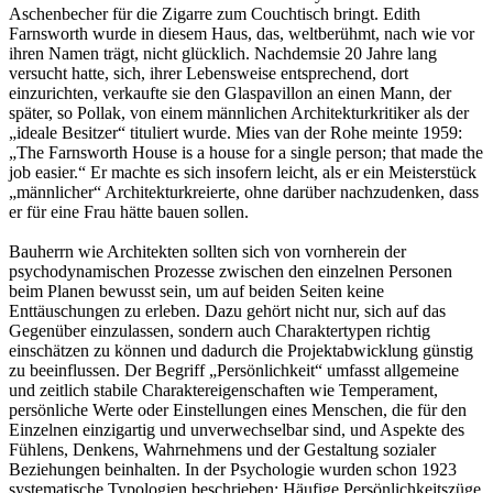
Aschenbecher für die Zigarre zum Couchtisch bringt. Edith
Farnsworth wurde in diesem Haus, das, weltberühmt, nach wie vor
ihren Namen trägt, nicht glücklich. Nachdemsie 20 Jahre lang
versucht hatte, sich, ihrer Lebensweise entsprechend, dort
einzurichten, verkaufte sie den Glaspavillon an einen Mann, der
später, so Pollak, von einem männlichen Architekturkritiker als der
„ideale Besitzer“ tituliert wurde. Mies van der Rohe meinte 1959:
„The Farnsworth House is a house for a single person; that made the
job easier.“ Er machte es sich insofern leicht, als er ein Meisterstück
„männlicher“ Architekturkreierte, ohne darüber nachzudenken, dass
er für eine Frau hätte bauen sollen.
Bauherrn wie Architekten sollten sich von vornherein der
psychodynamischen Prozesse zwischen den einzelnen Personen
beim Planen bewusst sein, um auf beiden Seiten keine
Enttäuschungen zu erleben. Dazu gehört nicht nur, sich auf das
Gegenüber einzulassen, sondern auch Charaktertypen richtig
einschätzen zu können und dadurch die Projektabwicklung günstig
zu beeinflussen. Der Begriff „Persönlichkeit“ umfasst allgemeine
und zeitlich stabile Charaktereigenschaften wie Temperament,
persönliche Werte oder Einstellungen eines Menschen, die für den
Einzelnen einzigartig und unverwechselbar sind, und Aspekte des
Fühlens, Denkens, Wahrnehmens und der Gestaltung sozialer
Beziehungen beinhalten. In der Psychologie wurden schon 1923
systematische Typologien beschrieben: Häufige Persönlichkeitszüge