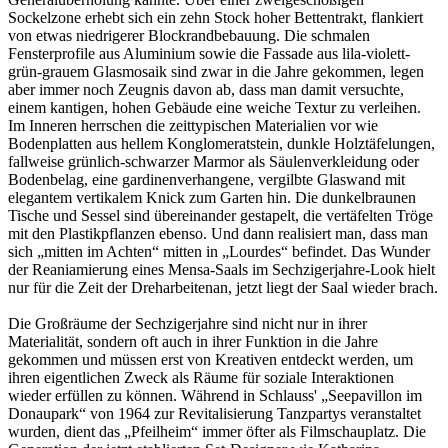
Sockelzone erhebt sich ein zehn Stock hoher Bettentrakt, flankiert
von etwas niedrigerer Blockrandbebauung. Die schmalen
Fensterprofile aus Aluminium sowie die Fassade aus lila-violett-
grün-grauem Glasmosaik sind zwar in die Jahre gekommen, legen
aber immer noch Zeugnis davon ab, dass man damit versuchte,
einem kantigen, hohen Gebäude eine weiche Textur zu verleihen.
Im Inneren herrschen die zeittypischen Materialien vor wie
Bodenplatten aus hellem Konglomeratstein, dunkle Holztäfelungen,
fallweise grünlich-schwarzer Marmor als Säulenverkleidung oder
Bodenbelag, eine gardinenverhangene, vergilbte Glaswand mit
elegantem vertikalem Knick zum Garten hin. Die dunkelbraunen
Tische und Sessel sind übereinander gestapelt, die vertäfelten Tröge
mit den Plastikpflanzen ebenso. Und dann realisiert man, dass man
sich „mitten im Achten“ mitten in „Lourdes“ befindet. Das Wunder
der Reaniamierung eines Mensa-Saals im Sechzigerjahre-Look hielt
nur für die Zeit der Dreharbeitenan, jetzt liegt der Saal wieder brach.
Die Großräume der Sechzigerjahre sind nicht nur in ihrer
Materialität, sondern oft auch in ihrer Funktion in die Jahre
gekommen und müssen erst von Kreativen entdeckt werden, um
ihren eigentlichen Zweck als Räume für soziale Interaktionen
wieder erfüllen zu können. Während in Schlauss' „Seepavillon im
Donaupark“ von 1964 zur Revitalisierung Tanzpartys veranstaltet
wurden, dient das „Pfeilheim“ immer öfter als Filmschauplatz. Die