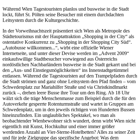
Während Wien Tagestouristen planlos und busweise in die Stadt
lockt, führt St. Pölten seine Besucher mit einem durchdachten
Leitsystem durch die Kulturgeschichte.
In der Vorweihnachtszeit präsentiert sich Wien als Metropole des
Städtetourismus mit der Hauptattraktion „Shopping in der City“ als
ostentative Konkurrenz zu „Shopping in der Shopping City Süd“.
„Autobusse willkommen...“, wirbt eine offizielle Wiener
Internetseite, und unter dieser Devise werden im „Advent 2009“
einkaufswillige Stadtbesucher vorwiegend aus Österreichs
nordöstlichen Nachbarländern busweise in die Stadt gekarrt und bei
den „Aus- und Einstiegsmöglichkeiten“ ins Innenstadtgetümmel
entlassen. Während die Tagestouristen auf den Trampelpfaden durch
die Stadt strömen und ganz ohne Leitsystem den Pfad finden – vom
Schwedenplatz zur Mariahilfer Straße und via Christkindlmarkt
zurück –, drehen leere Busse ihre Tour um den Ring. Ab 18 Uhr
wälzt sich die träge Menschenmasse zum Beispiel durch die für den
Autoverkehr gesperrte Rotenturmstraße und wartet in Gruppen am
Schwedenplatz, um in den jeweils richtigen von Hunderten Bussen
hineinzufinden. Ein unglaubliches Spektakel, wo man als
beobachtender Wienbewohner sich wundert, denn wirbt Wien nicht
eigentlich mit Kunst, Hochkultur und einer immer größer
werdenden Anzahl an Vier-Sterne-Hotelbetten? Alles zu seiner Zeit
und für jede Zielgruppe das spezifische Angebot: Was dem