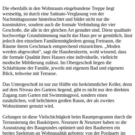
Die ebenfalls in den Wohnraum eingebundene Treppe liegt
westseitig, ist durch eine Satinato-Verglasung von der
Nachmittagssonne hinterleuchtet und bildet nicht nur die
konstruktive, sondern auch die formale Verbindung der vier
Geschoße, die alle in der gleichen Art gestaltet sind. Diese qualitativ
hochwertige Grundstimmung macht das Haus per se gemütlich, lässt
jedoch den einzelnen Familienmitgliedern genug Freiraum, die
Räume ihrem Geschmack entsprechend einzurichten. „Moden
werden abgewohnt“, sagt die Hausbesitzerin, wohl wissend, dass
die formale Qualität ihres Hauses eine individuelle, vielleicht
modische Möblierung zulässt. Im Obergeschoß liegen die
Schlafräume der Familie, jeweils mit eigenem Bad und eigenem
Blick, teilweise mit Terrasse.
Das Untergeschoß ist nur zur Hälfte ein herkömmlicher Keller, denn
auf dem Niveau des Gartens liegend, gibt es nicht nur den direkten
Zugang zum Garten mit Swimmingpool, sondern einen
zusätzlichen, voll belichteten großen Raum, der als zweites
Wohnzimmer genutzt wird.
Gelungen ist diese Vielschichtigkeit beim Raumprogramm durch die
Terrassierung des Baukörpers. Neururer & Neururer haben so die
Ausnutzung des Baugrundes optimiert und den Bauherren ein
breites Spektrum an Wohnqualität geboten: von der Poolparty im