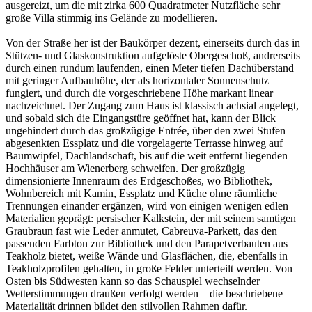
ausgereizt, um die mit zirka 600 Quadratmeter Nutzfläche sehr
große Villa stimmig ins Gelände zu modellieren.
Von der Straße her ist der Baukörper dezent, einerseits durch das in
Stützen- und Glaskonstruktion aufgelöste Obergeschoß, andrerseits
durch einen rundum laufenden, einen Meter tiefen Dachüberstand
mit geringer Aufbauhöhe, der als horizontaler Sonnenschutz
fungiert, und durch die vorgeschriebene Höhe markant linear
nachzeichnet. Der Zugang zum Haus ist klassisch achsial angelegt,
und sobald sich die Eingangstüre geöffnet hat, kann der Blick
ungehindert durch das großzügige Entrée, über den zwei Stufen
abgesenkten Essplatz und die vorgelagerte Terrasse hinweg auf
Baumwipfel, Dachlandschaft, bis auf die weit entfernt liegenden
Hochhäuser am Wienerberg schweifen. Der großzügig
dimensionierte Innenraum des Erdgeschoßes, wo Bibliothek,
Wohnbereich mit Kamin, Essplatz und Küche ohne räumliche
Trennungen einander ergänzen, wird von einigen wenigen edlen
Materialien geprägt: persischer Kalkstein, der mit seinem samtigen
Graubraun fast wie Leder anmutet, Cabreuva-Parkett, das den
passenden Farbton zur Bibliothek und den Parapetverbauten aus
Teakholz bietet, weiße Wände und Glasflächen, die, ebenfalls in
Teakholzprofilen gehalten, in große Felder unterteilt werden. Von
Osten bis Südwesten kann so das Schauspiel wechselnder
Wetterstimmungen draußen verfolgt werden – die beschriebene
Materialität drinnen bildet den stilvollen Rahmen dafür.