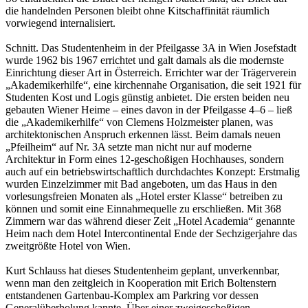
die handelnden Personen bleibt ohne Kitschaffinität räumlich
vorwiegend internalisiert.
Schnitt. Das Studentenheim in der Pfeilgasse 3A in Wien Josefstadt
wurde 1962 bis 1967 errichtet und galt damals als die modernste
Einrichtung dieser Art in Österreich. Errichter war der Trägerverein
„Akademikerhilfe“, eine kirchennahe Organisation, die seit 1921 für
Studenten Kost und Logis günstig anbietet. Die ersten beiden neu
gebauten Wiener Heime – eines davon in der Pfeilgasse 4–6 – ließ
die „Akademikerhilfe“ von Clemens Holzmeister planen, was
architektonischen Anspruch erkennen lässt. Beim damals neuen
„Pfeilheim“ auf Nr. 3A setzte man nicht nur auf moderne
Architektur in Form eines 12-geschoßigen Hochhauses, sondern
auch auf ein betriebswirtschaftlich durchdachtes Konzept: Erstmalig
wurden Einzelzimmer mit Bad angeboten, um das Haus in den
vorlesungsfreien Monaten als „Hotel erster Klasse“ betreiben zu
können und somit eine Einnahmequelle zu erschließen. Mit 368
Zimmern war das während dieser Zeit „Hotel Academia“ genannte
Heim nach dem Hotel Intercontinental Ende der Sechzigerjahre das
zweitgrößte Hotel von Wien.
Kurt Schlauss hat dieses Studentenheim geplant, unverkennbar,
wenn man den zeitgleich in Kooperation mit Erich Boltenstern
entstandenen Gartenbau-Komplex am Parkring vor dessen
Generalüberholung kannte. Über einer zweigeschoßigen