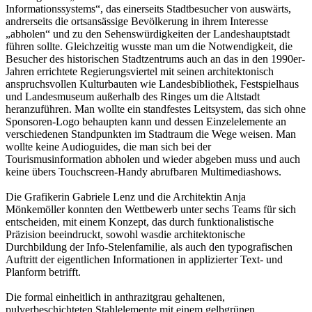
Informationssystems“, das einerseits Stadtbesucher von auswärts,
andrerseits die ortsansässige Bevölkerung in ihrem Interesse
„abholen“ und zu den Sehenswürdigkeiten der Landeshauptstadt
führen sollte. Gleichzeitig wusste man um die Notwendigkeit, die
Besucher des historischen Stadtzentrums auch an das in den 1990er-
Jahren errichtete Regierungsviertel mit seinen architektonisch
anspruchsvollen Kulturbauten wie Landesbibliothek, Festspielhaus
und Landesmuseum außerhalb des Ringes um die Altstadt
heranzuführen. Man wollte ein standfestes Leitsystem, das sich ohne
Sponsoren-Logo behaupten kann und dessen Einzelelemente an
verschiedenen Standpunkten im Stadtraum die Wege weisen. Man
wollte keine Audioguides, die man sich bei der
Tourismusinformation abholen und wieder abgeben muss und auch
keine übers Touchscreen-Handy abrufbaren Multimediashows.
Die Grafikerin Gabriele Lenz und die Architektin Anja
Mönkemöller konnten den Wettbewerb unter sechs Teams für sich
entscheiden, mit einem Konzept, das durch funktionalistische
Präzision beeindruckt, sowohl wasdie architektonische
Durchbildung der Info-Stelenfamilie, als auch den typografischen
Auftritt der eigentlichen Informationen in applizierter Text- und
Planform betrifft.
Die formal einheitlich in anthrazitgrau gehaltenen,
pulverbeschichteten Stahlelemente mit einem gelbgrünen