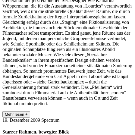
Generation der jetzt etablierten Set-Designer wie Katharina
Wöppermann, die für die Ausstattung von „Lourdes“ verantwortlich
zeichnet, weiß um die strukturelle Qualität dieser Räume, die durch
formale Zurückhaltung der Regie Interpretationsspielraum lassen.
Gleichzeitig erfolgt durch das „Staging“ eine Fiktionalisierung von
Architektur, die immer auch ein Stück emotionaler Geschichte der
Filmemacher selbst transportiert. Es sind genau jene Räume aus der
Jugend, mit denen man persönliche Gruppenerlebnisse verbindet,
wie Schule, Sporthalle oder das Schülerheim am Skikurs. Die
originalen Schauplätze fungieren als ein illusionäres Abbild
bekannter sozialer Muster. Wie viele dieser „60er-Jahre
Baudenkmäler“ in ihrem spezifischen Design erhalten werden
können, wird von der Finanzierbarkeit einer stiladäquaten Sanierung
abhängen. So manch prominentes Bauwerk jener Zeit, wie das
Bundesländergebäude von Carl Appel in der Taborstraße ist längst
abgerissen oder – siehe Gartenbaukomplex – durch die
Generalsanierung formal stark verändert. Das „Pfeilheim“ wird
zumindest durch Filmmaterial auf die Authentizität ihrer „coolen“
Bausubstanz verweisen können – wenn auch in Ort und Zeit
fiktional uminterpretiert.
Mehr lesen +
19. Dezember 2009
Spectrum
Starrer Rahmen, bewegter Blick