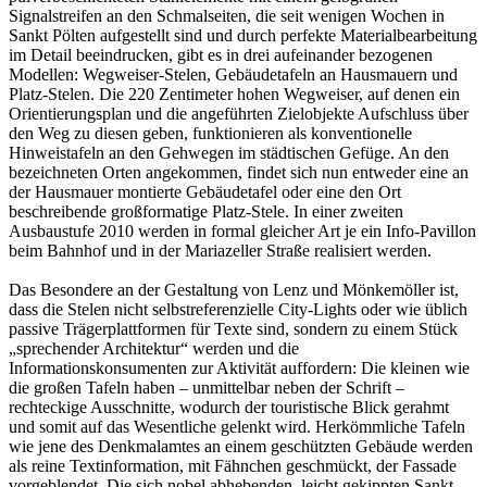
Signalstreifen an den Schmalseiten, die seit wenigen Wochen in
Sankt Pölten aufgestellt sind und durch perfekte Materialbearbeitung
im Detail beeindrucken, gibt es in drei aufeinander bezogenen
Modellen: Wegweiser-Stelen, Gebäudetafeln an Hausmauern und
Platz-Stelen. Die 220 Zentimeter hohen Wegweiser, auf denen ein
Orientierungsplan und die angeführten Zielobjekte Aufschluss über
den Weg zu diesen geben, funktionieren als konventionelle
Hinweistafeln an den Gehwegen im städtischen Gefüge. An den
bezeichneten Orten angekommen, findet sich nun entweder eine an
der Hausmauer montierte Gebäudetafel oder eine den Ort
beschreibende großformatige Platz-Stele. In einer zweiten
Ausbaustufe 2010 werden in formal gleicher Art je ein Info-Pavillon
beim Bahnhof und in der Mariazeller Straße realisiert werden.
Das Besondere an der Gestaltung von Lenz und Mönkemöller ist,
dass die Stelen nicht selbstreferenzielle City-Lights oder wie üblich
passive Trägerplattformen für Texte sind, sondern zu einem Stück
„sprechender Architektur“ werden und die
Informationskonsumenten zur Aktivität auffordern: Die kleinen wie
die großen Tafeln haben – unmittelbar neben der Schrift –
rechteckige Ausschnitte, wodurch der touristische Blick gerahmt
und somit auf das Wesentliche gelenkt wird. Herkömmliche Tafeln
wie jene des Denkmalamtes an einem geschützten Gebäude werden
als reine Textinformation, mit Fähnchen geschmückt, der Fassade
vorgeblendet. Die sich nobel abhebenden, leicht gekippten Sankt