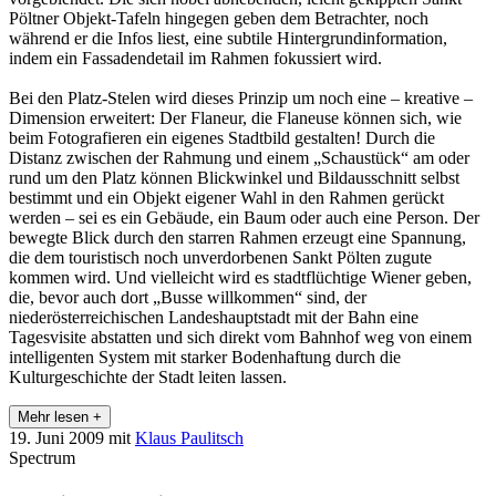
Pöltner Objekt-Tafeln hingegen geben dem Betrachter, noch
während er die Infos liest, eine subtile Hintergrundinformation,
indem ein Fassadendetail im Rahmen fokussiert wird.
Bei den Platz-Stelen wird dieses Prinzip um noch eine – kreative –
Dimension erweitert: Der Flaneur, die Flaneuse können sich, wie
beim Fotografieren ein eigenes Stadtbild gestalten! Durch die
Distanz zwischen der Rahmung und einem „Schaustück“ am oder
rund um den Platz können Blickwinkel und Bildausschnitt selbst
bestimmt und ein Objekt eigener Wahl in den Rahmen gerückt
werden – sei es ein Gebäude, ein Baum oder auch eine Person. Der
bewegte Blick durch den starren Rahmen erzeugt eine Spannung,
die dem touristisch noch unverdorbenen Sankt Pölten zugute
kommen wird. Und vielleicht wird es stadtflüchtige Wiener geben,
die, bevor auch dort „Busse willkommen“ sind, der
niederösterreichischen Landeshauptstadt mit der Bahn eine
Tagesvisite abstatten und sich direkt vom Bahnhof weg von einem
intelligenten System mit starker Bodenhaftung durch die
Kulturgeschichte der Stadt leiten lassen.
Mehr lesen +
19. Juni 2009
mit
Klaus Paulitsch
Spectrum