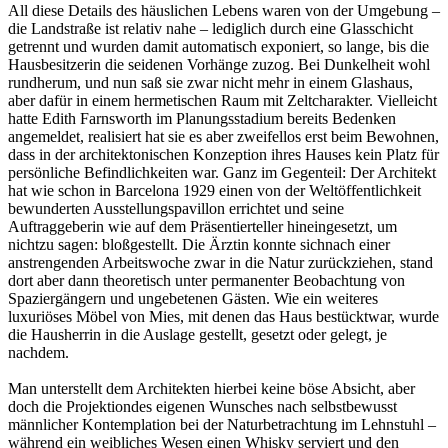
All diese Details des häuslichen Lebens waren von der Umgebung –
die Landstraße ist relativ nahe – lediglich durch eine Glasschicht
getrennt und wurden damit automatisch exponiert, so lange, bis die
Hausbesitzerin die seidenen Vorhänge zuzog. Bei Dunkelheit wohl
rundherum, und nun saß sie zwar nicht mehr in einem Glashaus,
aber dafür in einem hermetischen Raum mit Zeltcharakter. Vielleicht
hatte Edith Farnsworth im Planungsstadium bereits Bedenken
angemeldet, realisiert hat sie es aber zweifellos erst beim Bewohnen,
dass in der architektonischen Konzeption ihres Hauses kein Platz für
persönliche Befindlichkeiten war. Ganz im Gegenteil: Der Architekt
hat wie schon in Barcelona 1929 einen von der Weltöffentlichkeit
bewunderten Ausstellungspavillon errichtet und seine
Auftraggeberin wie auf dem Präsentierteller hineingesetzt, um
nichtzu sagen: bloßgestellt. Die Ärztin konnte sichnach einer
anstrengenden Arbeitswoche zwar in die Natur zurückziehen, stand
dort aber dann theoretisch unter permanenter Beobachtung von
Spaziergängern und ungebetenen Gästen. Wie ein weiteres
luxuriöses Möbel von Mies, mit denen das Haus bestücktwar, wurde
die Hausherrin in die Auslage gestellt, gesetzt oder gelegt, je
nachdem.
Man unterstellt dem Architekten hierbei keine böse Absicht, aber
doch die Projektiondes eigenen Wunsches nach selbstbewusst
männlicher Kontemplation bei der Naturbetrachtung im Lehnstuhl –
während ein weibliches Wesen einen Whisky serviert und den