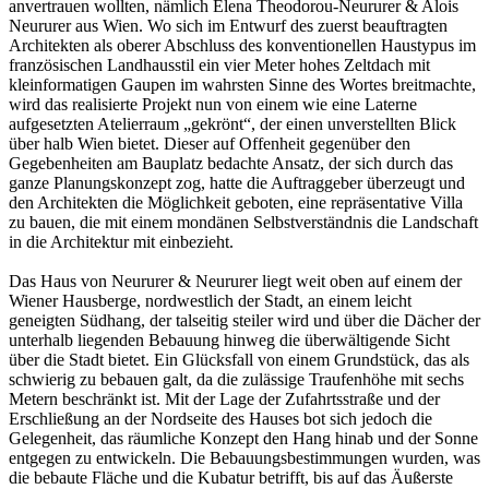
anvertrauen wollten, nämlich Elena Theodorou-Neururer & Alois
Neururer aus Wien. Wo sich im Entwurf des zuerst beauftragten
Architekten als oberer Abschluss des konventionellen Haustypus im
französischen Landhausstil ein vier Meter hohes Zeltdach mit
kleinformatigen Gaupen im wahrsten Sinne des Wortes breitmachte,
wird das realisierte Projekt nun von einem wie eine Laterne
aufgesetzten Atelierraum „gekrönt“, der einen unverstellten Blick
über halb Wien bietet. Dieser auf Offenheit gegenüber den
Gegebenheiten am Bauplatz bedachte Ansatz, der sich durch das
ganze Planungskonzept zog, hatte die Auftraggeber überzeugt und
den Architekten die Möglichkeit geboten, eine repräsentative Villa
zu bauen, die mit einem mondänen Selbstverständnis die Landschaft
in die Architektur mit einbezieht.
Das Haus von Neururer & Neururer liegt weit oben auf einem der
Wiener Hausberge, nordwestlich der Stadt, an einem leicht
geneigten Südhang, der talseitig steiler wird und über die Dächer der
unterhalb liegenden Bebauung hinweg die überwältigende Sicht
über die Stadt bietet. Ein Glücksfall von einem Grundstück, das als
schwierig zu bebauen galt, da die zulässige Traufenhöhe mit sechs
Metern beschränkt ist. Mit der Lage der Zufahrtsstraße und der
Erschließung an der Nordseite des Hauses bot sich jedoch die
Gelegenheit, das räumliche Konzept den Hang hinab und der Sonne
entgegen zu entwickeln. Die Bebauungsbestimmungen wurden, was
die bebaute Fläche und die Kubatur betrifft, bis auf das Äußerste