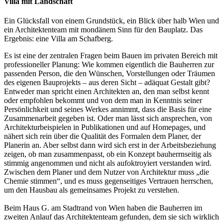
Villa mit Landschaft
Ein Glücksfall von einem Grundstück, ein Blick über halb Wien und
ein Architektenteam mit mondänem Sinn für den Bauplatz. Das
Ergebnis: eine Villa am Schafberg.
Es ist eine der zentralen Fragen beim Bauen im privaten Bereich mit
professioneller Planung: Wie kommen eigentlich die Bauherren zur
passenden Person, die den Wünschen, Vorstellungen oder Träumen
des eigenen Bauprojekts – aus deren Sicht – adäquat Gestalt gibt?
Entweder man spricht einen Architekten an, den man selbst kennt
oder empfohlen bekommt und von dem man in Kenntnis seiner
Persönlichkeit und seines Werkes annimmt, dass die Basis für eine
Zusammenarbeit gegeben ist. Oder man lässt sich ansprechen, von
Architekturbeispielen in Publikationen und auf Homepages, und
nähert sich rein über die Qualität des Formalen dem Planer, der
Planerin an. Aber selbst dann wird sich erst in der Arbeitsbeziehung
zeigen, ob man zusammenpasst, ob ein Konzept bauherrnseitig als
stimmig angenommen und nicht als aufoktroyiert verstanden wird.
Zwischen dem Planer und dem Nutzer von Architektur muss „die
Chemie stimmen“, und es muss gegenseitiges Vertrauen herrschen,
um den Hausbau als gemeinsames Projekt zu verstehen.
Beim Haus G. am Stadtrand von Wien haben die Bauherren im
zweiten Anlauf das Architektenteam gefunden, dem sie sich wirklich