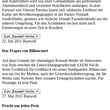
und Aubervilliers wird von einer Gebäudehülle aus per­fo­riertem
Aluminiumblech und verzierten Holzflächen umfangen. In dem
Entwurf von Vincent Parreira lassen sich zahl­reiche Einflüsse der
Kultur der Bevölkerungsgruppen in der Pariser Vorstadt
wiederfinden, genauso wie einfache formale Fassaden­details aus der
näheren Umgebung. Für den Architekten stecken darin auch
Erinnerungen an seine Zeit in Brasilien.
Zum „Bauwelt“ Archiv ↗
22. Juli 2011
Bauwelt
Das Trapez von Billancourt
Auf dem Gelände der ehemaligen Renault-Werke im Südwesten
von Paris errichtet die Entwicklungsgesellschaft SAEM Val de
Seine Großblock für Großblock ein neues Stadtquartier. Billancourt
war ein Ort der Mythen, auch der Gewerk­schafts­bewegung, die die
Werke zum Vorreiter ihrer sozialen Errungenschaften machte. Für
Nostalgie ist kein Platz.
Zum „Bauwelt“ Archiv ↗
27. Mai 2011
Bauwelt
Pracht um jeden Preis