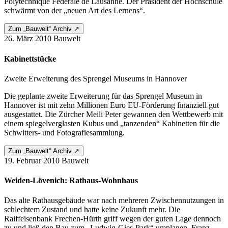
Polytechnique Fédérale de Lausanne. Der Präsident der Hochschule
schwärmt von der „neuen Art des Lernens“.
Zum „Bauwelt“ Archiv ↗
26. März 2010
Bauwelt
Kabinettstücke
Zweite Erweiterung des Sprengel Museums in Hannover
Die geplante zweite Erweiterung für das Sprengel Museum in
Hannover ist mit zehn Millionen Euro EU-Förderung finanziell gut
ausgestattet. Die Zürcher Meili Peter gewannen den Wettbewerb mit
einem spiegelverglasten Kubus und „tanzenden“ Kabinetten für die
Schwitters- und Fotografiesammlung.
Zum „Bauwelt“ Archiv ↗
19. Februar 2010
Bauwelt
Weiden-Lövenich: Rathaus-Wohnhaus
Das alte Rathausgebäude war nach mehreren Zwischennutzungen in
schlechtem Zustand und hatte keine Zukunft mehr. Die
Raiffeisenbank Frechen-Hürth griff wegen der guten Lage dennoch
zu und ließ den Bau zum „Ludwig-Gies-Park“ umplanen. Franz