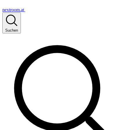
nextroom.at
Suchen