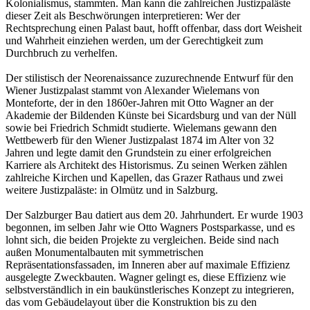
Kolonialismus, stammten. Man kann die zahlreichen Justizpaläste
dieser Zeit als Beschwörungen interpretieren: Wer der
Rechtsprechung einen Palast baut, hofft offenbar, dass dort Weisheit
und Wahrheit einziehen werden, um der Gerechtigkeit zum
Durchbruch zu verhelfen.
Der stilistisch der Neorenaissance zuzurechnende Entwurf für den
Wiener Justizpalast stammt von Alexander Wielemans von
Monteforte, der in den 1860er-Jahren mit Otto Wagner an der
Akademie der Bildenden Künste bei Sicardsburg und van der Nüll
sowie bei Friedrich Schmidt studierte. Wielemans gewann den
Wettbewerb für den Wiener Justizpalast 1874 im Alter von 32
Jahren und legte damit den Grundstein zu einer erfolgreichen
Karriere als Architekt des Historismus. Zu seinen Werken zählen
zahlreiche Kirchen und Kapellen, das Grazer Rathaus und zwei
weitere Justizpaläste: in Olmütz und in Salzburg.
Der Salzburger Bau datiert aus dem 20. Jahrhundert. Er wurde 1903
begonnen, im selben Jahr wie Otto Wagners Postsparkasse, und es
lohnt sich, die beiden Projekte zu vergleichen. Beide sind nach
außen Monumentalbauten mit symmetrischen
Repräsentationsfassaden, im Inneren aber auf maximale Effizienz
ausgelegte Zweckbauten. Wagner gelingt es, diese Effizienz wie
selbstverständlich in ein baukünstlerisches Konzept zu integrieren,
das vom Gebäudelayout über die Konstruktion bis zu den