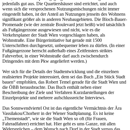
jedenfalls gut aus. Die Quartiershäuser sind errichtet, und auch
wenn sich die versprochenen Nutzungsmischungen nicht immer
eingestellt haben, ist der Anteil an Nutzungen jenseits des Wohnens
signifikant größer als in anderen Neubaugebieten. Die Bloch-Bauer-
Promenade (wie der zentrale Boulevard jetzt heißt) wird tatsächlich
als Fußgängerzone ausgewiesen und nicht, wie es die
Verkehrsplaner der Stadt Wien vorgeschlagen haben, als
Wohnstraße. Eine Bürgerinitiative hat gerade mit 1500
Unterschriften durchgesetzt, unbequemer leben zu dürfen. (In einer
Fußgängerzone herrscht außerhalb eines Zeitfensters striktes
Fahrverbot, in einer Wohnstraße darf auch zwischendurch
Dringendes mit dem Pkw angeliefert werden.)
Wer sich für die Details der Stadtentwicklung und die einzelnen
realisierten Projekte interessiert, dem sei das Buch „Ein Stück Stadt
bauen“ empfohlen, das Robert Temel gerade für die Stadt Wien und
die ÖBB herausbrachte. Das Buch enthält neben einer
Beschreibung der Ziele und Verfahren Kurzdarstellungen der
Einzelprojekte und mehrere aufschlussreiche Interviews.
Das Sonnwendviertel Ost ist das eigentliche Vermächtnis der Ära
Vassilakou/Chorherr in der Wiener Stadtplanung. Es ist keine
„Themenstadt“, wie sie die Stadt Wien so oft (für Frauen,
Fahrradfahrer) errichtet hat. Hier geht es ums Ganze, mit allen
Widersprüchen – dem Wunsch nach Dorf in der Stadt versus das