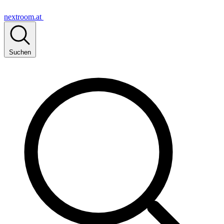
nextroom.at
Suchen