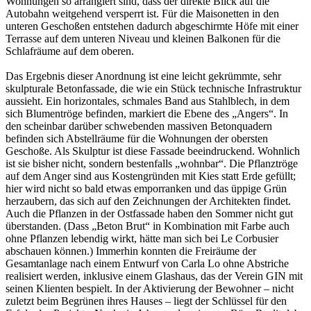
Wohnungen so arrangiert sind, dass der direkte Blick auf die
Autobahn weitgehend versperrt ist. Für die Maisonetten in den
unteren Geschoßen entstehen dadurch abgeschirmte Höfe mit einer
Terrasse auf dem unteren Niveau und kleinen Balkonen für die
Schlafräume auf dem oberen.
Das Ergebnis dieser Anordnung ist eine leicht gekrümmte, sehr
skulpturale Betonfassade, die wie ein Stück technische Infrastruktur
aussieht. Ein horizontales, schmales Band aus Stahlblech, in dem
sich Blumentröge befinden, markiert die Ebene des „Angers“. In
den scheinbar darüber schwebenden massiven Betonquadern
befinden sich Abstellräume für die Wohnungen der obersten
Geschoße. Als Skulptur ist diese Fassade beeindruckend. Wohnlich
ist sie bisher nicht, sondern bestenfalls „wohnbar“. Die Pflanztröge
auf dem Anger sind aus Kostengründen mit Kies statt Erde gefüllt;
hier wird nicht so bald etwas emporranken und das üppige Grün
herzaubern, das sich auf den Zeichnungen der Architekten findet.
Auch die Pflanzen in der Ostfassade haben den Sommer nicht gut
überstanden. (Dass „Beton Brut“ in Kombination mit Farbe auch
ohne Pflanzen lebendig wirkt, hätte man sich bei Le Corbusier
abschauen können.) Immerhin konnten die Freiräume der
Gesamtanlage nach einem Entwurf von Carla Lo ohne Abstriche
realisiert werden, inklusive einem Glashaus, das der Verein GIN mit
seinen Klienten bespielt. In der Aktivierung der Bewohner – nicht
zuletzt beim Begrünen ihres Hauses – liegt der Schlüssel für den