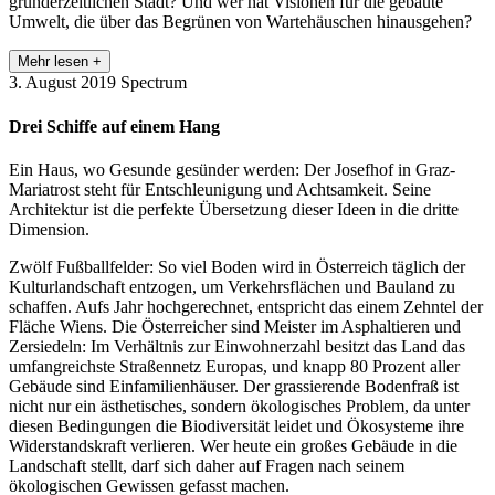
gründerzeitlichen Stadt? Und wer hat Visionen für die gebaute
Umwelt, die über das Begrünen von Wartehäuschen hinausgehen?
Mehr lesen +
3. August 2019
Spectrum
Drei Schiffe auf einem Hang
Ein Haus, wo Gesunde gesünder werden: Der Josefhof in Graz-
Mariatrost steht für Entschleunigung und Achtsamkeit. Seine
Architektur ist die perfekte Übersetzung dieser Ideen in die dritte
Dimension.
Zwölf Fußballfelder: So viel Boden wird in Österreich täglich der
Kulturlandschaft entzogen, um Verkehrsflächen und Bauland zu
schaffen. Aufs Jahr hochgerechnet, entspricht das einem Zehntel der
Fläche Wiens. Die Österreicher sind Meister im Asphaltieren und
Zersiedeln: Im Verhältnis zur Einwohnerzahl besitzt das Land das
umfangreichste Straßennetz Europas, und knapp 80 Prozent aller
Gebäude sind Einfamilienhäuser. Der grassierende Bodenfraß ist
nicht nur ein ästhetisches, sondern ökologisches Problem, da unter
diesen Bedingungen die Biodiversität leidet und Ökosysteme ihre
Widerstandskraft verlieren. Wer heute ein großes Gebäude in die
Landschaft stellt, darf sich daher auf Fragen nach seinem
ökologischen Gewissen gefasst machen.