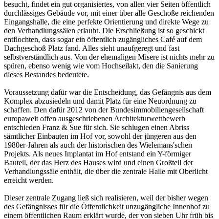
besucht, findet ein gut organisiertes, von allen vier Seiten öffentlich
durchlässiges Gebäude vor, mit einer über alle Geschoße reichenden
Eingangshalle, die eine perfekte Orientierung und direkte Wege zu
den Verhandlungssälen erlaubt. Die Erschließung ist so geschickt
entflochten, dass sogar ein öffentlich zugängliches Café auf dem
Dachgeschoß Platz fand. Alles sieht unaufgeregt und fast
selbstverständlich aus. Von der ehemaligen Misere ist nichts mehr zu
spüren, ebenso wenig wie vom Hochseilakt, den die Sanierung
dieses Bestandes bedeutete.
Voraussetzung dafür war die Entscheidung, das Gefängnis aus dem
Komplex abzusiedeln und damit Platz für eine Neuordnung zu
schaffen. Den dafür 2012 von der Bundesimmobiliengesellschaft
europaweit offen ausgeschriebenen Architekturwettbewerb
entschieden Franz & Sue für sich. Sie schlugen einen Abriss
sämtlicher Einbauten im Hof vor, sowohl der jüngeren aus den
1980er-Jahren als auch der historischen des Wielemans'schen
Projekts. Als neues Implantat im Hof entstand ein Y-förmiger
Bauteil, der das Herz des Hauses wird und einen Großteil der
Verhandlungssäle enthält, die über die zentrale Halle mit Oberlicht
erreicht werden.
Dieser zentrale Zugang ließ sich realisieren, weil der bisher wegen
des Gefängnisses für die Öffentlichkeit unzugängliche Innenhof zu
einem öffentlichen Raum erklärt wurde, der von sieben Uhr früh bis