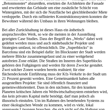
„Betonmonster“ abzureißen, ersetzten die Architekten die Fassade
und erweiterten das Gebäude um eine zusätzliche Schicht von
Wintergärten, mit der sich die Nutzfläche bei gleichbleibender Miete
verdoppelte. Durch ein raffiniertes Konstruktionssystem konnten die
Bewohner während des Umbaus in ihren Wohnungen bleiben.
Bei aller Zurückhaltung ist dieses Haus ein ästhetisch
anspruchsvolles Werk, so wie die meisten in der Ausstellung
gezeigten Case Studies. Dass der Begriff des „Werks“ dabei weit
gedehnt werden muss und auch städtebauliche Projekte und
Strategien umfasst, ist offensichtlich. Die „Superblocks“ in
Barcelona sind ein Beispiel dafür: Im Blockraster der Stadt werden
mehrere Blöcke zusammengefasst und zu einer weitgehend
autofreien Zone erklärt. Die Straßen im Inneren des Superblocks
gehören den Fußgängern und werden für deren Zwecke gestaltet.
Zwei solcher Zonen wurden bereits realisiert; für eine
flächendeckende Einführung muss der Kfz-Verkehr in der Stadt um
21 Prozent gesenkt werden. Eine Gemeinsamkeit haben alle
ausgestellten Projekte: Sie sind öffentlich finanziert und
gemeinwohlorientiert. Dass in den nächsten, für den kranken
Planeten kritischen Jahren ein Weltwirtschaftssystem entstehen wird,
das kein privates Kapital mehr benötigt, darf man jedoch als
illusorisch einstufen. Um im Rahmen des bestehenden Systems zu
einer ökologischen Wende zu kommen, wird es viele, lokal
angepasste Lösungen brauchen, die sich nicht auf die Haltung von