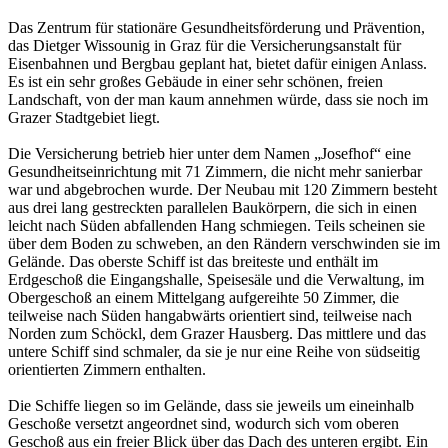
Das Zentrum für stationäre Gesundheitsförderung und Prävention,
das Dietger Wissounig in Graz für die Versicherungsanstalt für
Eisenbahnen und Bergbau geplant hat, bietet dafür einigen Anlass.
Es ist ein sehr großes Gebäude in einer sehr schönen, freien
Landschaft, von der man kaum annehmen würde, dass sie noch im
Grazer Stadtgebiet liegt.
Die Versicherung betrieb hier unter dem Namen „Josefhof“ eine
Gesundheitseinrichtung mit 71 Zimmern, die nicht mehr sanierbar
war und abgebrochen wurde. Der Neubau mit 120 Zimmern besteht
aus drei lang gestreckten parallelen Baukörpern, die sich in einen
leicht nach Süden abfallenden Hang schmiegen. Teils scheinen sie
über dem Boden zu schweben, an den Rändern verschwinden sie im
Gelände. Das oberste Schiff ist das breiteste und enthält im
Erdgeschoß die Eingangshalle, Speisesäle und die Verwaltung, im
Obergeschoß an einem Mittelgang aufgereihte 50 Zimmer, die
teilweise nach Süden hangabwärts orientiert sind, teilweise nach
Norden zum Schöckl, dem Grazer Hausberg. Das mittlere und das
untere Schiff sind schmaler, da sie je nur eine Reihe von südseitig
orientierten Zimmern enthalten.
Die Schiffe liegen so im Gelände, dass sie jeweils um eineinhalb
Geschoße versetzt angeordnet sind, wodurch sich vom oberen
Geschoß aus ein freier Blick über das Dach des unteren ergibt. Ein