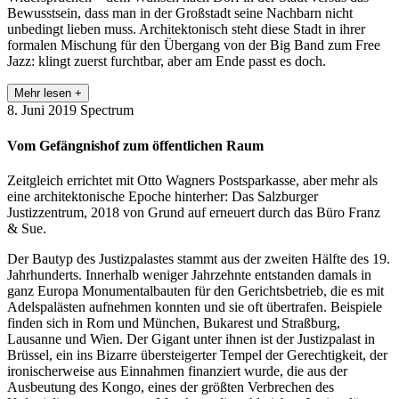
Bewusstsein, dass man in der Großstadt seine Nachbarn nicht
unbedingt lieben muss. Architektonisch steht diese Stadt in ihrer
formalen Mischung für den Übergang von der Big Band zum Free
Jazz: klingt zuerst furchtbar, aber am Ende passt es doch.
Mehr lesen +
8. Juni 2019
Spectrum
Vom Gefängnishof zum öffentlichen Raum
Zeitgleich errichtet mit Otto Wagners Postsparkasse, aber mehr als
eine architektonische Epoche hinterher: Das Salzburger
Justizzentrum, 2018 von Grund auf erneuert durch das Büro Franz
& Sue.
Der Bautyp des Justizpalastes stammt aus der zweiten Hälfte des 19.
Jahrhunderts. Innerhalb weniger Jahrzehnte entstanden damals in
ganz Europa Monumentalbauten für den Gerichtsbetrieb, die es mit
Adelspalästen aufnehmen konnten und sie oft übertrafen. Beispiele
finden sich in Rom und München, Bukarest und Straßburg,
Lausanne und Wien. Der Gigant unter ihnen ist der Justizpalast in
Brüssel, ein ins Bizarre übersteigerter Tempel der Gerechtigkeit, der
ironischerweise aus Einnahmen finanziert wurde, die aus der
Ausbeutung des Kongo, eines der größten Verbrechen des