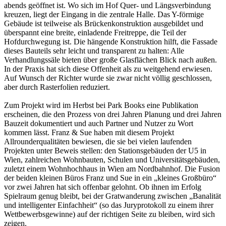
abends geöffnet ist. Wo sich im Hof Quer- und Längsverbindung
kreuzen, liegt der Eingang in die zentrale Halle. Das Y-förmige
Gebäude ist teilweise als Brückenkonstruktion ausgebildet und
überspannt eine breite, einladende Freitreppe, die Teil der
Hofdurchwegung ist. Die hängende Konstruktion hilft, die Fassade
dieses Bauteils sehr leicht und transparent zu halten: Alle
Verhandlungssäle bieten über große Glasflächen Blick nach außen.
In der Praxis hat sich diese Offenheit als zu weitgehend erwiesen.
Auf Wunsch der Richter wurde sie zwar nicht völlig geschlossen,
aber durch Rasterfolien reduziert.
Zum Projekt wird im Herbst bei Park Books eine Publikation
erscheinen, die den Prozess von drei Jahren Planung und drei Jahren
Bauzeit dokumentiert und auch Partner und Nutzer zu Wort
kommen lässt. Franz & Sue haben mit diesem Projekt
Allrounderqualitäten bewiesen, die sie bei vielen laufenden
Projekten unter Beweis stellen: den Stationsgebäuden der U5 in
Wien, zahlreichen Wohnbauten, Schulen und Universitätsgebäuden,
zuletzt einem Wohnhochhaus in Wien am Nordbahnhof. Die Fusion
der beiden kleinen Büros Franz und Sue in ein „kleines Großbüro“
vor zwei Jahren hat sich offenbar gelohnt. Ob ihnen im Erfolg
Spielraum genug bleibt, bei der Gratwanderung zwischen „Banalität
und intelligenter Einfachheit“ (so das Juryprotokoll zu einem ihrer
Wettbewerbsgewinne) auf der richtigen Seite zu bleiben, wird sich
zeigen.