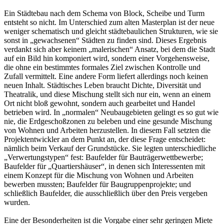
Ein Städtebau nach dem Schema von Block, Scheibe und Turm
entsteht so nicht. Im Unterschied zum alten Masterplan ist der neue
weniger schematisch und gleicht städtebaulichen Strukturen, wie sie
sonst in „gewachsenen“ Städten zu finden sind. Dieses Ergebnis
verdankt sich aber keinem „malerischen“ Ansatz, bei dem die Stadt
auf ein Bild hin komponiert wird, sondern einer Vorgehensweise,
die ohne ein bestimmtes formales Ziel zwischen Kontrolle und
Zufall vermittelt. Eine andere Form liefert allerdings noch keinen
neuen Inhalt. Städtisches Leben braucht Dichte, Diversität und
Theatralik, und diese Mischung stellt sich nur ein, wenn an einem
Ort nicht bloß gewohnt, sondern auch gearbeitet und Handel
betrieben wird. In „normalen“ Neubaugebieten gelingt es so gut wie
nie, die Erdgeschoßzonen zu beleben und eine gesunde Mischung
von Wohnen und Arbeiten herzustellen. In diesem Fall setzten die
Projektentwickler an dem Punkt an, der diese Frage entscheidet:
nämlich beim Verkauf der Grundstücke. Sie legten unterschiedliche
„Verwertungstypen“ fest: Baufelder für Bauträgerwettbewerbe;
Baufelder für „Quartiershäuser“, in denen sich Interessenten mit
einem Konzept für die Mischung von Wohnen und Arbeiten
bewerben mussten; Baufelder für Baugruppenprojekte; und
schließlich Baufelder, die ausschließlich über den Preis vergeben
wurden.
Eine der Besonderheiten ist die Vorgabe einer sehr geringen Miete