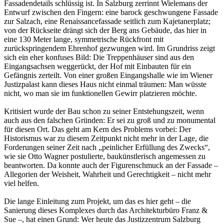
Fassadendetails schlüssig ist. In Salzburg zerrinnt Wielemans der
Entwurf zwischen den Fingern: eine barock geschwungene Fassade
zur Salzach, eine Renaissancefassade seitlich zum Kajetanerplatz;
von der Rückseite drängt sich der Berg ans Gebäude, das hier in
eine 130 Meter lange, symmetrische Rückfront mit
zurückspringendem Ehrenhof gezwungen wird. Im Grundriss zeigt
sich ein eher konfuses Bild: Die Treppenhäuser sind aus den
Eingangsachsen weggerückt, der Hof mit Einbauten für ein
Gefängnis zerteilt. Von einer großen Eingangshalle wie im Wiener
Justizpalast kann dieses Haus nicht einmal träumen: Man wüsste
nicht, wo man sie im funktionellen Gewirr platzieren möchte.
Kritisiert wurde der Bau schon zu seiner Entstehungszeit, wenn
auch aus den falschen Gründen: Er sei zu groß und zu monumental
für diesen Ort. Das geht am Kern des Problems vorbei: Der
Historismus war zu diesem Zeitpunkt nicht mehr in der Lage, die
Forderungen seiner Zeit nach „peinlicher Erfüllung des Zwecks“,
wie sie Otto Wagner postulierte, baukünstlerisch angemessen zu
beantworten. Da konnte auch der Figurenschmuck an der Fassade –
Allegorien der Weisheit, Wahrheit und Gerechtigkeit – nicht mehr
viel helfen.
Die lange Einleitung zum Projekt, um das es hier geht – die
Sanierung dieses Komplexes durch das Architekturbüro Franz &
Sue –, hat einen Grund: Wer heute das Justizzentrum Salzburg