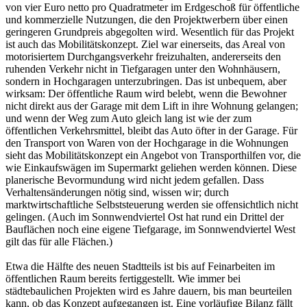
von vier Euro netto pro Quadratmeter im Erdgeschoß für öffentliche
und kommerzielle Nutzungen, die den Projektwerbern über einen
geringeren Grundpreis abgegolten wird. Wesentlich für das Projekt
ist auch das Mobilitätskonzept. Ziel war einerseits, das Areal von
motorisiertem Durchgangsverkehr freizuhalten, andererseits den
ruhenden Verkehr nicht in Tiefgaragen unter den Wohnhäusern,
sondern in Hochgaragen unterzubringen. Das ist unbequem, aber
wirksam: Der öffentliche Raum wird belebt, wenn die Bewohner
nicht direkt aus der Garage mit dem Lift in ihre Wohnung gelangen;
und wenn der Weg zum Auto gleich lang ist wie der zum
öffentlichen Verkehrsmittel, bleibt das Auto öfter in der Garage. Für
den Transport von Waren von der Hochgarage in die Wohnungen
sieht das Mobilitätskonzept ein Angebot von Transporthilfen vor, die
wie Einkaufswägen im Supermarkt geliehen werden können. Diese
planerische Bevormundung wird nicht jedem gefallen. Dass
Verhaltensänderungen nötig sind, wissen wir; durch
marktwirtschaftliche Selbststeuerung werden sie offensichtlich nicht
gelingen. (Auch im Sonnwendviertel Ost hat rund ein Drittel der
Bauflächen noch eine eigene Tiefgarage, im Sonnwendviertel West
gilt das für alle Flächen.)
Etwa die Hälfte des neuen Stadtteils ist bis auf Feinarbeiten im
öffentlichen Raum bereits fertiggestellt. Wie immer bei
städtebaulichen Projekten wird es Jahre dauern, bis man beurteilen
kann, ob das Konzept aufgegangen ist. Eine vorläufige Bilanz fällt