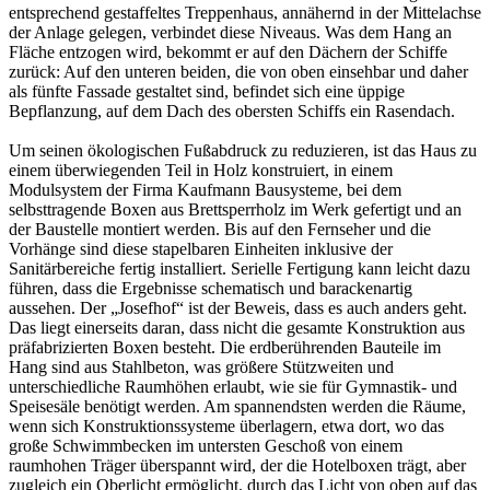
entsprechend gestaffeltes Treppenhaus, annähernd in der Mittelachse
der Anlage gelegen, verbindet diese Niveaus. Was dem Hang an
Fläche entzogen wird, bekommt er auf den Dächern der Schiffe
zurück: Auf den unteren beiden, die von oben einsehbar und daher
als fünfte Fassade gestaltet sind, befindet sich eine üppige
Bepflanzung, auf dem Dach des obersten Schiffs ein Rasendach.
Um seinen ökologischen Fußabdruck zu reduzieren, ist das Haus zu
einem überwiegenden Teil in Holz konstruiert, in einem
Modulsystem der Firma Kaufmann Bausysteme, bei dem
selbsttragende Boxen aus Brettsperrholz im Werk gefertigt und an
der Baustelle montiert werden. Bis auf den Fernseher und die
Vorhänge sind diese stapelbaren Einheiten inklusive der
Sanitärbereiche fertig installiert. Serielle Fertigung kann leicht dazu
führen, dass die Ergebnisse schematisch und barackenartig
aussehen. Der „Josefhof“ ist der Beweis, dass es auch anders geht.
Das liegt einerseits daran, dass nicht die gesamte Konstruktion aus
präfabrizierten Boxen besteht. Die erdberührenden Bauteile im
Hang sind aus Stahlbeton, was größere Stützweiten und
unterschiedliche Raumhöhen erlaubt, wie sie für Gymnastik- und
Speisesäle benötigt werden. Am spannendsten werden die Räume,
wenn sich Konstruktionssysteme überlagern, etwa dort, wo das
große Schwimmbecken im untersten Geschoß von einem
raumhohen Träger überspannt wird, der die Hotelboxen trägt, aber
zugleich ein Oberlicht ermöglicht, durch das Licht von oben auf das