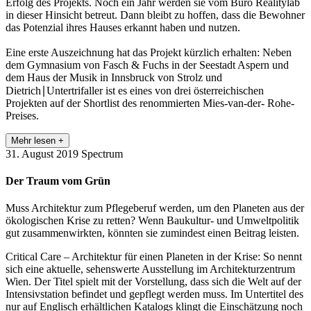
Erfolg des Projekts. Noch ein Jahr werden sie vom Büro Realitylab
in dieser Hinsicht betreut. Dann bleibt zu hoffen, dass die Bewohner
das Potenzial ihres Hauses erkannt haben und nutzen.
Eine erste Auszeichnung hat das Projekt kürzlich erhalten: Neben
dem Gymnasium von Fasch & Fuchs in der Seestadt Aspern und
dem Haus der Musik in Innsbruck von Strolz und
Dietrich∣Untertrifaller ist es eines von drei österreichischen
Projekten auf der Shortlist des renommierten Mies-van-der- Rohe-
Preises.
Mehr lesen +
31. August 2019
Spectrum
Der Traum vom Grün
Muss Architektur zum Pflegeberuf werden, um den Planeten aus der
ökologischen Krise zu retten? Wenn Baukultur- und Umweltpolitik
gut zusammenwirkten, könnten sie zumindest einen Beitrag leisten.
Critical Care – Architektur für einen Planeten in der Krise: So nennt
sich eine aktuelle, sehenswerte Ausstellung im Architekturzentrum
Wien. Der Titel spielt mit der Vorstellung, dass sich die Welt auf der
Intensivstation befindet und gepflegt werden muss. Im Untertitel des
nur auf Englisch erhältlichen Katalogs klingt die Einschätzung noch