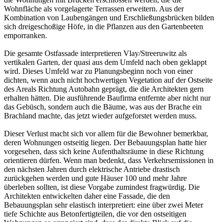
Wohnfläche als vorgelagerte Terrassen erweitern. Aus der
Kombination von Laubengängen und Erschließungsbrücken bilden
sich dreigeschoßige Höfe, in die Pflanzen aus den Gartenbeeten
emporranken.
Die gesamte Ostfassade interpretieren Vlay/Streeruwitz als
vertikalen Garten, der quasi aus dem Umfeld nach oben geklappt
wird. Dieses Umfeld war zu Planungsbeginn noch von einer
dichten, wenn auch nicht hochwertigen Vegetation auf der Ostseite
des Areals Richtung Autobahn geprägt, die die Architekten gern
erhalten hätten. Die ausführende Baufirma entfernte aber nicht nur
das Gebüsch, sondern auch die Bäume, was aus der Brache ein
Brachland machte, das jetzt wieder aufgeforstet werden muss.
Dieser Verlust macht sich vor allem für die Bewohner bemerkbar,
deren Wohnungen ostseitig liegen. Der Bebauungsplan hatte hier
vorgesehen, dass sich keine Aufenthaltsräume in diese Richtung
orientieren dürfen. Wenn man bedenkt, dass Verkehrsemissionen in
den nächsten Jahren durch elektrische Antriebe drastisch
zurückgehen werden und gute Häuser 100 und mehr Jahre
überleben sollten, ist diese Vorgabe zumindest fragwürdig. Die
Architekten entwickelten daher eine Fassade, die den
Bebauungsplan sehr elastisch interpretiert: eine über zwei Meter
tiefe Schichte aus Betonfertigteilen, die vor den ostseitigen