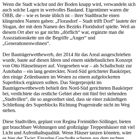
Wenn die Stadt wächst und der Boden knapp wird, verwandeln sich
auch solche Lagen in wertvolles Bauland. Eigentümer waren die
ÖBB, die – wie es heute üblich ist – ihrer Stadtbrache einen
klingenden Namen gaben: „Florasdorf – Stadt trifft Dorf“ lautete der
Slogan, der mit dem Namen des Bezirks Floridsdorf spielte. Weil an
diesem Ort aber so gar nichts „dörflich“ war, ergänzte man die
Assoziationskette um die Begriffe „Anger“ und
„Generationenwohnen“.
Der Bauträgerwettbewerb, der 2014 für das Areal ausgeschrieben
wurde, baute auf diesen Ideen und einem städtebaulichen Konzept
von Otto Häuselmayer auf. Vorgesehen war – als Schallschutz zur
Autobahn – ein lang gestreckter, Nord-Süd gerichteter Baukörper,
den einige Zeilenbauten im Westen zu einem aufgelockerten
Superblock ergänzen sollten. Das Siegerprojekt im
Bauträgerwettbewerb behielt den Nord-Süd gerichteten Baukörper
bei, verdichtete das restliche Gebiet aber mit fünf frei stehenden
„Stadtvillen“, die so angeordnet sind, dass sie einer zukünftigen
Schließung des Superblocks Richtung Pragerstraße nicht im Weg
stehen.
Diese Stadtvillen, geplant von Regina Freimüller-Söllinger, bieten
gut brauchbare Wohnungen und großzügige Treppenhäuser mit viel
Licht und Aufenthaltsqualität. Wenn Häuser tanzen könnten, wäre
es hier der Twist: Einzelne Geschoße scheren aus dem rechten