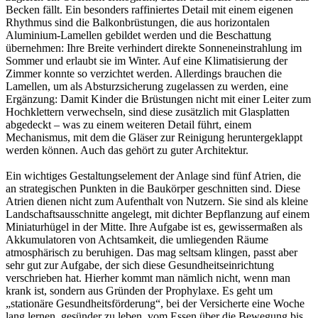
Becken fällt. Ein besonders raffiniertes Detail mit einem eigenen
Rhythmus sind die Balkonbrüstungen, die aus horizontalen
Aluminium-Lamellen gebildet werden und die Beschattung
übernehmen: Ihre Breite verhindert direkte Sonneneinstrahlung im
Sommer und erlaubt sie im Winter. Auf eine Klimatisierung der
Zimmer konnte so verzichtet werden. Allerdings brauchen die
Lamellen, um als Absturzsicherung zugelassen zu werden, eine
Ergänzung: Damit Kinder die Brüstungen nicht mit einer Leiter zum
Hochklettern verwechseln, sind diese zusätzlich mit Glasplatten
abgedeckt – was zu einem weiteren Detail führt, einem
Mechanismus, mit dem die Gläser zur Reinigung heruntergeklappt
werden können. Auch das gehört zu guter Architektur.
Ein wichtiges Gestaltungselement der Anlage sind fünf Atrien, die
an strategischen Punkten in die Baukörper geschnitten sind. Diese
Atrien dienen nicht zum Aufenthalt von Nutzern. Sie sind als kleine
Landschaftsausschnitte angelegt, mit dichter Bepflanzung auf einem
Miniaturhügel in der Mitte. Ihre Aufgabe ist es, gewissermaßen als
Akkumulatoren von Achtsamkeit, die umliegenden Räume
atmosphärisch zu beruhigen. Das mag seltsam klingen, passt aber
sehr gut zur Aufgabe, der sich diese Gesundheitseinrichtung
verschrieben hat. Hierher kommt man nämlich nicht, wenn man
krank ist, sondern aus Gründen der Prophylaxe. Es geht um
„stationäre Gesundheitsförderung“, bei der Versicherte eine Woche
lang lernen, gesünder zu leben, vom Essen über die Bewegung bis