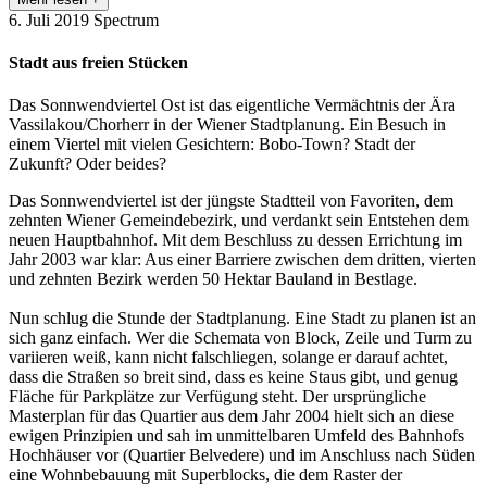
6. Juli 2019
Spectrum
Stadt aus freien Stücken
Das Sonnwendviertel Ost ist das eigentliche Vermächtnis der Ära
Vassilakou/Chorherr in der Wiener Stadtplanung. Ein Besuch in
einem Viertel mit vielen Gesichtern: Bobo-Town? Stadt der
Zukunft? Oder beides?
Das Sonnwendviertel ist der jüngste Stadtteil von Favoriten, dem
zehnten Wiener Gemeindebezirk, und verdankt sein Entstehen dem
neuen Hauptbahnhof. Mit dem Beschluss zu dessen Errichtung im
Jahr 2003 war klar: Aus einer Barriere zwischen dem dritten, vierten
und zehnten Bezirk werden 50 Hektar Bauland in Bestlage.
Nun schlug die Stunde der Stadtplanung. Eine Stadt zu planen ist an
sich ganz einfach. Wer die Schemata von Block, Zeile und Turm zu
variieren weiß, kann nicht falschliegen, solange er darauf achtet,
dass die Straßen so breit sind, dass es keine Staus gibt, und genug
Fläche für Parkplätze zur Verfügung steht. Der ursprüngliche
Masterplan für das Quartier aus dem Jahr 2004 hielt sich an diese
ewigen Prinzipien und sah im unmittelbaren Umfeld des Bahnhofs
Hochhäuser vor (Quartier Belvedere) und im Anschluss nach Süden
eine Wohnbebauung mit Superblocks, die dem Raster der