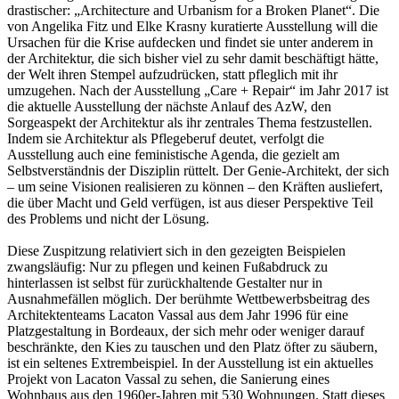
drastischer: „Architecture and Urbanism for a Broken Planet“. Die
von Angelika Fitz und Elke Krasny kuratierte Ausstellung will die
Ursachen für die Krise aufdecken und findet sie unter anderem in
der Architektur, die sich bisher viel zu sehr damit beschäftigt hätte,
der Welt ihren Stempel aufzudrücken, statt pfleglich mit ihr
umzugehen. Nach der Ausstellung „Care + Repair“ im Jahr 2017 ist
die aktuelle Ausstellung der nächste Anlauf des AzW, den
Sorgeaspekt der Architektur als ihr zentrales Thema festzustellen.
Indem sie Architektur als Pflegeberuf deutet, verfolgt die
Ausstellung auch eine feministische Agenda, die gezielt am
Selbstverständnis der Disziplin rüttelt. Der Genie-Architekt, der sich
– um seine Visionen realisieren zu können – den Kräften ausliefert,
die über Macht und Geld verfügen, ist aus dieser Perspektive Teil
des Problems und nicht der Lösung.
Diese Zuspitzung relativiert sich in den gezeigten Beispielen
zwangsläufig: Nur zu pflegen und keinen Fußabdruck zu
hinterlassen ist selbst für zurückhaltende Gestalter nur in
Ausnahmefällen möglich. Der berühmte Wettbewerbsbeitrag des
Architektenteams Lacaton Vassal aus dem Jahr 1996 für eine
Platzgestaltung in Bordeaux, der sich mehr oder weniger darauf
beschränkte, den Kies zu tauschen und den Platz öfter zu säubern,
ist ein seltenes Extrembeispiel. In der Ausstellung ist ein aktuelles
Projekt von Lacaton Vassal zu sehen, die Sanierung eines
Wohnbaus aus den 1960er-Jahren mit 530 Wohnungen. Statt dieses