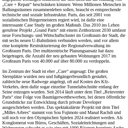
„Care + Repair“ beschränken können: Wenn Millionen Menschen in
Ballungsräumen zusammenleben sollen, braucht es entsprechende
technische und soziale Infrastruktur. Paris, das seit 2001 von
sozialistischen Bürgermeistern regiert wird, ist dafür eine
interessante Case Study im großen Maßstab. Das 2010 ins Leben
gerufene Projekt „Grand Paris“ mit einem Zeithorizont 2030 umfasst
neue Forschungs- und Wirtschaftscluster im Großraum der Stadt, die
mit sechs neuen U-Bahnlinien verbunden werden, und vor allem
eine komplette Restrukturierung der Regionalverwaltung im
Großraum Paris. Der multizentrische Planungsansatz hat dazu
beigetragen, die Anzahl der neu gebauten Wohnungen 2017 im
Großraum Paris von 40.000 auf über 80.000 zu verdoppeln.
Im Zentrum der Stadt ist eher „Care“ angesagt: Die großen
Sternplätze wurden neu und fußgängerfreundlich gestaltet,
zahlreiche neue Radwege angelegt, oft auf Kosten des Kfz-
Verkehrs, dem dafür sogar einzelne Tunnelabschnitte entlang der
Seine entzogen wurden. Seit 2014 läuft unter dem Titel „Reinventer
Paris“ eine Folge von Bauträgerwettbewerben, bei denen öffentliche
Grundstücke zur Entwicklung durch private Developer
ausgeschrieben werden. Das spektakulärste Projekt mit dem Titel
„Milles Arbres“ stammt von Sou Fujimoto und Manal Rachdi und
soll noch vor den Olympischen Spielen 2024 realisiert werden. Als
Konglomerat von Büros, Geschäften, Sozialeinrichtungen und
Wohnungen schwebt es wie eine mit 1000 Bäumen begrünte Arche