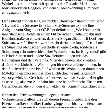
Winkel aus und drehen sich quasi aus der Fassade. Markant sind die
holzverkleideten Loggien, von denen jeder Wohnung zumindest
eine zugeordnet ist.
Der Entwurf für den lang gestreckten Baukörper stammt von Bernd
Vlay und Lina Streeruwitz (StudioVlayStreeruwitz), die ihre
Aufgabe vom Slogan der ÖBB her definierten: „Wie können wir
innerstädtische Dichte an einem Ort zwischen Stadtautobahn und
Einfahrtsstraße so entwerfen, dass der Slogan ,Stadt trifft Dorf‘ zur
Substanz wird?“ Ihre Antwort besteht darin, den langen Riegel nicht
als Stapelung identischer Geschoße zu entwickeln, sondern als
Schichtung sehr unterschiedlicher Wohnformen. Im Erdgeschoß gibt
es Kindergärten und andere Sozialeinrichtungen wie das
Neunerhaus und den Verein GIN, in den beiden Stockwerken
darüber kombinierbare Wohnungen für mehrere Generationen. In
den Stockwerken drei bis fünf werden die Wohnungen durch einen
Mittelgang erschlossen, der über Lichtschächte mit Tageslicht
versorgt wird. Im Geschoß darüber wechselt das System: Hier gibt
es ostseitig, also zur Autobahn hin, eine halböffentliche Ebene mit
Gartenbeeten, die von den Architekten als „Anger“ bezeichnet wird.
Neben den Privatwohnungen liegen hier auch
Wohngemeinschaften, die sich diesen Freiraum teilen. Die drei
Ebenen darüber sind über Laubengänge erreichbar, von denen aus
die Wohnungen mit Brücken erschlossen werden, die die