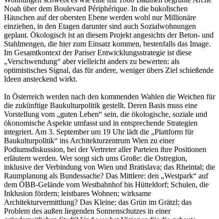
Noah über dem Boulevard Périphérique. In die bukolischen
Häuschen auf der obersten Ebene werden wohl nur Millionäre
einziehen, in den Etagen darunter sind auch Sozialwohnungen
geplant. Ökologisch ist an diesem Projekt angesichts der Beton- und
Stahlmengen, die hier zum Einsatz kommen, bestenfalls das Image.
Im Gesamtkontext der Pariser Entwicklungsstrategie ist diese
„Verschwendung“ aber vielleicht anders zu bewerten: als
optimistisches Signal, das für andere, weniger übers Ziel schießende
Ideen ansteckend wirkt.
In Österreich werden nach den kommenden Wahlen die Weichen für
die zukünftige Baukulturpolitik gestellt. Deren Basis muss eine
Vorstellung vom „guten Leben“ sein, die ökologische, soziale und
ökonomische Aspekte umfasst und in entsprechende Strategien
integriert. Am 3. September um 19 Uhr lädt die „Plattform für
Baukulturpolitik“ ins Architekturzentrum Wien zu einer
Podiumsdiskussion, bei der Vertreter aller Parteien ihre Positionen
erläutern werden. Wer sorgt sich ums Große: die Ostregion,
inklusive der Verbindung von Wien und Bratislava; das Rheintal; die
Raumplanung als Bundessache? Das Mittlere: den „Westpark“ auf
dem ÖBB-Gelände vom Westbahnhof bis Hütteldorf; Schulen, die
Inklusion fördern; leistbares Wohnen; wirksame
Architekturvermittlung? Das Kleine: das Grün im Grätzl; das
Problem des außen liegenden Sonnenschutzes in einer