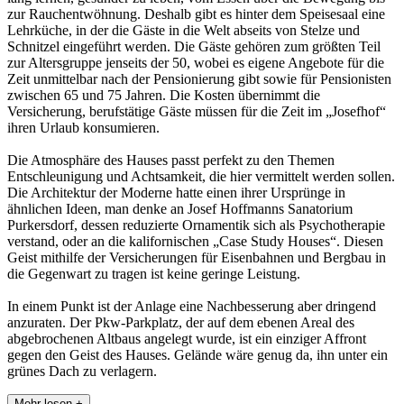
zur Rauchentwöhnung. Deshalb gibt es hinter dem Speisesaal eine
Lehrküche, in der die Gäste in die Welt abseits von Stelze und
Schnitzel eingeführt werden. Die Gäste gehören zum größten Teil
zur Altersgruppe jenseits der 50, wobei es eigene Angebote für die
Zeit unmittelbar nach der Pensionierung gibt sowie für Pensionisten
zwischen 65 und 75 Jahren. Die Kosten übernimmt die
Versicherung, berufstätige Gäste müssen für die Zeit im „Josefhof“
ihren Urlaub konsumieren.
Die Atmosphäre des Hauses passt perfekt zu den Themen
Entschleunigung und Achtsamkeit, die hier vermittelt werden sollen.
Die Architektur der Moderne hatte einen ihrer Ursprünge in
ähnlichen Ideen, man denke an Josef Hoffmanns Sanatorium
Purkersdorf, dessen reduzierte Ornamentik sich als Psychotherapie
verstand, oder an die kalifornischen „Case Study Houses“. Diesen
Geist mithilfe der Versicherungen für Eisenbahnen und Bergbau in
die Gegenwart zu tragen ist keine geringe Leistung.
In einem Punkt ist der Anlage eine Nachbesserung aber dringend
anzuraten. Der Pkw-Parkplatz, der auf dem ebenen Areal des
abgebrochenen Altbaus angelegt wurde, ist ein einziger Affront
gegen den Geist des Hauses. Gelände wäre genug da, ihn unter ein
grünes Dach zu verlagern.
Mehr lesen +