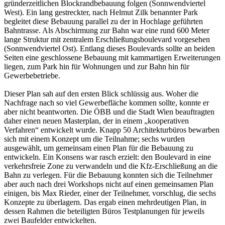
gründerzeitlichen Blockrandbebauung folgen (Sonnwendviertel
West). Ein lang gestreckter, nach Helmut Zilk benannter Park
begleitet diese Bebauung parallel zu der in Hochlage geführten
Bahntrasse. Als Abschirmung zur Bahn war eine rund 600 Meter
lange Struktur mit zentralem Erschließungsboulevard vorgesehen
(Sonnwendviertel Ost). Entlang dieses Boulevards sollte an beiden
Seiten eine geschlossene Bebauung mit kammartigen Erweiterungen
liegen, zum Park hin für Wohnungen und zur Bahn hin für
Gewerbebetriebe.
Dieser Plan sah auf den ersten Blick schlüssig aus. Woher die
Nachfrage nach so viel Gewerbefläche kommen sollte, konnte er
aber nicht beantworten. Die ÖBB und die Stadt Wien beauftragten
daher einen neuen Masterplan, der in einem „kooperativen
Verfahren“ entwickelt wurde. Knapp 50 Architekturbüros bewarben
sich mit einem Konzept um die Teilnahme; sechs wurden
ausgewählt, um gemeinsam einen Plan für die Bebauung zu
entwickeln. Ein Konsens war rasch erzielt: den Boulevard in eine
verkehrsfreie Zone zu verwandeln und die Kfz-Erschließung an die
Bahn zu verlegen. Für die Bebauung konnten sich die Teilnehmer
aber auch nach drei Workshops nicht auf einen gemeinsamen Plan
einigen, bis Max Rieder, einer der Teilnehmer, vorschlug, die sechs
Konzepte zu überlagern. Das ergab einen mehrdeutigen Plan, in
dessen Rahmen die beteiligten Büros Testplanungen für jeweils
zwei Baufelder entwickelten.