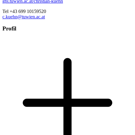
gbl.tuwien.ac.at/christian-kuehn
Tel +43 699 10159520
c.kuehn@tuwien.ac.at
Profil