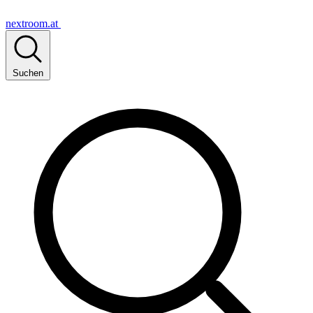
nextroom.at
Suchen