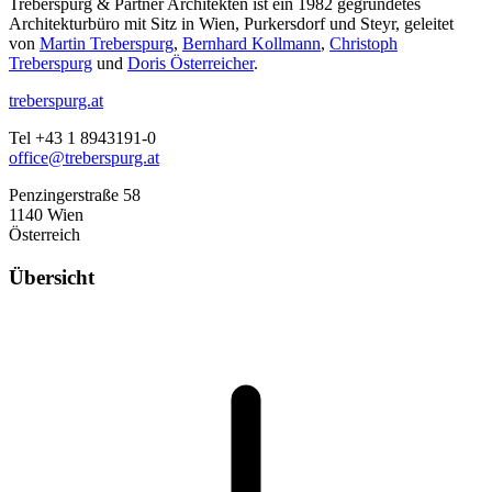
Treberspurg & Partner Architekten ist ein 1982 gegründetes
Architekturbüro mit Sitz in Wien, Purkersdorf und Steyr, geleitet
von
Martin Treberspurg
,
Bernhard Kollmann
,
Christoph
Treberspurg
und
Doris Österreicher
.
treberspurg.at
Tel +43 1 8943191-0
office@treberspurg.at
Penzingerstraße 58
1140 Wien
Österreich
Übersicht