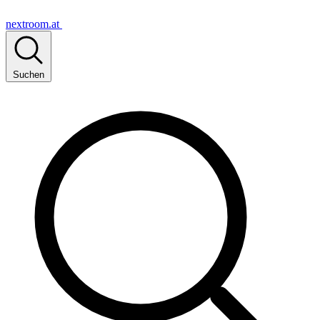
nextroom.at
Suchen