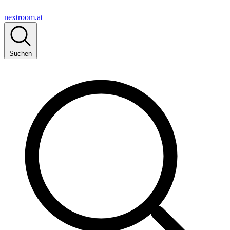
nextroom.at
Suchen