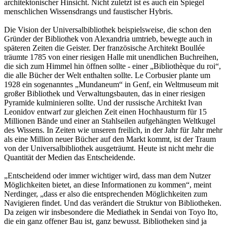
architektonischer Hinsicht. Nicht zuletzt ist es auch ein Spiegel
menschlichen Wissensdrangs und faustischer Hybris.
Die Vision der Universalbibliothek beispielsweise, die schon den
Gründer der Bibliothek von Alexandria umtrieb, bewegte auch in
späteren Zeiten die Geister. Der französische Architekt Boullée
träumte 1785 von einer riesigen Halle mit unendlichen Buchreihen,
die sich zum Himmel hin öffnen sollte - einer „Bibliothèque du roi“,
die alle Bücher der Welt enthalten sollte. Le Corbusier plante um
1928 ein sogenanntes „Mundaneum“ in Genf, ein Weltmuseum mit
großer Bibliothek und Verwaltungsbauten, das in einer riesigen
Pyramide kulminieren sollte. Und der russische Architekt Ivan
Leonidov entwarf zur gleichen Zeit einen Hochhausturm für 15
Millionen Bände und einer an Stahlseilen aufgehängten Weltkugel
des Wissens. In Zeiten wie unseren freilich, in der Jahr für Jahr mehr
als eine Million neuer Bücher auf den Markt kommt, ist der Traum
von der Universalbibliothek ausgeträumt. Heute ist nicht mehr die
Quantität der Medien das Entscheidende.
„Entscheidend oder immer wichtiger wird, dass man dem Nutzer
Möglichkeiten bietet, an diese Informationen zu kommen“, meint
Nerdinger, „dass er also die entsprechenden Möglichkeiten zum
Navigieren findet. Und das verändert die Struktur von Bibliotheken.
Da zeigen wir insbesondere die Mediathek in Sendai von Toyo Ito,
die ein ganz offener Bau ist, ganz bewusst. Bibliotheken sind ja