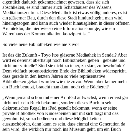
eigentlich dadurch gekennzeichnet gewesen, dass sie sich
abschließen, es sind immer auch Schatzhäuser des Wissens,
Meditationszentren. Diese Mediathek ist etwas völlig anderes, es ist
ein gläserner Bau, durch den diese Stadt hindurchgeht, man wird
hineingezogen und kann auch wieder hinausgleiten in dieser offenen
Architektur, die hier wie so eine Informationslounge, wie ein
Warenhaus der Kommunikation konzipiert ist.“
So viele neue Bibliotheken wie nie zuvor
Ist das die Zukunft - Toyo Itos gläserne Mediathek in Sendai? Aber
wird es dereinst überhaupt noch Bibliotheken geben - gebaute und
nicht nur virtuelle? Sind sie nicht zu teuer, zu starr, zu beschränkt?
Dem vielfach prognostizierten Ende der Bibliotheken widerspricht,
dass gerade in den letzten Jahren so viele repräsentative
Bibliotheken gebaut wurden wie nie zuvor. Wenn aber keiner mehr
ein Buch benutzt, braucht man dann noch eine Bücherei?
„Wenn jemand schon mit einer Art iPad aufwächst, wenn er erst gar
nicht mehr ein Buch bekommt, sondern dieses Buch in sein
elektronisches Regal ins iPad gestellt bekommt, wenn er seine
private Bibliothek von Kindesbeinen auf mit sich trägt und das
gewohnt ist, so zu bedienen und diese Möglichkeiten
auszuschöpfen, dann kann es sein, dass einmal eine Generation da
sein wird, die wirklich nur noch ins Museum geht, um ein Buch