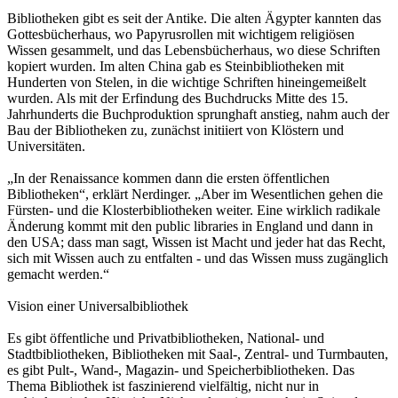
Bibliotheken gibt es seit der Antike. Die alten Ägypter kannten das
Gottesbücherhaus, wo Papyrusrollen mit wichtigem religiösen
Wissen gesammelt, und das Lebensbücherhaus, wo diese Schriften
kopiert wurden. Im alten China gab es Steinbibliotheken mit
Hunderten von Stelen, in die wichtige Schriften hineingemeißelt
wurden. Als mit der Erfindung des Buchdrucks Mitte des 15.
Jahrhunderts die Buchproduktion sprunghaft anstieg, nahm auch der
Bau der Bibliotheken zu, zunächst initiiert von Klöstern und
Universitäten.
„In der Renaissance kommen dann die ersten öffentlichen
Bibliotheken“, erklärt Nerdinger. „Aber im Wesentlichen gehen die
Fürsten- und die Klosterbibliotheken weiter. Eine wirklich radikale
Änderung kommt mit den public libraries in England und dann in
den USA; dass man sagt, Wissen ist Macht und jeder hat das Recht,
sich mit Wissen auch zu entfalten - und das Wissen muss zugänglich
gemacht werden.“
Vision einer Universalbibliothek
Es gibt öffentliche und Privatbibliotheken, National- und
Stadtbibliotheken, Bibliotheken mit Saal-, Zentral- und Turmbauten,
es gibt Pult-, Wand-, Magazin- und Speicherbibliotheken. Das
Thema Bibliothek ist faszinierend vielfältig, nicht nur in