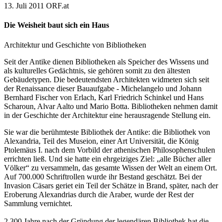
13. Juli 2011
ORF.at
Die Weisheit baut sich ein Haus
Architektur und Geschichte von Bibliotheken
Seit der Antike dienen Bibliotheken als Speicher des Wissens und
als kulturelles Gedächtnis, sie gehören somit zu den ältesten
Gebäudetypen. Die bedeutendsten Architekten widmeten sich seit
der Renaissance dieser Bauaufgabe - Michelangelo und Johann
Bernhard Fischer von Erlach, Karl Friedrich Schinkel und Hans
Scharoun, Alvar Aalto und Mario Botta. Bibliotheken nehmen damit
in der Geschichte der Architektur eine herausragende Stellung ein.
Sie war die berühmteste Bibliothek der Antike: die Bibliothek von
Alexandria, Teil des Museion, einer Art Universität, die König
Ptolemäus I. nach dem Vorbild der athenischen Philosophenschulen
errichten ließ. Und sie hatte ein ehrgeiziges Ziel: „alle Bücher aller
Völker“ zu versammeln, das gesamte Wissen der Welt an einem Ort.
Auf 700.000 Schriftrollen wurde ihr Bestand geschätzt. Bei der
Invasion Cäsars geriet ein Teil der Schätze in Brand, später, nach der
Eroberung Alexandrias durch die Araber, wurde der Rest der
Sammlung vernichtet.
2.300 Jahre nach der Gründung der legendären Bibliothek hat die