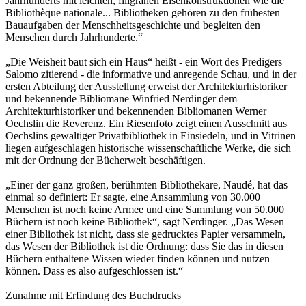
Jahrhunderts mit leichten, filigranen Eisenkonstruktionen wie die
Bibliothèque nationale... Bibliotheken gehören zu den frühesten
Bauaufgaben der Menschheitsgeschichte und begleiten den
Menschen durch Jahrhunderte.“
„Die Weisheit baut sich ein Haus“ heißt - ein Wort des Predigers
Salomo zitierend - die informative und anregende Schau, und in der
ersten Abteilung der Ausstellung erweist der Architekturhistoriker
und bekennende Bibliomane Winfried Nerdinger dem
Architekturhistoriker und bekennenden Bibliomanen Werner
Oechslin die Reverenz. Ein Riesenfoto zeigt einen Ausschnitt aus
Oechslins gewaltiger Privatbibliothek in Einsiedeln, und in Vitrinen
liegen aufgeschlagen historische wissenschaftliche Werke, die sich
mit der Ordnung der Bücherwelt beschäftigen.
„Einer der ganz großen, berühmten Bibliothekare, Naudé, hat das
einmal so definiert: Er sagte, eine Ansammlung von 30.000
Menschen ist noch keine Armee und eine Sammlung von 50.000
Büchern ist noch keine Bibliothek“, sagt Nerdinger. „Das Wesen
einer Bibliothek ist nicht, dass sie gedrucktes Papier versammeln,
das Wesen der Bibliothek ist die Ordnung: dass Sie das in diesen
Büchern enthaltene Wissen wieder finden können und nutzen
können. Dass es also aufgeschlossen ist.“
Zunahme mit Erfindung des Buchdrucks