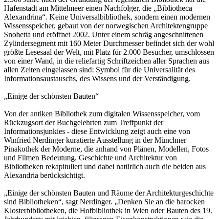
Hafenstadt am Mittelmeer einen Nachfolger, die „Bibliotheca
Alexandrina“. Keine Universalbibliothek, sondern einen modernen
Wissensspeicher, gebaut von der norwegischen Architektengruppe
Snohetta und eröffnet 2002. Unter einem schräg angeschnittenen
Zylindersegment mit 160 Meter Durchmesser befindet sich der wohl
größte Lesesaal der Welt, mit Platz für 2.000 Besucher, umschlossen
von einer Wand, in die reliefartig Schriftzeichen aller Sprachen aus
allen Zeiten eingelassen sind: Symbol für die Universalität des
Informationsaustauschs, des Wissens und der Verständigung.
„Einige der schönsten Bauten“
Von der antiken Bibliothek zum digitalen Wissensspeicher, vom
Rückzugsort der Buchgelehrten zum Treffpunkt der
Informationsjunkies - diese Entwicklung zeigt auch eine von
Winfried Nerdinger kuratierte Ausstellung in der Münchner
Pinakothek der Moderne, die anhand von Plänen, Modellen, Fotos
und Filmen Bedeutung, Geschichte und Architektur von
Bibliotheken rekapituliert und dabei natürlich auch die beiden aus
Alexandria berücksichtigt.
„Einige der schönsten Bauten und Räume der Architekturgeschichte
sind Bibliotheken“, sagt Nerdinger. „Denken Sie an die barocken
Klosterbibliotheken, die Hofbibliothek in Wien oder Bauten des 19.