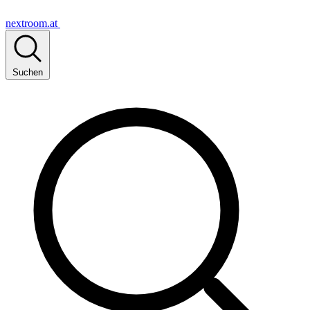
nextroom.at
Suchen