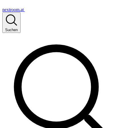
nextroom.at
Suchen