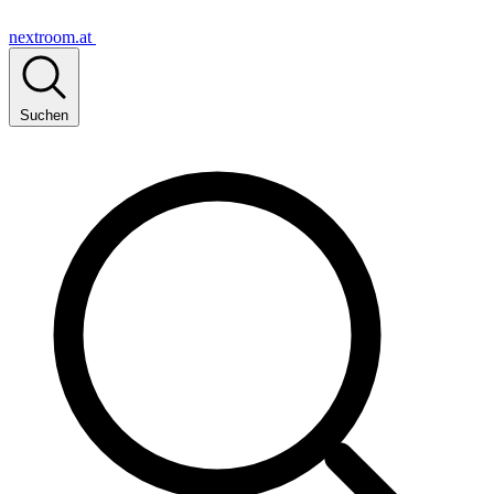
nextroom.at
Suchen