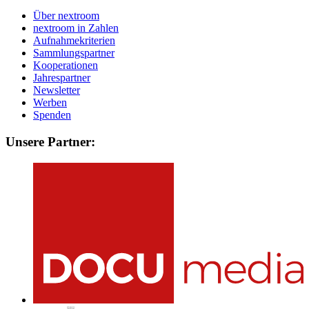
Über nextroom
nextroom in Zahlen
Aufnahmekriterien
Sammlungspartner
Kooperationen
Jahrespartner
Newsletter
Werben
Spenden
Unsere Partner: