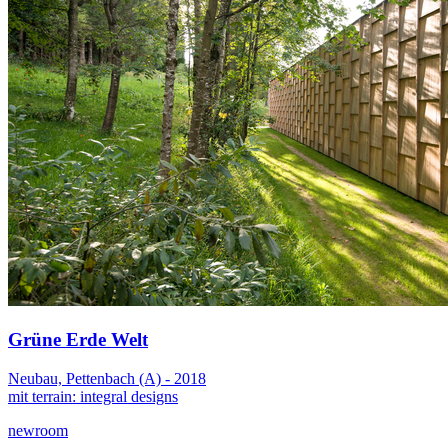
Grüne Erde Welt
Neubau, Pettenbach (A) - 2018
mit terrain: integral designs
newroom