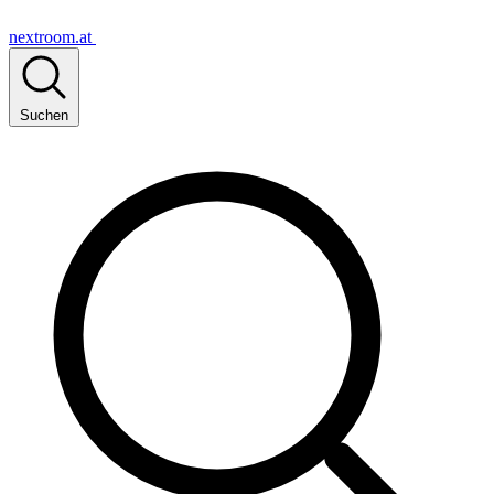
nextroom.at
Suchen