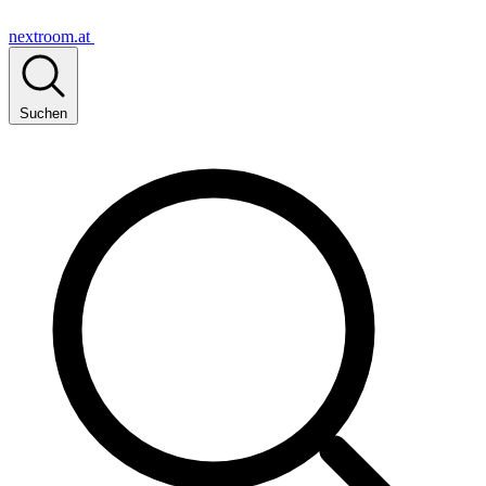
nextroom.at
Suchen