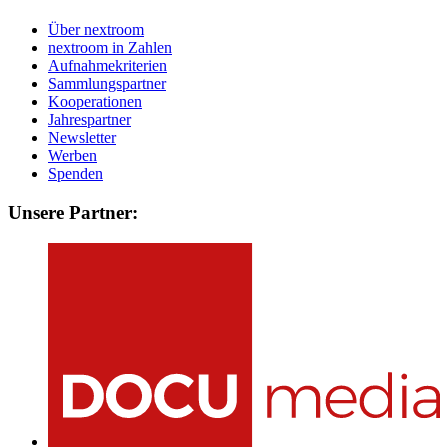
Über nextroom
nextroom in Zahlen
Aufnahmekriterien
Sammlungspartner
Kooperationen
Jahrespartner
Newsletter
Werben
Spenden
Unsere Partner: