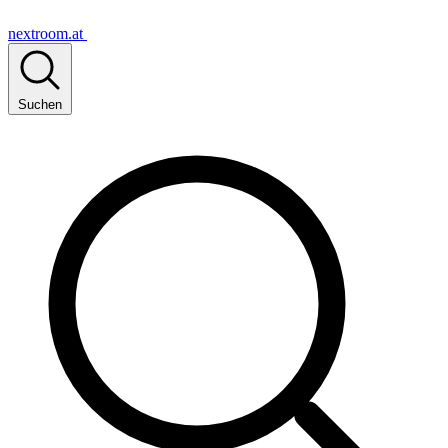
nextroom.at
Suchen