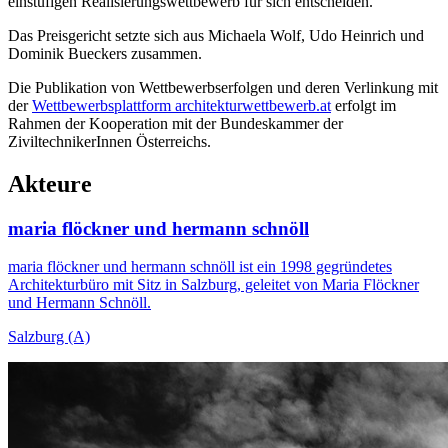
einstufigen Realisierungswettbewerb für sich entscheiden.
Das Preisgericht setzte sich aus Michaela Wolf, Udo Heinrich und
Dominik Bueckers zusammen.
Die Publikation von Wettbewerbserfolgen und deren Verlinkung mit
der
Wettbewerbsplattform architekturwettbewerb.at
erfolgt im
Rahmen der Kooperation mit der Bundeskammer der
ZiviltechnikerInnen Österreichs.
Akteure
maria flöckner und hermann schnöll
maria flöckner und hermann schnöll ist ein 1998 gegründetes
Architekturbüro mit Sitz in Salzburg, geleitet von Maria Flöckner
und Hermann Schnöll.
Salzburg (A)