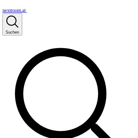
nextroom.at
Suchen