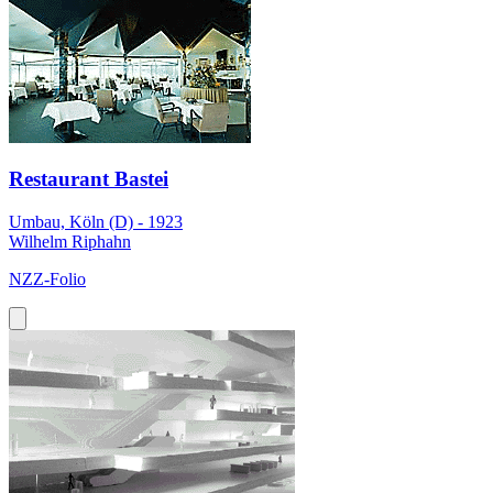
Restaurant Bastei
Umbau, Köln (D) - 1923
Wilhelm Riphahn
NZZ-Folio