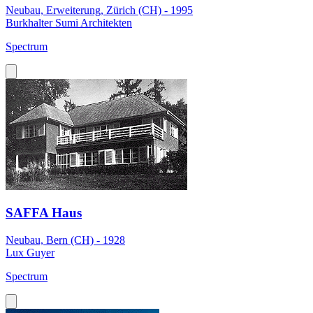
Neubau, Erweiterung, Zürich (CH) - 1995
Burkhalter Sumi Architekten
Spectrum
SAFFA Haus
Neubau, Bern (CH) - 1928
Lux Guyer
Spectrum