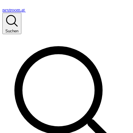
nextroom.at
Suchen