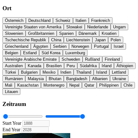
Ort
Österreich
Deutschland
Schweiz
Italien
Frankreich
Vereinigte Staaten von Amerika
Slowakei
Niederlande
Ungarn
Slowenien
Großbritannien
Spanien
Dänemark
Kroatien
Tschechische Republik
China
Liechtenstein
Japan
Polen
Griechenland
Ägypten
Serbien
Norwegen
Portugal
Israel
Belgien
Estland
Süd Korea
Luxemburg
Vereinigte Arabische Emirate
Schweden
Rußland
Finnland
Australien
Kanada
Brasilien
Peru
Südafrika
Irland
Äthiopien
Türkei
Bulgarien
Mexiko
Indien
Thailand
Island
Lettland
Rumänien
Malaysia
Bhutan
Bangladesh
Albanien
Ukraine
Mali
Kasachstan
Montenegro
Nepal
Qatar
Philippinen
Chile
Litauen
Zeitraum
Start Year
End Year