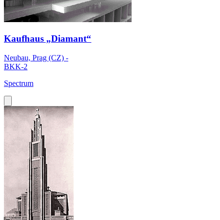
Kaufhaus „Diamant“
Neubau, Prag (CZ) -
BKK-2
Spectrum