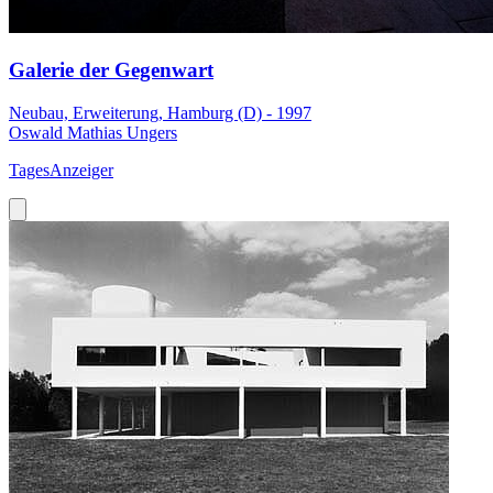
Galerie der Gegenwart
Neubau, Erweiterung, Hamburg (D) - 1997
Oswald Mathias Ungers
TagesAnzeiger