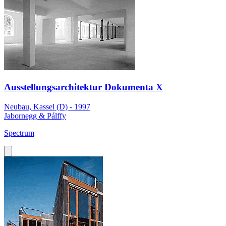
Ausstellungsarchitektur Dokumenta X
Neubau, Kassel (D) - 1997
Jabornegg & Pálffy
Spectrum