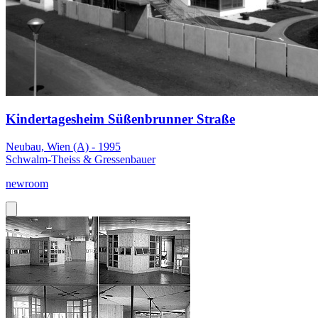
Kindertagesheim Süßenbrunner Straße
Neubau, Wien (A) - 1995
Schwalm-Theiss & Gressenbauer
newroom