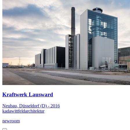
Kraftwerk Lausward
Neubau, Düsseldorf (D) - 2016
kadawittfeldarchitektur
newroom