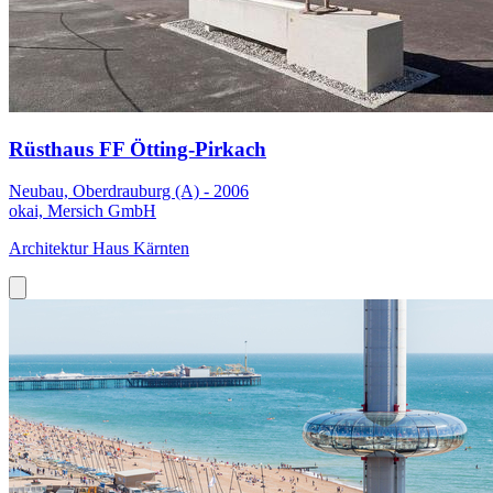
Rüsthaus FF Ötting-Pirkach
Neubau, Oberdrauburg (A) - 2006
okai, Mersich GmbH
Architektur Haus Kärnten