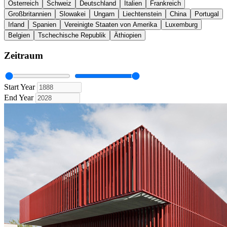
Österreich
Schweiz
Deutschland
Italien
Frankreich
Großbritannien
Slowakei
Ungarn
Liechtenstein
China
Portugal
Irland
Spanien
Vereinigte Staaten von Amerika
Luxemburg
Belgien
Tschechische Republik
Äthiopien
Zeitraum
Start Year
End Year