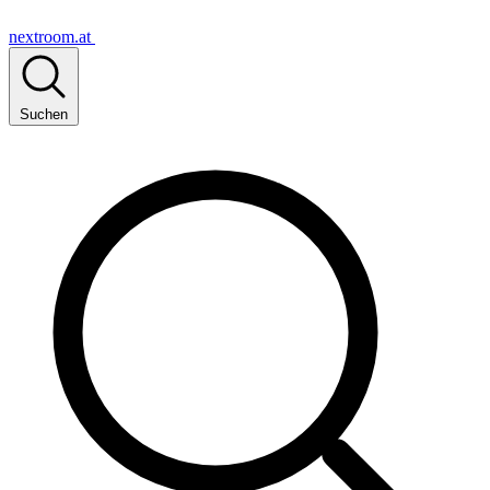
nextroom.at
Suchen