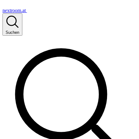
nextroom.at
Suchen