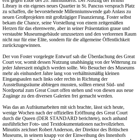
erst gegen Ende des 20. Jahrhunderts. Der Auszug der British
Library in ein eigenes neues Quartier in St. Pancras versprach Platz
zu schaffen, die bevorstehende Millenniumswende gab Anlass zu
neuen Großprojekten mit großzügiger Finanzierung. Foster selbst
bekam die Chance, seine Vorstellung von einem zeitgemäßen
Herzen für das ehrenwerte, aber in seiner Präsentation graue und
verstaubte Museumsgebäude umzusetzen und den verlorenen Raum
nicht nur für eine Elite, sondern für die allgemeine Öffentlichkeit
zurückzugewinnen.
Der von Foster vorgelegte Entwurf sah die Überdachung des Great
Court vor, womit dessen Nutzung unabhängig von der Witterung zu
jeder Jahreszeit möglich werden sollte. Wo Besucher des Museums
mehr als einhundert Jahre lang von verhältnismäßig kleinen
Eingangsaulen nach links oder rechts in Richtung der
Ausstellungsräume abbiegen mussten, sollten erneut Süd- und
Nordportal zum Great Court offen stehen und von diesen aus neue
Zugänge zu den diversen Galerien frei gemacht werden.
Was das an Aufräumarbeiten mit sich brachte, lässt sich heute,
wenige Wochen nach der offiziellen Eröffnung des Great Court
durch die Queen (DER STANDARD berichtete), noch anhand
ausführlicher Foto- und Textdokumentationen nachvollziehen.
Minutiös zeichnet Robert Anderson, der Direktor des Britischen
Museums, in seinem knapp vor der Einweihung des Innenhofs