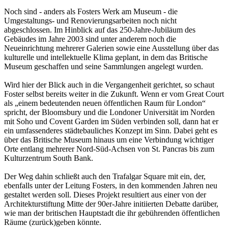
Noch sind - anders als Fosters Werk am Museum - die
Umgestaltungs- und Renovierungsarbeiten noch nicht
abgeschlossen. Im Hinblick auf das 250-Jahre-Jubiläum des
Gebäudes im Jahre 2003 sind unter anderem noch die
Neueinrichtung mehrerer Galerien sowie eine Ausstellung über das
kulturelle und intellektuelle Klima geplant, in dem das Britische
Museum geschaffen und seine Sammlungen angelegt wurden.
Wird hier der Blick auch in die Vergangenheit gerichtet, so schaut
Foster selbst bereits weiter in die Zukunft. Wenn er vom Great Court
als „einem bedeutenden neuen öffentlichen Raum für London“
spricht, der Bloomsbury und die Londoner Universität im Norden
mit Soho und Covent Garden im Süden verbinden soll, dann hat er
ein umfassenderes städtebauliches Konzept im Sinn. Dabei geht es
über das Britische Museum hinaus um eine Verbindung wichtiger
Orte entlang mehrerer Nord-Süd-Achsen von St. Pancras bis zum
Kulturzentrum South Bank.
Der Weg dahin schließt auch den Trafalgar Square mit ein, der,
ebenfalls unter der Leitung Fosters, in den kommenden Jahren neu
gestaltet werden soll. Dieses Projekt resultiert aus einer von der
Architekturstiftung Mitte der 90er-Jahre initiierten Debatte darüber,
wie man der britischen Hauptstadt die ihr gebührenden öffentlichen
Räume (zurück)geben könnte.