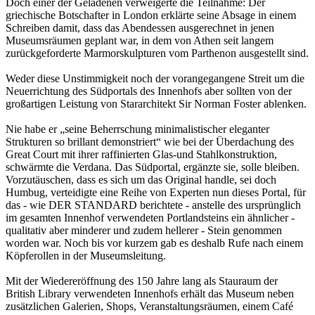
Doch einer der Geladenen verweigerte die Teilnahme: Der
griechische Botschafter in London erklärte seine Absage in einem
Schreiben damit, dass das Abendessen ausgerechnet in jenen
Museumsräumen geplant war, in dem von Athen seit langem
zurückgeforderte Marmorskulpturen vom Parthenon ausgestellt sind.
Weder diese Unstimmigkeit noch der vorangegangene Streit um die
Neuerrichtung des Südportals des Innenhofs aber sollten von der
großartigen Leistung von Stararchitekt Sir Norman Foster ablenken.
Nie habe er „seine Beherrschung minimalistischer eleganter
Strukturen so brillant demonstriert“ wie bei der Überdachung des
Great Court mit ihrer raffinierten Glas-und Stahlkonstruktion,
schwärmte die Verdana. Das Südportal, ergänzte sie, solle bleiben.
Vorzutäuschen, dass es sich um das Original handle, sei doch
Humbug, verteidigte eine Reihe von Experten nun dieses Portal, für
das - wie DER STANDARD berichtete - anstelle des ursprünglich
im gesamten Innenhof verwendeten Portlandsteins ein ähnlicher -
qualitativ aber minderer und zudem hellerer - Stein genommen
worden war. Noch bis vor kurzem gab es deshalb Rufe nach einem
Köpferollen in der Museumsleitung.
Mit der Wiedereröffnung des 150 Jahre lang als Stauraum der
British Library verwendeten Innenhofs erhält das Museum neben
zusätzlichen Galerien, Shops, Veranstaltungsräumen, einem Café