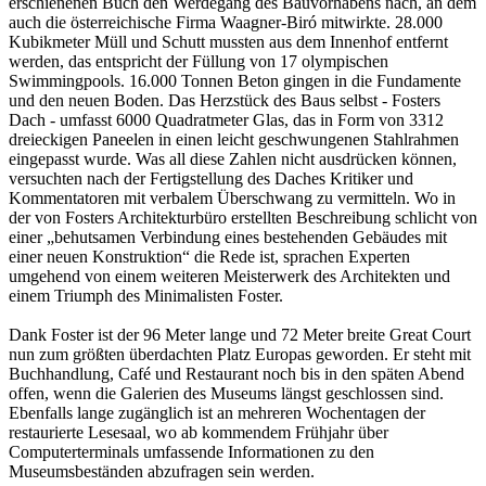
erschienenen Buch den Werdegang des Bauvorhabens nach, an dem
auch die österreichische Firma Waagner-Biró mitwirkte. 28.000
Kubikmeter Müll und Schutt mussten aus dem Innenhof entfernt
werden, das entspricht der Füllung von 17 olympischen
Swimmingpools. 16.000 Tonnen Beton gingen in die Fundamente
und den neuen Boden. Das Herzstück des Baus selbst - Fosters
Dach - umfasst 6000 Quadratmeter Glas, das in Form von 3312
dreieckigen Paneelen in einen leicht geschwungenen Stahlrahmen
eingepasst wurde. Was all diese Zahlen nicht ausdrücken können,
versuchten nach der Fertigstellung des Daches Kritiker und
Kommentatoren mit verbalem Überschwang zu vermitteln. Wo in
der von Fosters Architekturbüro erstellten Beschreibung schlicht von
einer „behutsamen Verbindung eines bestehenden Gebäudes mit
einer neuen Konstruktion“ die Rede ist, sprachen Experten
umgehend von einem weiteren Meisterwerk des Architekten und
einem Triumph des Minimalisten Foster.
Dank Foster ist der 96 Meter lange und 72 Meter breite Great Court
nun zum größten überdachten Platz Europas geworden. Er steht mit
Buchhandlung, Café und Restaurant noch bis in den späten Abend
offen, wenn die Galerien des Museums längst geschlossen sind.
Ebenfalls lange zugänglich ist an mehreren Wochentagen der
restaurierte Lesesaal, wo ab kommendem Frühjahr über
Computerterminals umfassende Informationen zu den
Museumsbeständen abzufragen sein werden.