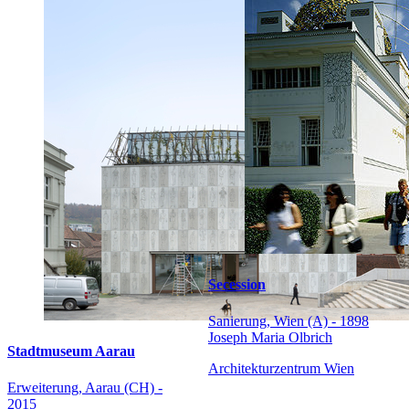
Secession
Sanierung, Wien (A) - 1898
Joseph Maria Olbrich
Stadtmuseum Aarau
Architekturzentrum Wien
Erweiterung, Aarau (CH) -
2015