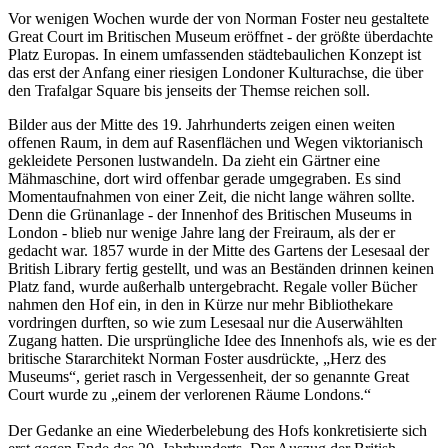
Vor wenigen Wochen wurde der von Norman Foster neu gestaltete
Great Court im Britischen Museum eröffnet - der größte überdachte
Platz Europas. In einem umfassenden städtebaulichen Konzept ist
das erst der Anfang einer riesigen Londoner Kulturachse, die über
den Trafalgar Square bis jenseits der Themse reichen soll.
Bilder aus der Mitte des 19. Jahrhunderts zeigen einen weiten
offenen Raum, in dem auf Rasenflächen und Wegen viktorianisch
gekleidete Personen lustwandeln. Da zieht ein Gärtner eine
Mähmaschine, dort wird offenbar gerade umgegraben. Es sind
Momentaufnahmen von einer Zeit, die nicht lange währen sollte.
Denn die Grünanlage - der Innenhof des Britischen Museums in
London - blieb nur wenige Jahre lang der Freiraum, als der er
gedacht war. 1857 wurde in der Mitte des Gartens der Lesesaal der
British Library fertig gestellt, und was an Beständen drinnen keinen
Platz fand, wurde außerhalb untergebracht. Regale voller Bücher
nahmen den Hof ein, in den in Kürze nur mehr Bibliothekare
vordringen durften, so wie zum Lesesaal nur die Auserwählten
Zugang hatten. Die ursprüngliche Idee des Innenhofs als, wie es der
britische Stararchitekt Norman Foster ausdrückte, „Herz des
Museums“, geriet rasch in Vergessenheit, der so genannte Great
Court wurde zu „einem der verlorenen Räume Londons.“
Der Gedanke an eine Wiederbelebung des Hofs konkretisierte sich