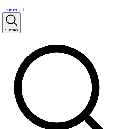
nextroom.at
Suchen