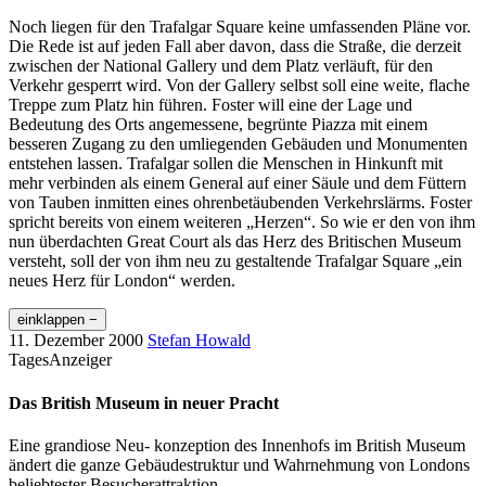
Noch liegen für den Trafalgar Square keine umfassenden Pläne vor.
Die Rede ist auf jeden Fall aber davon, dass die Straße, die derzeit
zwischen der National Gallery und dem Platz verläuft, für den
Verkehr gesperrt wird. Von der Gallery selbst soll eine weite, flache
Treppe zum Platz hin führen. Foster will eine der Lage und
Bedeutung des Orts angemessene, begrünte Piazza mit einem
besseren Zugang zu den umliegenden Gebäuden und Monumenten
entstehen lassen. Trafalgar sollen die Menschen in Hinkunft mit
mehr verbinden als einem General auf einer Säule und dem Füttern
von Tauben inmitten eines ohrenbetäubenden Verkehrslärms. Foster
spricht bereits von einem weiteren „Herzen“. So wie er den von ihm
nun überdachten Great Court als das Herz des Britischen Museum
versteht, soll der von ihm neu zu gestaltende Trafalgar Square „ein
neues Herz für London“ werden.
einklappen −
11. Dezember 2000
Stefan Howald
TagesAnzeiger
Das British Museum in neuer Pracht
Eine grandiose Neu- konzeption des Innenhofs im British Museum
ändert die ganze Gebäudestruktur und Wahrnehmung von Londons
beliebtester Besucherattraktion.