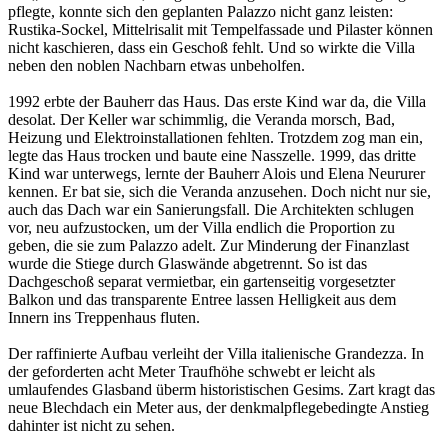
pflegte, konnte sich den geplanten Palazzo nicht ganz leisten:
Rustika-Sockel, Mittelrisalit mit Tempelfassade und Pilaster können
nicht kaschieren, dass ein Geschoß fehlt. Und so wirkte die Villa
neben den noblen Nachbarn etwas unbeholfen.
1992 erbte der Bauherr das Haus. Das erste Kind war da, die Villa
desolat. Der Keller war schimmlig, die Veranda morsch, Bad,
Heizung und Elektroinstallationen fehlten. Trotzdem zog man ein,
legte das Haus trocken und baute eine Nasszelle. 1999, das dritte
Kind war unterwegs, lernte der Bauherr Alois und Elena Neururer
kennen. Er bat sie, sich die Veranda anzusehen. Doch nicht nur sie,
auch das Dach war ein Sanierungsfall. Die Architekten schlugen
vor, neu aufzustocken, um der Villa endlich die Proportion zu
geben, die sie zum Palazzo adelt. Zur Minderung der Finanzlast
wurde die Stiege durch Glaswände abgetrennt. So ist das
Dachgeschoß separat vermietbar, ein gartenseitig vorgesetzter
Balkon und das transparente Entree lassen Helligkeit aus dem
Innern ins Treppenhaus fluten.
Der raffinierte Aufbau verleiht der Villa italienische Grandezza. In
der geforderten acht Meter Traufhöhe schwebt er leicht als
umlaufendes Glasband überm historistischen Gesims. Zart kragt das
neue Blechdach ein Meter aus, der denkmalpflegebedingte Anstieg
dahinter ist nicht zu sehen.