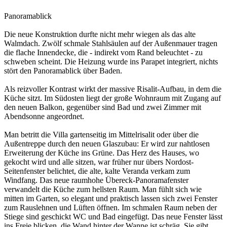
Panoramablick
Die neue Konstruktion durfte nicht mehr wiegen als das alte
Walmdach. Zwölf schmale Stahlsäulen auf der Außenmauer tragen
die flache Innendecke, die - indirekt vom Rand beleuchtet - zu
schweben scheint. Die Heizung wurde ins Parapet integriert, nichts
stört den Panoramablick über Baden.
Als reizvoller Kontrast wirkt der massive Risalit-Aufbau, in dem die
Küche sitzt. Im Südosten liegt der große Wohnraum mit Zugang auf
den neuen Balkon, gegenüber sind Bad und zwei Zimmer mit
Abendsonne angeordnet.
Man betritt die Villa gartenseitig im Mittelrisalit oder über die
Außentreppe durch den neuen Glaszubau: Er wird zur nahtlosen
Erweiterung der Küche ins Grüne. Das Herz des Hauses, wo
gekocht wird und alle sitzen, war früher nur übers Nordost-
Seitenfenster belichtet, die alte, kalte Veranda verkam zum
Windfang. Das neue raumhohe Übereck-Panoramafenster
verwandelt die Küche zum hellsten Raum. Man fühlt sich wie
mitten im Garten, so elegant und praktisch lassen sich zwei Fenster
zum Rauslehnen und Lüften öffnen. Im schmalen Raum neben der
Stiege sind geschickt WC und Bad eingefügt. Das neue Fenster lässt
ins Freie blicken, die Wand hinter der Wanne ist schräg. Sie gibt