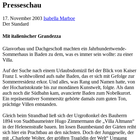
Presseschau
17. November 2003
Isabella Marboe
Der Standard
Mit italienischer Grandezza
Glasvorbau und Dachgeschoß machten ein Jahrhundertwende-
Sommerhaus in Baden zu dem, was es immer sein wollte: zu einer
Villa.
Auf der Suche nach einem Urlaubsdomizil fiel der Blick von Kaiser
Franz I. wohlwollend aufs nahe Baden, das er sich mit Gefolge zur
Sommerresidenz erkor. Und alles, was Rang und Namen hatte, von
der Hocharistokratie bis zur mondänen Kunstwelt, folgte. Als dann
auch noch die Südbahn kam, avancierte Baden zum Nobelkurort.
Ein repräsentativer Sommersitz gehörte damals zum guten Ton,
prächtige Villen entstanden.
Gleich beim Strandbad ließ sich der Urgroßonkel des Bauherrn
1894 von Stadtbaumeister Hugo Zimmermann die „Villa Altmann“
in der Helenenstraße bauen. Im losen Baumbestand der Gärten reiht
sich hier ein Prachtbau an den nächsten. Doch der Junggeselle, der
mit „Charlotte Wolter, der größten Tragödin der Welt“ Umgang