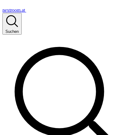
nextroom.at
Suchen