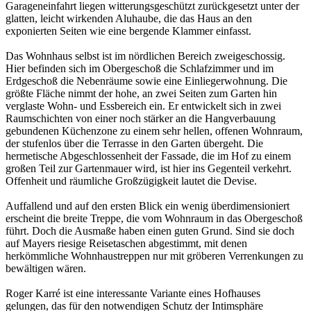
Garageneinfahrt liegen witterungsgeschützt zurückgesetzt unter der
glatten, leicht wirkenden Aluhaube, die das Haus an den
exponierten Seiten wie eine bergende Klammer einfasst.
Das Wohnhaus selbst ist im nördlichen Bereich zweigeschossig.
Hier befinden sich im Obergeschoß die Schlafzimmer und im
Erdgeschoß die Nebenräume sowie eine Einliegerwohnung. Die
größte Fläche nimmt der hohe, an zwei Seiten zum Garten hin
verglaste Wohn- und Essbereich ein. Er entwickelt sich in zwei
Raumschichten von einer noch stärker an die Hangverbauung
gebundenen Küchenzone zu einem sehr hellen, offenen Wohnraum,
der stufenlos über die Terrasse in den Garten übergeht. Die
hermetische Abgeschlossenheit der Fassade, die im Hof zu einem
großen Teil zur Gartenmauer wird, ist hier ins Gegenteil verkehrt.
Offenheit und räumliche Großzügigkeit lautet die Devise.
Auffallend und auf den ersten Blick ein wenig überdimensioniert
erscheint die breite Treppe, die vom Wohnraum in das Obergeschoß
führt. Doch die Ausmaße haben einen guten Grund. Sind sie doch
auf Mayers riesige Reisetaschen abgestimmt, mit denen
herkömmliche Wohnhaustreppen nur mit gröberen Verrenkungen zu
bewältigen wären.
Roger Karré ist eine interessante Variante eines Hofhauses
gelungen, das für den notwendigen Schutz der Intimsphäre