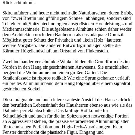
Rücksicht nimmt.
Skirennfahrer sind heute nicht mehr die Naturburschen, deren Erfolg
von "zwei Brettln und g"führigem Schnee" abhängen, sondern sind
Teil einer mit Spitzentechnologien ausgerüsteten Hochleistungs- und
Medienmaschinerie. Die aufgeblasene Almhütte schien daher weder
dem Architekten noch dem Bauherren als das adäquate Domizil.
Möglichst guter Schutz der Privatheit und „kein Holz“ lauteten
weitere Vorgaben. Die anderen Entwurfsgrundlagen stellte die
Kärntner Hügellandschaft am Ortsrand von Finkenstein.
Zwei ineinander verschränkte Winkel bilden die Grundform des im
Norden in den Hang eingeschnittenen Anwesens. Sie umschließen
bergend die Wohnraume und einen großen Garten. Die
Straßenfassade ist rigoros radikal: Wie eine Sprungschanze verläuft
ein breites Aluminiumband dem Hang folgend über einem signalrot
gestrichenen Sockel.
Diese prägnante und auch interessanteste Ansicht des Hauses drückt
den beruflichen Lebensinhalt des Hausherren ebenso aus wie sie das
Dahinter perfekt abschottet. Das kräftige Rot könnte für
Schnelligkeit und auch für die im Spitzensport notwendige Portion
an Aggressivität stehen, die präzise verarbeiteten Aluminiumplatten
für technischen Perfektion und High-Tech-Ausrüstungen. Kein
Fenster durchbricht die plastische Figur. Eingang und