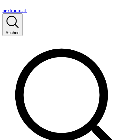
nextroom.at
Suchen