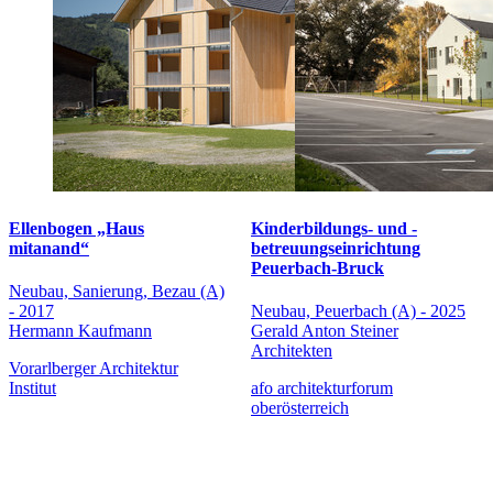
Ellenbogen „Haus
Kinderbildungs- und -
mitanand“
betreuungseinrichtung
Peuerbach-Bruck
Neubau, Sanierung, Bezau (A)
- 2017
Neubau, Peuerbach (A) - 2025
Hermann Kaufmann
Gerald Anton Steiner
Architekten
Vorarlberger Architektur
Institut
afo architekturforum
oberösterreich