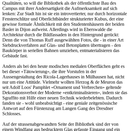
Qualitäten, so will die Bibliothek als der öffentlichste Bau des
Campus mit ihrer Andersartigkeit die Aufmerksamkeit auf sich
lenken: Zur Stadt hin ist sie ein introvertierter, nur durch horizontale
Fensterschlitze und Oberlichtbänder strukturierter Kubus, der eine
gewisse formale Ähnlichkeit mit den Studentenhäusern der beiden
Basler in Dijon aufweist. Allerdings wird in Eberswalde die
Architektur durch die Bildfassaden in den Hintergrund gerückt:
Denn die von Thomas Ruff ausgewählten Fotos, die - in einer Art
Siebdruckverfahren auf Glas- und Betonplatten übertragen - den
Baukörper in seriellen Bahnen umziehen, entmaterialisieren das
Gebäude fast.
Anders als bei den heute modischen medialen Oberflächen geht es
bei dieser «Tätowierung», die ihre Vorstufen in der
Aussengestaltung des Ricola-Lagerhauses in Mülhausen hat, nicht
nur um eine Attitüde. Vielmehr wollten Herzog & de Meuron das
seit Adolf Loos' Pamphlet «Ornament und Verbrechen» geltende
Dekorationsverbot der Moderne «entkriminalisieren», indem sie das
Sgraffito mit Hilfe einer neuen Technik wiederbelebten. Dadurch
fanden sie - wohl unbeabsichtigt - eine geniale zeitgenössische
Antwort auf den Fürstenzug am Langen Gang des Dresdner
Schlosses.
Auf der strassenabgewandten Seite der Bibliothek sind der von
einem Windfang aus bedrucktem Glas gefasste Eingang und ein