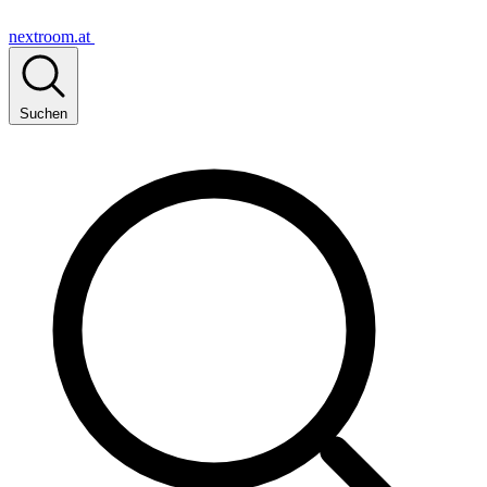
nextroom.at
Suchen