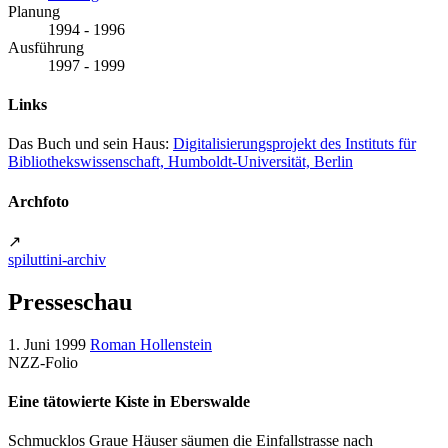
Planung
1994 - 1996
Ausführung
1997 - 1999
Links
Das Buch und sein Haus:
Digitalisierungsprojekt des Instituts für
Bibliothekswissenschaft, Humboldt-Universität, Berlin
Archfoto
↗
spiluttini-archiv
Presseschau
1. Juni 1999
Roman Hollenstein
NZZ-Folio
Eine tätowierte Kiste in Eberswalde
Schmucklos Graue Häuser säumen die Einfallstrasse nach