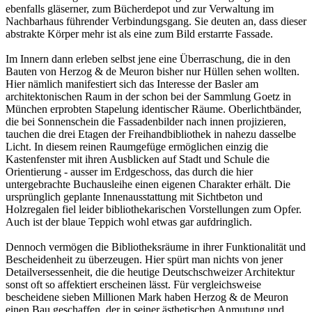
ebenfalls gläserner, zum Bücherdepot und zur Verwaltung im
Nachbarhaus führender Verbindungsgang. Sie deuten an, dass dieser
abstrakte Körper mehr ist als eine zum Bild erstarrte Fassade.
Im Innern dann erleben selbst jene eine Überraschung, die in den
Bauten von Herzog & de Meuron bisher nur Hüllen sehen wollten.
Hier nämlich manifestiert sich das Interesse der Basler am
architektonischen Raum in der schon bei der Sammlung Goetz in
München erprobten Stapelung identischer Räume. Oberlichtbänder,
die bei Sonnenschein die Fassadenbilder nach innen projizieren,
tauchen die drei Etagen der Freihandbibliothek in nahezu dasselbe
Licht. In diesem reinen Raumgefüge ermöglichen einzig die
Kastenfenster mit ihren Ausblicken auf Stadt und Schule die
Orientierung - ausser im Erdgeschoss, das durch die hier
untergebrachte Buchausleihe einen eigenen Charakter erhält. Die
ursprünglich geplante Innenausstattung mit Sichtbeton und
Holzregalen fiel leider bibliothekarischen Vorstellungen zum Opfer.
Auch ist der blaue Teppich wohl etwas gar aufdringlich.
Dennoch vermögen die Bibliotheksräume in ihrer Funktionalität und
Bescheidenheit zu überzeugen. Hier spürt man nichts von jener
Detailversessenheit, die die heutige Deutschschweizer Architektur
sonst oft so affektiert erscheinen lässt. Für vergleichsweise
bescheidene sieben Millionen Mark haben Herzog & de Meuron
einen Bau geschaffen, der in seiner ästhetischen Anmutung und