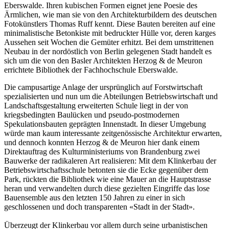
Eberswalde. Ihren kubischen Formen eignet jene Poesie des
Ärmlichen, wie man sie von den Architekturbildern des deutschen
Fotokünstlers Thomas Ruff kennt. Diese Bauten bereiten auf eine
minimalistische Betonkiste mit bedruckter Hülle vor, deren karges
Aussehen seit Wochen die Gemüter erhitzt. Bei dem umstrittenen
Neubau in der nordöstlich von Berlin gelegenen Stadt handelt es
sich um die von den Basler Architekten Herzog & de Meuron
errichtete Bibliothek der Fachhochschule Eberswalde.
Die campusartige Anlage der ursprünglich auf Forstwirtschaft
spezialisierten und nun um die Abteilungen Betriebswirtschaft und
Landschaftsgestaltung erweiterten Schule liegt in der von
kriegsbedingten Baulücken und pseudo-postmodernen
Spekulationsbauten geprägten Innenstadt. In dieser Umgebung
würde man kaum interessante zeitgenössische Architektur erwarten,
und dennoch konnten Herzog & de Meuron hier dank einem
Direktauftrag des Kulturministeriums von Brandenburg zwei
Bauwerke der radikaleren Art realisieren: Mit dem Klinkerbau der
Betriebswirtschaftsschule betonten sie die Ecke gegenüber dem
Park, rückten die Bibliothek wie eine Mauer an die Hauptstrasse
heran und verwandelten durch diese gezielten Eingriffe das lose
Bauensemble aus den letzten 150 Jahren zu einer in sich
geschlossenen und doch transparenten «Stadt in der Stadt».
Überzeugt der Klinkerbau vor allem durch seine urbanistischen