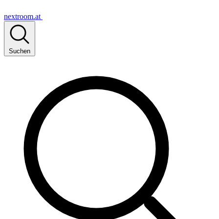
nextroom.at
Suchen