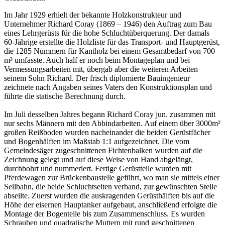
Im Jahr 1929 erhielt der bekannte Holzkonstrukteur und
Unternehmer Richard Coray (1869 – 1946) den Auftrag zum Bau
eines Lehrgerüsts für die hohe Schluchtüberquerung. Der damals
60-Jährige erstellte die Holzliste für das Transport- und Hauptgerüst,
die 1285 Nummern für Kantholz bei einem Gesamtbedarf von 700
m³ umfasste. Auch half er noch beim Montageplan und bei
Vermessungsarbeiten mit, übergab aber die weiteren Arbeiten
seinem Sohn Richard. Der frisch diplomierte Bauingenieur
zeichnete nach Angaben seines Vaters den Konstruktionsplan und
führte die statische Berechnung durch.
Im Juli desselben Jahres begann Richard Coray jun. zusammen mit
nur sechs Männern mit den Abbindarbeiten. Auf einem über 3000m²
großen Reißboden wurden nacheinander die beiden Gerüstfächer
und Bogenhälften im Maßstab 1:1 aufgezeichnet. Die vom
Gemeindesäger zugeschnittenen Fichtenbalken wurden auf die
Zeichnung gelegt und auf diese Weise von Hand abgelängt,
durchbohrt und nummeriert. Fertige Gerüstteile wurden mit
Pferdewagen zur Brückenbaustelle geführt, wo man sie mittels einer
Seilbahn, die beide Schluchtseiten verband, zur gewünschten Stelle
abseilte. Zuerst wurden die auskragenden Gerüsthälften bis auf die
Höhe der eisernen Hauptanker aufgebaut, anschließend erfolgte die
Montage der Bogenteile bis zum Zusammenschluss. Es wurden
Schrauben und quadratische Muttern mit rund geschnittenen