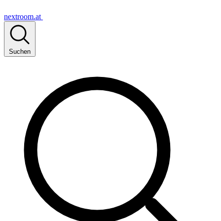
nextroom.at
Suchen