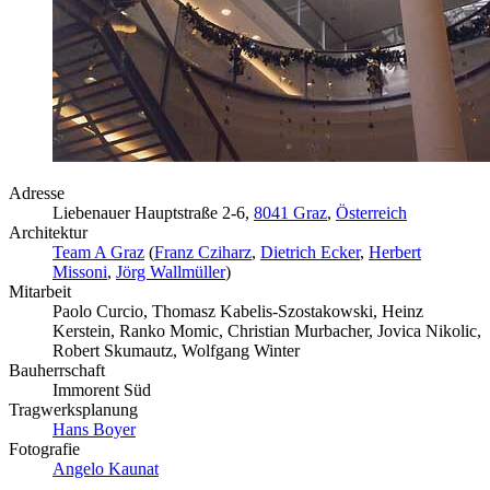
Adresse
Liebenauer Hauptstraße 2-6,
8041 Graz
,
Österreich
Architektur
Team A Graz
(
Franz Cziharz
,
Dietrich Ecker
,
Herbert
Missoni
,
Jörg Wallmüller
)
Mitarbeit
Paolo Curcio, Thomasz Kabelis-Szostakowski, Heinz
Kerstein, Ranko Momic, Christian Murbacher, Jovica Nikolic,
Robert Skumautz, Wolfgang Winter
Bauherrschaft
Immorent Süd
Tragwerksplanung
Hans Boyer
Fotografie
Angelo Kaunat