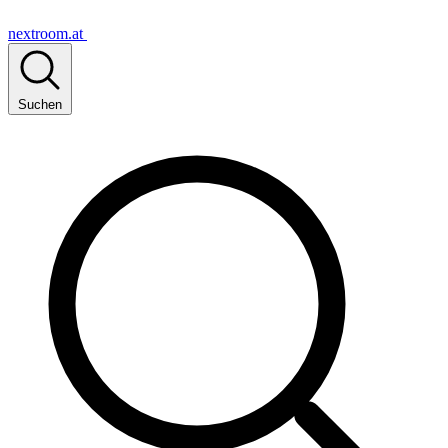
nextroom.at
Suchen