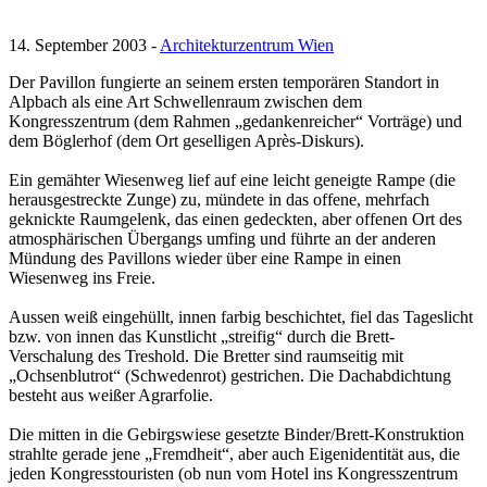
14. September 2003 -
Architekturzentrum Wien
Der Pavillon fungierte an seinem ersten temporären Standort in
Alpbach als eine Art Schwellenraum zwischen dem
Kongresszentrum (dem Rahmen „gedankenreicher“ Vorträge) und
dem Böglerhof (dem Ort geselligen Après-Diskurs).
Ein gemähter Wiesenweg lief auf eine leicht geneigte Rampe (die
herausgestreckte Zunge) zu, mündete in das offene, mehrfach
geknickte Raumgelenk, das einen gedeckten, aber offenen Ort des
atmosphärischen Übergangs umfing und führte an der anderen
Mündung des Pavillons wieder über eine Rampe in einen
Wiesenweg ins Freie.
Aussen weiß eingehüllt, innen farbig beschichtet, fiel das Tageslicht
bzw. von innen das Kunstlicht „streifig“ durch die Brett-
Verschalung des Treshold. Die Bretter sind raumseitig mit
„Ochsenblutrot“ (Schwedenrot) gestrichen. Die Dachabdichtung
besteht aus weißer Agrarfolie.
Die mitten in die Gebirgswiese gesetzte Binder/Brett-Konstruktion
strahlte gerade jene „Fremdheit“, aber auch Eigenidentität aus, die
jeden Kongresstouristen (ob nun vom Hotel ins Kongresszentrum