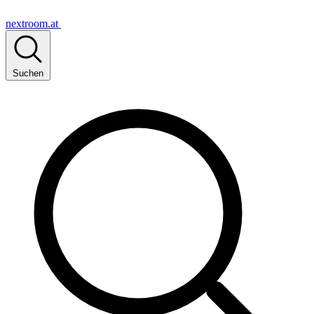
nextroom.at
Suchen