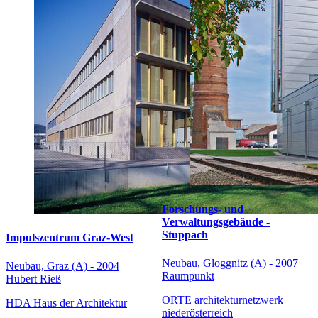
Forschungs- und
Verwaltungsgebäude -
Stuppach
Impulszentrum Graz-West
Neubau, Gloggnitz (A) - 2007
Neubau, Graz (A) - 2004
Raumpunkt
Hubert Rieß
ORTE architekturnetzwerk
HDA Haus der Architektur
niederösterreich