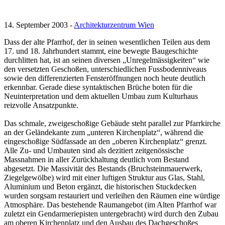
14. September 2003 -
Architekturzentrum Wien
Dass der alte Pfarrhof, der in seinen wesentlichen Teilen aus dem
17. und 18. Jahrhundert stammt, eine bewegte Baugeschichte
durchlitten hat, ist an seinen diversen „Unregelmässigkeiten“ wie
den versetzten Geschoßen, unterschiedlichen Fussbodenniveaus
sowie den differenzierten Fensteröffnungen noch heute deutlich
erkennbar. Gerade diese syntaktischen Brüche boten für die
Neuinterpretation und dem aktuellen Umbau zum Kulturhaus
reizvolle Ansatzpunkte.
Das schmale, zweigeschoßige Gebäude steht parallel zur Pfarrkirche
an der Geländekante zum „unteren Kirchenplatz“, während die
eingeschoßige Südfassade an den „oberen Kirchenplatz“ grenzt.
Alle Zu- und Umbauten sind als dezitiert zeitgenössische
Massnahmen in aller Zurückhaltung deutlich vom Bestand
abgesetzt. Die Massivität des Bestands (Bruchsteinmauerwerk,
Ziegelgewölbe) wird mit einer luftigen Struktur aus Glas, Stahl,
Aluminium und Beton ergänzt, die historischen Stuckdecken
wurden sorgsam restauriert und verleihen den Räumen eine würdige
Atmosphäre. Das bestehende Raumangebot (im Alten Pfarrhof war
zuletzt ein Gendarmeriepisten untergebracht) wird durch den Zubau
am oberen Kirchenplatz und den Ausbau des Dachgeschoßes