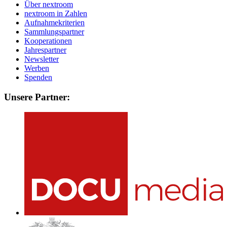
Über nextroom
nextroom in Zahlen
Aufnahmekriterien
Sammlungspartner
Kooperationen
Jahrespartner
Newsletter
Werben
Spenden
Unsere Partner: