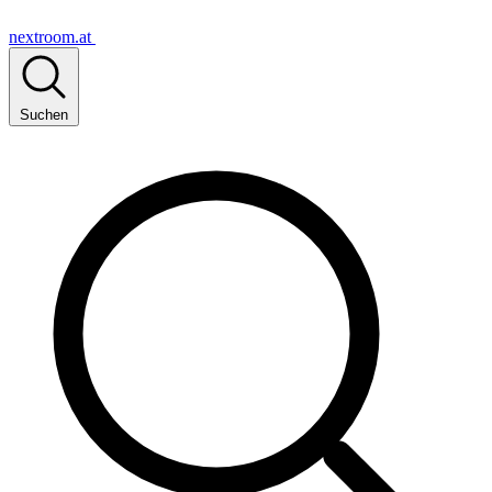
nextroom.at
Suchen