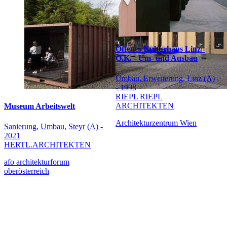
Offenes Kulturhaus Linz -
O.K. - Um- und Ausbau
Umbau, Erweiterung, Linz (A)
- 1998
RIEPL RIEPL
ARCHITEKTEN
Museum Arbeitswelt
Architekturzentrum Wien
Sanierung, Umbau, Steyr (A) -
2021
HERTL.ARCHITEKTEN
afo architekturforum
oberösterreich