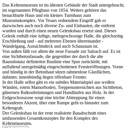
Das Keltenmuseum ist im ältesten Gebäude der Stadt untergebracht,
im sogenannten Pfleghaus von 1654. Weiters gehören das
benachbarte Haus und ein kleines Turmhaus zum
Museumskomplex. Vor Tesars ordnendem Eingriff gab es
dazwischen auch noch diverse Zu- und Einbauten, die entfernt
wurden und durch einen neuen Gelenksbau ersetzt sind. Dieses
Gelenk enthält eine luftige, mehrgeschossige Halle, die gleichzeitig
Erschließung und - auf mehreren Ebenen übereinander -
Wandelgang, Aussichtsdeck und auch Schauraum ist.
Von außen fällt vor allem die neue Fassade zur Salzach auf. Es ist
eine Sichtbetonfassade, die gegenüber der durch die alte
Bausubstanz definierten Baulinie eine Spur zurücktritt, mit
auffallend unregelmäßig eingeschnittenen Fensteröffnungen. Vorne
und bündig in der Betonhaut sitzen rahmenlose Glasflächen,
dahinter, innenbündig liegen öffenbare Fenster.
In der Halle selbst gibt es ein subtiles Materialspiel aus weißen
Wänden, rotem Mamorboden, Treppenuntersichten aus Sichtbeton,
gläsernen Balkonbrüstungen und Handläufen aus Holz. In der
Erdgeschosszone sorgt eine leichte Abtreppung für einen
besonderen Akzent, über eine Rampe geht es hinunter zum
Keltengrab.
Der Gelenksbau ist der erste realisierte Bauabschnitt eines
umfassenden Gesamtkonzeptes für den Komplex des
Keltenmuseums.