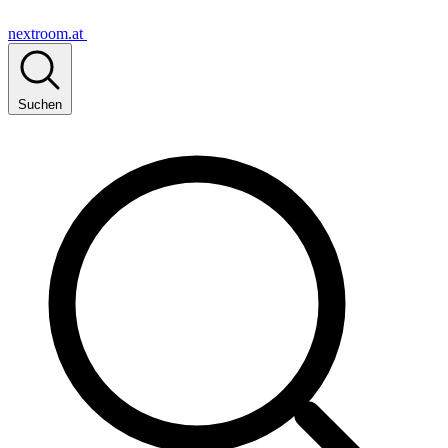
nextroom.at
Suchen