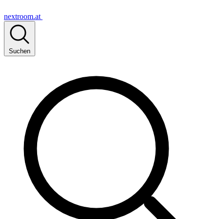
nextroom.at
Suchen