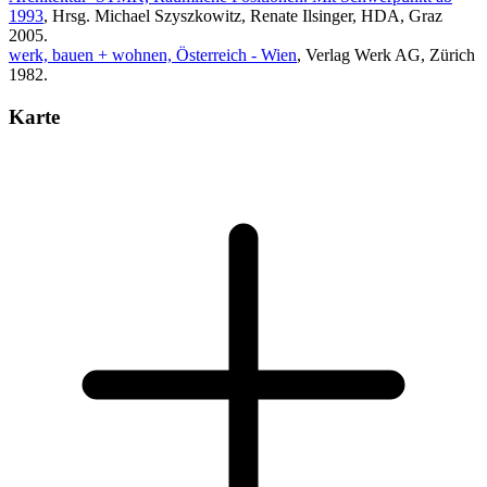
1993
, Hrsg. Michael Szyszkowitz, Renate Ilsinger, HDA, Graz
2005.
werk, bauen + wohnen, Österreich - Wien
, Verlag Werk AG, Zürich
1982.
Karte