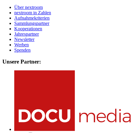
Über nextroom
nextroom in Zahlen
Aufnahmekriterien
Sammlungspartner
Kooperationen
Jahrespartner
Newsletter
Werben
Spenden
Unsere Partner: