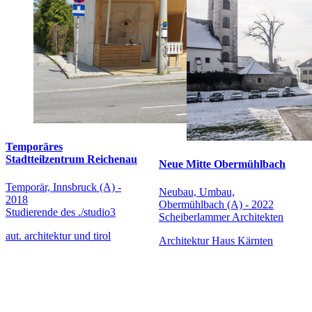
Temporäres
Stadtteilzentrum Reichenau
Neue Mitte Obermühlbach
Temporär, Innsbruck (A) -
Neubau, Umbau,
2018
Obermühlbach (A) - 2022
Studierende des ./studio3
Scheiberlammer Architekten
aut. architektur und tirol
Architektur Haus Kärnten