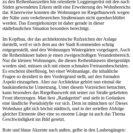
zu den Reihenhauszeilen hin orientierte Loggiengerüst mit den nach
Süden gewendeten Erkern stellt eine Erweiterung des Wohnbereichs
dar. Klarerweise konnten die Wohnungen im Riegelbauwerk wegen
der Nähe zum verkehrsreichen Straßenraum nicht querdurchlüftet
werden. Das Energiekonzept ist daher gerade in dieser
städtebaulichen Situation besonders berechtigt.
Im Kopfbau, der das architektonische Rufzeichen der Anlage
darstellt, weil er sich dem aus der Stadt Kommenden schräg
entgegenstellt, sind den Wohnungen Wintergärten vorgelagert. Auch
die Reihenhäuser haben je einen zweigeschoßigen Verandenbereich.
Nur die kleinen Wohnungen, die diesen Reihenhäusern übergestülpt
worden sind, müssen sich mit einem schmalen Freiraumbescheiden.
Es erscheint überflüssig, bei einer Wohnanlage, die inhaltliche
Fragen so dezidiert in den Vordergrund stellt, auf den formalen
Aspekt einzugehen. Aber zur Architektur gehört nun einmal die
baukünstlerische Umsetzung. Unter diesem Vorzeichen betrachtet,
kann besonders das Riegelbauwerk mit seiner zur Straße gekehrten
Front überzeugen. Man liest „Rankgerüst“ und sieht in Gedanken
eine ländliche Pseudoidylle vor sich. Dem ist mitnichten so! Dieses
Wohnhaus gibt sich höchst städtisch, und in der seriellen Abfolge
gleicher Elemente über eine so enorme Länge ist auch das Thema
Geschwindigkeit ins Bild gesetzt.
Rote und blaue Akzente nach außen, gelbe in den Laubengängen: