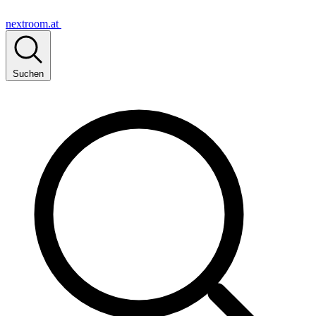
nextroom.at
Suchen