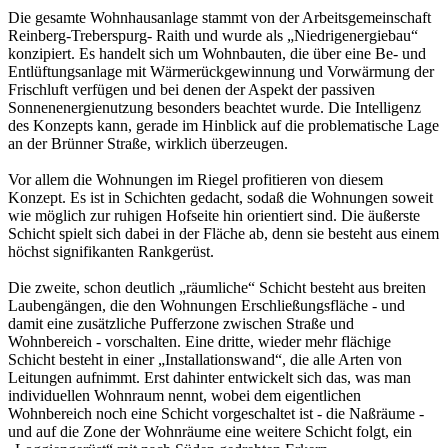
Die gesamte Wohnhausanlage stammt von der Arbeitsgemeinschaft
Reinberg-Treberspurg- Raith und wurde als „Niedrigenergiebau“
konzipiert. Es handelt sich um Wohnbauten, die über eine Be- und
Entlüftungsanlage mit Wärmerückgewinnung und Vorwärmung der
Frischluft verfügen und bei denen der Aspekt der passiven
Sonnenenergienutzung besonders beachtet wurde. Die Intelligenz
des Konzepts kann, gerade im Hinblick auf die problematische Lage
an der Brünner Straße, wirklich überzeugen.
Vor allem die Wohnungen im Riegel profitieren von diesem
Konzept. Es ist in Schichten gedacht, sodaß die Wohnungen soweit
wie möglich zur ruhigen Hofseite hin orientiert sind. Die äußerste
Schicht spielt sich dabei in der Fläche ab, denn sie besteht aus einem
höchst signifikanten Rankgerüst.
Die zweite, schon deutlich „räumliche“ Schicht besteht aus breiten
Laubengängen, die den Wohnungen Erschließungsfläche - und
damit eine zusätzliche Pufferzone zwischen Straße und
Wohnbereich - vorschalten. Eine dritte, wieder mehr flächige
Schicht besteht in einer „Installationswand“, die alle Arten von
Leitungen aufnimmt. Erst dahinter entwickelt sich das, was man
individuellen Wohnraum nennt, wobei dem eigentlichen
Wohnbereich noch eine Schicht vorgeschaltet ist - die Naßräume -
und auf die Zone der Wohnräume eine weitere Schicht folgt, ein