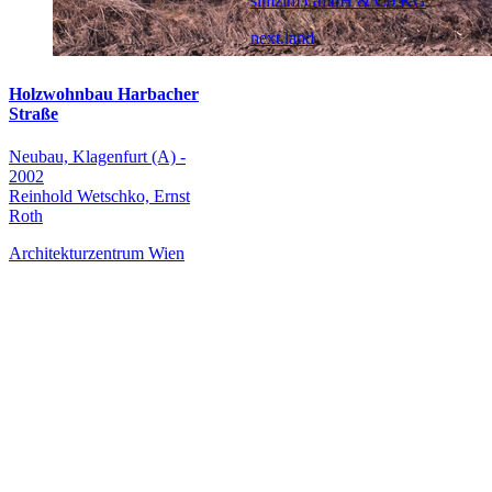
simzim GmbH & Co KG
next.land
Holzwohnbau Harbacher
Straße
Neubau, Klagenfurt (A) -
2002
Reinhold Wetschko, Ernst
Roth
Architekturzentrum Wien