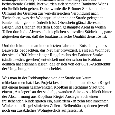
bedrückende Gefühl, hier würden sich sämtliche Baukräne Wiens
ein Stelldichein geben. Dabei wurde die Brünner Straße mit der
Öffnung der Grenzen zur verkehrsreichen Verbindung nach
Tschechien, was der Wohnqualität der an der Straße gelegenen
Bauten nicht gerade förderlich ist. Obendrein glänzt dieses auf
Biegen und Brechen aus dem Boden gestampfte Areal in weiten
Teilen durch die Abwesenheit jeglichen sinnvollen Städtebaus, ganz
abgesehen davon, daß die baukünstlerische Qualität desaströs ist.
Und doch konnte man in den letzten Jahren die Entstehung eines
Bauwerks beobachten, das Neugier provoziert. Es ist ein Wohnbau,
der sich als 300 Meter langer Riegel rechts der Brünner Straße
(stadtauswärts gesehen) entwickelt und der schon im Rohbau
deutlich hat erkennen lassen, daß er sich von der 08/15-Architektur
der Umgebung radikal unterscheidet.
Was man in der Rohbauphase von der Straße aus kaum
mitbekommen hat: Das Projekt besteht nicht nur aus diesem Riegel
mit einem herausgeschwenkten Kopfbau in Richtung Stadt und
einem „Ausleger“ an der stadtabgewandten Seite - es schließt hinter
der Abschirmung aus Kopfbau-Riegel-Ausleger auch einen
freistehenden Kindergarten ein, außerdem - in zehn fast imrechten
Winkel zum Riegel situierten Zeilen - Reihenhäuser, denen jeweils
noch ein zusätzliches Wohngeschoß aufgesetzt ist.