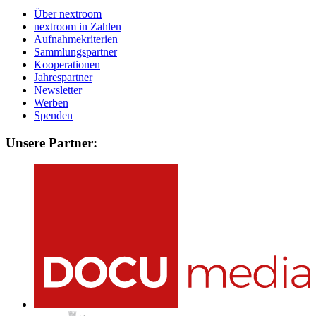
Über nextroom
nextroom in Zahlen
Aufnahmekriterien
Sammlungspartner
Kooperationen
Jahrespartner
Newsletter
Werben
Spenden
Unsere Partner: