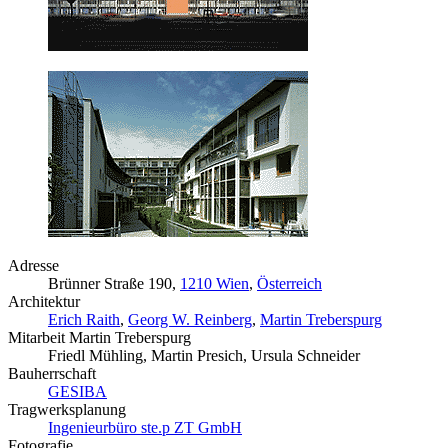
Adresse
Brünner Straße 190,
1210 Wien
,
Österreich
Architektur
Erich Raith
,
Georg W. Reinberg
,
Martin Treberspurg
Mitarbeit Martin Treberspurg
Friedl Mühling, Martin Presich, Ursula Schneider
Bauherrschaft
GESIBA
Tragwerksplanung
Ingenieurbüro ste.p ZT GmbH
Fotografie