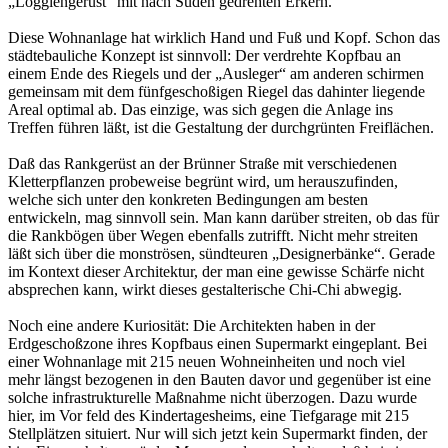
„Loggiengerüst“ mit nach Süden gedrehten Erkern.
Diese Wohnanlage hat wirklich Hand und Fuß und Kopf. Schon das
städtebauliche Konzept ist sinnvoll: Der verdrehte Kopfbau an
einem Ende des Riegels und der „Ausleger“ am anderen schirmen
gemeinsam mit dem fünfgeschoßigen Riegel das dahinter liegende
Areal optimal ab. Das einzige, was sich gegen die Anlage ins
Treffen führen läßt, ist die Gestaltung der durchgrünten Freiflächen.
Daß das Rankgerüst an der Brünner Straße mit verschiedenen
Kletterpflanzen probeweise begrünt wird, um herauszufinden,
welche sich unter den konkreten Bedingungen am besten
entwickeln, mag sinnvoll sein. Man kann darüber streiten, ob das für
die Rankbögen über Wegen ebenfalls zutrifft. Nicht mehr streiten
läßt sich über die monströsen, sündteuren „Designerbänke“. Gerade
im Kontext dieser Architektur, der man eine gewisse Schärfe nicht
absprechen kann, wirkt dieses gestalterische Chi-Chi abwegig.
Noch eine andere Kuriosität: Die Architekten haben in der
Erdgeschoßzone ihres Kopfbaus einen Supermarkt eingeplant. Bei
einer Wohnanlage mit 215 neuen Wohneinheiten und noch viel
mehr längst bezogenen in den Bauten davor und gegenüber ist eine
solche infrastrukturelle Maßnahme nicht überzogen. Dazu wurde
hier, im Vor feld des Kindertagesheims, eine Tiefgarage mit 215
Stellplätzen situiert. Nur will sich jetzt kein Supermarkt finden, der