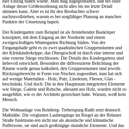
hier Einzug halten würde. Man mag dagegenhalten, daß bei einer
Anlage dieser Größenordnung nicht alles bis ins letzte Detail
stimmen kann. Aber es ist für den Beobachter schwer
nachzuvollziehen, warum es bei sorgfältiger Planung an manchen
Punkten der Umsetzung hapert.
Der Kindergarten zum Beispiel ist als freistehender Baukörper
konzipiert, mit dem Eingang an der Nordseite und einem
zweigeschoßigen Wintergarten Richtung Süden. Von der
Eingangshalle geht es zu zwei quadratischen Gruppenräumen und
der Kleinkinderkrippe, das Obergeschoß ist durch eine interne und
eine externe Stiege erschlossen. Die Details des Kindergartens sind
liebevoll entwickelt. Besonders die differenzierte Belichtung der
Räume wurde genau kalkuliert, den Gruppenräumen sind jeweils
Rückzugsbereiche in Form von Nischen zugeordnet, man hat sich
auf wenige Materialien - Holz, Putz, Linoleum, Fliesen, Glas -
beschränkt. Und doch: Die in den Hauptraum integrierten Elemente
wie Stiege, Galerie und Rutsche, allesamt aus Holz, wurden nicht so
ausgeführt, wie es der Architekt gezeichnet hatte. Warum, weiß kein
Mensch.
Die Wohnanlage von Reinberg- Treberspurg-Raith setzt dennoch
Maßstäbe. Die verglasten Laubengänge im Riegel an der Brünner
Straße funktionie-ren nicht nur als akustische und klimatische
Pufferzone, sie sind auch großzügige räumliche Elemente. Und das