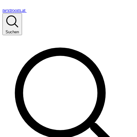
nextroom.at
Suchen