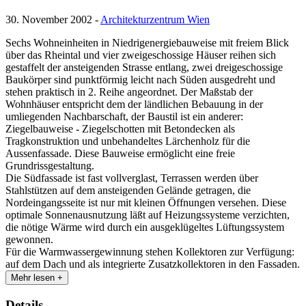
30. November 2002 -
Architekturzentrum Wien
Sechs Wohneinheiten in Niedrigenergiebauweise mit freiem Blick
über das Rheintal und vier zweigeschossige Häuser reihen sich
gestaffelt der ansteigenden Strasse entlang, zwei dreigeschossige
Baukörper sind punktförmig leicht nach Süden ausgedreht und
stehen praktisch in 2. Reihe angeordnet. Der Maßstab der
Wohnhäuser entspricht dem der ländlichen Bebauung in der
umliegenden Nachbarschaft, der Baustil ist ein anderer:
Ziegelbauweise - Ziegelschotten mit Betondecken als
Tragkonstruktion und unbehandeltes Lärchenholz für die
Aussenfassade. Diese Bauweise ermöglicht eine freie
Grundrissgestaltung.
Die Südfassade ist fast vollverglast, Terrassen werden über
Stahlstützen auf dem ansteigenden Gelände getragen, die
Nordeingangsseite ist nur mit kleinen Öffnungen versehen. Diese
optimale Sonnenausnutzung läßt auf Heizungssysteme verzichten,
die nötige Wärme wird durch ein ausgeklügeltes Lüftungssystem
gewonnen.
Für die Warmwassergewinnung stehen Kollektoren zur Verfügung:
auf dem Dach und als integrierte Zusatzkollektoren in den Fassaden.
Mehr lesen +
Details