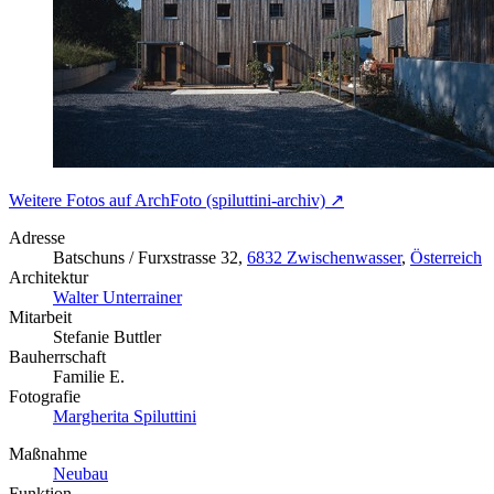
Weitere Fotos auf ArchFoto (spiluttini-archiv) ↗
Adresse
Batschuns / Furxstrasse 32,
6832 Zwischenwasser
,
Österreich
Architektur
Walter Unterrainer
Mitarbeit
Stefanie Buttler
Bauherrschaft
Familie E.
Fotografie
Margherita Spiluttini
Maßnahme
Neubau
Funktion