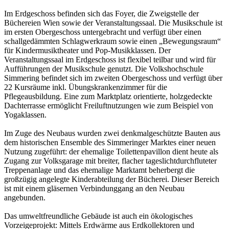
Im Erdgeschoss befinden sich das Foyer, die Zweigstelle der
Büchereien Wien sowie der Veranstaltungssaal. Die Musikschule ist
im ersten Obergeschoss untergebracht und verfügt über einen
schallgedämmten Schlagwerkraum sowie einen „Bewegungsraum“
für Kindermusiktheater und Pop-Musikklassen. Der
Veranstaltungssaal im Erdgeschoss ist flexibel teilbar und wird für
Aufführungen der Musikschule genutzt. Die Volkshochschule
Simmering befindet sich im zweiten Obergeschoss und verfügt über
22 Kursräume inkl. Übungskrankenzimmer für die
Pflegeausbildung. Eine zum Marktplatz orientierte, holzgedeckte
Dachterrasse ermöglicht Freiluftnutzungen wie zum Beispiel von
Yogaklassen.
Im Zuge des Neubaus wurden zwei denkmalgeschützte Bauten aus
dem historischen Ensemble des Simmeringer Marktes einer neuen
Nutzung zugeführt: der ehemalige Toilettenpavillon dient heute als
Zugang zur Volksgarage mit breiter, flacher tageslichtdurchfluteter
Treppenanlage und das ehemalige Marktamt beherbergt die
großzügig angelegte Kinderabteilung der Bücherei. Dieser Bereich
ist mit einem gläsernen Verbindunggang an den Neubau
angebunden.
Das umweltfreundliche Gebäude ist auch ein ökologisches
Vorzeigeprojekt: Mittels Erdwärme aus Erdkollektoren und