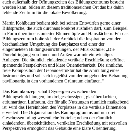
auch außerhalb der Öffnungszeiten des Bildungszentrums besucht
werden kann, bilden an diesem traditionsreichen Ort das bis dahin
fehlende Zentrum für die lokale Bevölkerung.
Martin Kohlbauer bedient sich bei seinen Entwürfen gerne einer
Bildsprache, die auch durchaus konkret ausfallen darf, zum Beispiel
in Form überdimensionierter Blumentöpfe auf Hausdächern. Für das
Bildungszentrum holte sich der Architekt die Inspiration von der
beschaulichen Umgebung des Bauplatzes und einer der
eingemieteten Bildungseinrichtungen, der Musikschule: „Die
Durchdringung von Innen und Außen war mir ein wichtiges
Anliegen. Die räumlich einladende vertikale Erschließung eröffnet
spannende Perspektiven und klare Orientierbarkeit. Die sinnliche,
freie Komposition der Gebäudestruktur hat die Anmutung eines
Instrumentes und soll sich losgelöst von der umgebenden Bebauung
pavillonartig in den vorhandenen Grünraum einfügen.“
Das Raumkonzept schafft Synergien zwischen den
Bildungseinrichtungen, im dreigeschossigen, glasüberdachten,
atriumartigen Luftraum, der für alle Nutzungen räumlich maßgebend
ist, wird das Hereinholen des Vorplatzes in die vertikale Dimension
erweitert. Die Organisation des Raumprogramms auf nur drei
Geschossen bringt wesentliche Vorteile; neben der räumlich
einladenden, übersichtlichen, vertikalen Erschließung mit reizvollen
Perspektiven ermöglicht das Gebäude eine klare Orientierung.