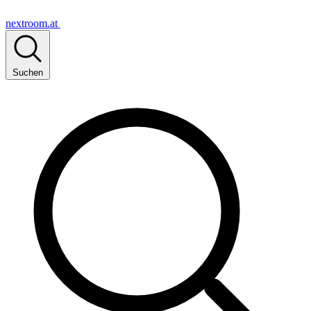
nextroom.at
Suchen