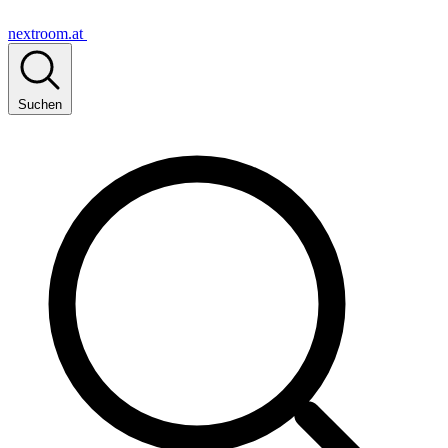
nextroom.at
Suchen