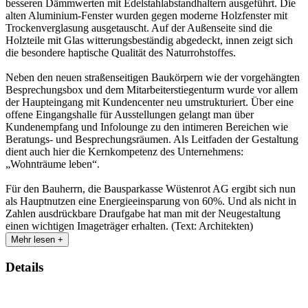
besseren Dämmwerten mit Edelstahlabstandhaltern ausgeführt. Die
alten Aluminium-Fenster wurden gegen moderne Holzfenster mit
Trockenverglasung ausgetauscht. Auf der Außenseite sind die
Holzteile mit Glas witterungsbeständig abgedeckt, innen zeigt sich
die besondere haptische Qualität des Naturrohstoffes.
Neben den neuen straßenseitigen Baukörpern wie der vorgehängten
Besprechungsbox und dem Mitarbeiterstiegenturm wurde vor allem
der Haupteingang mit Kundencenter neu umstrukturiert. Über eine
offene Eingangshalle für Ausstellungen gelangt man über
Kundenempfang und Infolounge zu den intimeren Bereichen wie
Beratungs- und Besprechungsräumen. Als Leitfaden der Gestaltung
dient auch hier die Kernkompetenz des Unternehmens:
„Wohnträume leben“.
Für den Bauherrn, die Bausparkasse Wüstenrot AG ergibt sich nun
als Hauptnutzen eine Energieeinsparung von 60%. Und als nicht in
Zahlen ausdrückbare Draufgabe hat man mit der Neugestaltung
einen wichtigen Imageträger erhalten. (Text: Architekten)
Mehr lesen +
Details