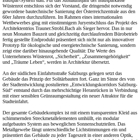
Bauspar-System statt. Für das Jubiläumsjahr der Bausparkasse
Wüstenrot entschloss sich der Vorstand, die dringendst notwendig
gewordene bautechnische Sanierung der Österreichzentrale aus den
60er Jahren durchzuführen. Im Rahmen eines internationalen
Wettbewerbes ging mit einstimmigem Juryentschluss das Projekt des
Architektentrios Trauner.Strobl.Bach als Sieger hervor. Das in nur
neun Monaten Bauzeit und gleichzeitig durchlaufendem Bürobetrieb
fertig gestellte Endprodukt präsentiert sich nicht nur als innovativer
Prototyp für ökologische und energietechnische Sanierung, sondern
zeigt eine darüber hinausgehende Qualität: Die Werte des
Unternehmens Wüstenrot, „Sicherheit“, „Zusammengehörigkeit“
und „Träume Leben“, werden in Architektur übersetzt.
An der südlichen Einfahrtsstraße Salzburgs gelegen setzt das
Gebäude das Prinzip der Solitärbauten fort. Ganz im Sinne des von
der Stadtentwicklung postulierten „Entwicklungskorridors Salzburg-
Süd“ entstand durch das mehrschichtige Heranrücken in Verbindung
mit einer sensiblen Grünraumgestaltung ein neuer Attraktor für die
Stadteinfahrt.
Der gesamte Gebäudekomplex ist mit einem transparenten Kleid aus
schimmernden Streckmetallelementen umhüllt, ein modular
aufgebautes System aus beweglichen Sonnenschutzteilen. Das
Metallgewebe fängt unterschiedliche Lichtstimmungen ein und
präsentiert das Gebäude zu jeder Tageszeit in einer anderen Optik,