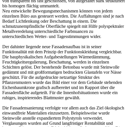
von transparent bis fast geschlossen, von aufgefaltet stark strukturiert
bis homogen flächig ummantelt.
Neu entwickelte Bewegungsmechanismen können von jedem
einzelnen Büro aus gesteuert werden. Die Auffaltungen sind je nach
Bedarf Lichtlenkung oder Beschattung in einem. Die
schmutzunempfindliche Oberfläche spiegelt mit Hilfe polyspektraler
Metallveredelung unterschiedliche Farbnuancen zu
unterschiedlichen Wetter- und Tagesstimmungen wider.
Der dahinter liegende neue Fassadenaufbau ist in seiner
Funktionalität mit dem Prinzip der Funktionskleidung vergleichbar.
Die bauphysikalischen Aufgabestellungen Wärmedämmung,
Feuchtigkeitsregulierung, Beschattung, werden in einzelnen
Schichten gelöst. Der bestehende Betonbau wurde mit Steinwolle
gedämmt und mit großformatigen bedruckten Glastafeln vor Nässe
geschützt. Für die aufgedruckte netzartige Struktur des
Pflanzenmusters wurde das Bild einer vor dem Gebäude stehenden
Eichenbaumkrone grafisch aufbereitet und im Rapport über die
Fassadenfläche aufgeteilt. Für die Innenhofsituationen wurde ein
ruhiges, inspirierendes Blattmuster gewählt.
Die Fassadensanierung verfolgte vor allem auch das Ziel ökologisch
einwandfreie Materialien einzusetzen. Beispielsweise wurde
Steinwolle anstelle expandiertem Polystyrols verwendet.
Verglasungen wurden auf Grund langfristiger Rentabilität und