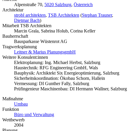
Alpenstraße 70,
5020 Salzburg
,
Österreich
Architektur
strobl architekten
,
TSB Architekten
(
Stephan Trauner
,
Dietmar Bach
)
Mitarbeit TSB Architekten
Marcin Grala, Sabrina Holub, Corina Keller
Bauherrschaft
Bausparkasse Wüstenrot AG
Tragwerksplanung
Leitner & Marius PlanungsgmbH
Weitere Konsulent:innen
Elektroplanung: Ing. Michael Herbst, Salzburg
Haustechnik: RFG Engineering GmbH, Wals
Bauphysik: Archiktekt Six Energieoptimierung, Salzburg
Sicherheitskoordination: Ökobau Schorn, Hallein
Vermessung: DI Gunther Fally, Salzburg
Prüfingenieur Maschinenbau: DI Hermann Wallner, Salzburg
Maßnahme
Umbau
Funktion
Büro und Verwaltung
Wettbewerb
2004
Planung