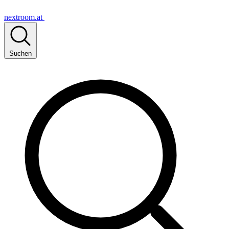
nextroom.at
Suchen