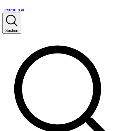
nextroom.at
Suchen