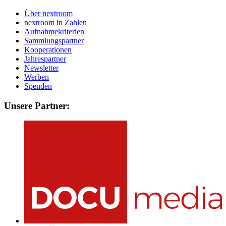
Über nextroom
nextroom in Zahlen
Aufnahmekriterien
Sammlungspartner
Kooperationen
Jahrespartner
Newsletter
Werben
Spenden
Unsere Partner: