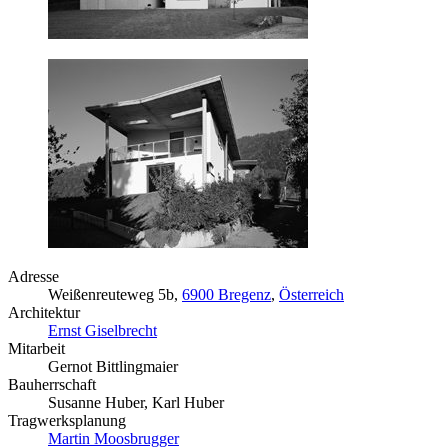
Adresse
Weißenreuteweg 5b,
6900 Bregenz
,
Österreich
Architektur
Ernst Giselbrecht
Mitarbeit
Gernot Bittlingmaier
Bauherrschaft
Susanne Huber, Karl Huber
Tragwerksplanung
Martin Moosbrugger