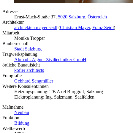
Adresse
Ernst-Mach-Straße 37,
5020 Salzburg
,
Österreich
Architektur
architekten mayer seidl
(
Christian Mayer
,
Franz Seidl
)
Mitarbeit
Monika Tropper
Bauherrschaft
Stadt Salzburg
Tragwerksplanung
Ahmad - Aigner Ziviltechniker GmbH
örtliche Bauaufsicht
kofler architects
Fotografie
Gebhard Sengmüller
Weitere Konsulent:innen
Heizungsplanung: TB Axel Burggraf, Salzburg
Elektroplanung: Ing. Salzmann, Saalfelden
Maßnahme
Neubau
Funktion
Bildung
Wettbewerb