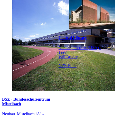
Central Library
Neubau, Phoenix (USA) -
1997
Will Bruder
NZZ-Folio
BSZ - Bundesschulzentrum
Mistelbach
Neubau, Mistelbach (A) -