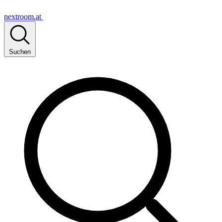
nextroom.at
Suchen