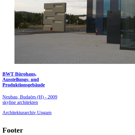
BWT Bürohaus,
Ausstellungs- und
Produktionsgebäude
Neubau, Budaörs (H) - 2009
skyline architekten
Architekturarchiv Ungarn
Footer