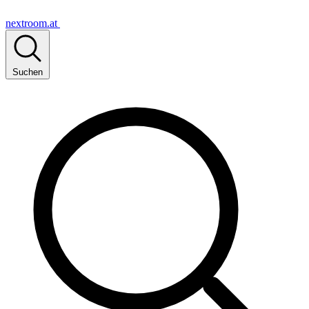
nextroom.at
Suchen