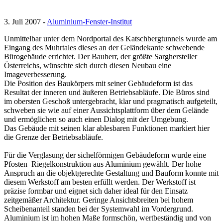
3. Juli 2007 -
Aluminium-Fenster-Institut
Unmittelbar unter dem Nordportal des Katschbergtunnels wurde am
Eingang des Muhrtales dieses an der Geländekante schwebende
Bürogebäude errichtet. Der Bauherr, der größte Sarghersteller
Österreichs, wünschte sich durch diesen Neubau eine
Imageverbesserung.
Die Position des Baukörpers mit seiner Gebäudeform ist das
Resultat der inneren und äußeren Betriebsabläufe. Die Büros sind
im obersten Geschoß untergebracht, klar und pragmatisch aufgeteilt,
schweben sie wie auf einer Aussichtsplattform über dem Gelände
und ermöglichen so auch einen Dialog mit der Umgebung.
Das Gebäude mit seinen klar ablesbaren Funktionen markiert hier
die Grenze der Betriebsabläufe.
Für die Verglasung der sichelförmigen Gebäudeform wurde eine
Pfosten–Riegelkonstruktion aus Aluminium gewählt. Der hohe
Anspruch an die objektgerechte Gestaltung und Bauform konnte mit
diesem Werkstoff am besten erfüllt werden. Der Werkstoff ist
präzise formbar und eignet sich daher ideal für den Einsatz
zeitgemäßer Architektur. Geringe Ansichtsbreiten bei hohem
Scheibenanteil standen bei der Systemwahl im Vordergrund.
Aluminium ist im hohen Maße formschön, wertbeständig und von