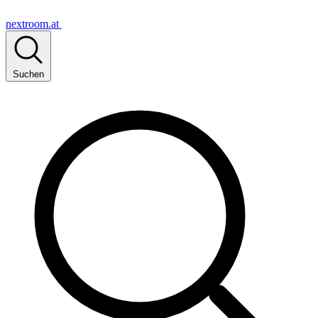
nextroom.at
Suchen