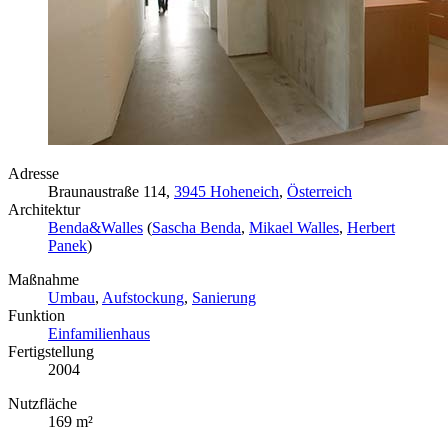
Adresse
Braunaustraße 114,
3945 Hoheneich
,
Österreich
Architektur
Benda&Walles
(
Sascha Benda
,
Mikael Walles
,
Herbert
Panek
)
Maßnahme
Umbau
,
Aufstockung
,
Sanierung
Funktion
Einfamilienhaus
Fertigstellung
2004
Nutzfläche
169 m²