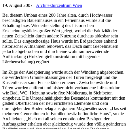
19. August 2007 -
Architekturzentrum Wien
Bei diesem Umbau eines 200 Jahre alten, durch Hochwasser
beschädigten Bauernhauses in ein Ferienhaus wurde auf die
Erhaltung bzw. Wiederherstellung des historischen
Erscheinungsbildes großer Wert gelegt, wobei die Faktizität der
neuen Zeitschicht durch andere Nutzung durchaus ablesbar sein
sollte. Das eingeschossige Haus wurde im Erdgeschoss anhand
historischer Aufnahmen renoviert, das Dach samt Giebelmauern
jedoch abgebrochen und durch eine wohnraumerweiternde
Aufstockung (Holzfertigteilkonstruktion mit liegender
Lärchenschalung) ergänzt.
Im Zuge der Aadaptierung wurde auch der Windfang abgebrochen,
die verdeckten Graniteinfassungen der Türen freigelegt und die
Kastenfenster samt Fensterläden erneuert. Zwischenwände und
Türen wurden entfernt und bisher nicht vorhandene Infrastruktur
wie Bad, WC, Heizung sowie fixe Möblierung in Sichtbeton
eingebaut. Die Unregelmäßigkeit des Bestandes kontrastiert mit den
glatten Oberflächen der neu errichteten Elemente und dem
durchgehenden Bodenbelag aus grauem Magnesitterrazzo. „Das seit
mehreren Generationen in Familienbesitz befindliche Haus“, so die
Architekten, „blieb mit all seinen emotionalen Bezügen der
Auftraggeber erhalten aber gleichzeitig wurde den völlig geänderten