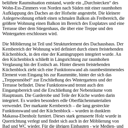
belüftete Raumsituation entstand, wurde ein „Durchstecken“ des
Wohn-Ess-Zimmers von Norden nach Süden mit einer raumhohen
Aufklappung des Daches an der Hofseite angestrebt. Die kleinere
Anlegerwohnung erhielt einen schmalen Balkon als Freibereich, die
größere Wohnung einen Balkon im Bereich des Essplatzes und eine
Terrasse über dem Stiegenhaus, die über eine Treppe und den
Wintergarten erschlossen wird.
Die Möblierung ist Teil und Strukturelement des Dachausbaus. Der
Kernbereich der Wohnung wird definiert durch einen freistehenden
Küchenblock, in den eine der Kamingruppen integriert wurde. An
den Küchenblock schließt in Längsrichtung zur raumhohen
Verglasung hin der Esstisch an. Hinter diesem freistehenden
Küchenblock zieht sich eine Funktionswand als raumbestimmendes
Element vom Eingang bis zur Raummitte, hinter der sich das
„Treppenmöbel“ zur Erschließung des Wintergartens und der
Terrasse befindet. Diese Funktionswand trennt auch den
Eingangsbereich und die Erschließung der Nebenräume vom
Hauptraum. Die Garderobe und Teile der Küche wurden darin
integriert. Es wurden besonders edle Oberflächenmaterialien
verwendet. Der markante Kernbereich – die lang gestreckte
Funktionswand und der Küchenblock – wurden in dunklem
Makassa-Ebenholz furniert. Dieses stark gemaserte Holz wurde in
Querrichtung verlegt und findet sich auch in der Möblierung von
Bad und WC wieder. Für die übrigen Einbauten - wie Medien- und