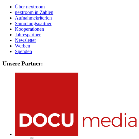
Über nextroom
nextroom in Zahlen
Aufnahmekriterien
Sammlungspartner
Kooperationen
Jahrespartner
Newsletter
Werben
Spenden
Unsere Partner: