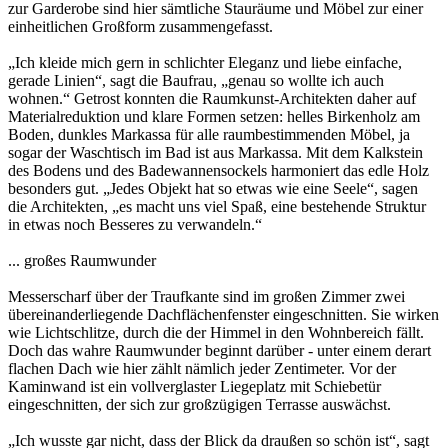
zur Garderobe sind hier sämtliche Stauräume und Möbel zur einer
einheitlichen Großform zusammengefasst.
„Ich kleide mich gern in schlichter Eleganz und liebe einfache,
gerade Linien“, sagt die Baufrau, „genau so wollte ich auch
wohnen.“ Getrost konnten die Raumkunst-Architekten daher auf
Materialreduktion und klare Formen setzen: helles Birkenholz am
Boden, dunkles Markassa für alle raumbestimmenden Möbel, ja
sogar der Waschtisch im Bad ist aus Markassa. Mit dem Kalkstein
des Bodens und des Badewannensockels harmoniert das edle Holz
besonders gut. „Jedes Objekt hat so etwas wie eine Seele“, sagen
die Architekten, „es macht uns viel Spaß, eine bestehende Struktur
in etwas noch Besseres zu verwandeln.“
... großes Raumwunder
Messerscharf über der Traufkante sind im großen Zimmer zwei
übereinanderliegende Dachflächenfenster eingeschnitten. Sie wirken
wie Lichtschlitze, durch die der Himmel in den Wohnbereich fällt.
Doch das wahre Raumwunder beginnt darüber - unter einem derart
flachen Dach wie hier zählt nämlich jeder Zentimeter. Vor der
Kaminwand ist ein vollverglaster Liegeplatz mit Schiebetür
eingeschnitten, der sich zur großzügigen Terrasse auswächst.
„Ich wusste gar nicht, dass der Blick da draußen so schön ist“, sagt