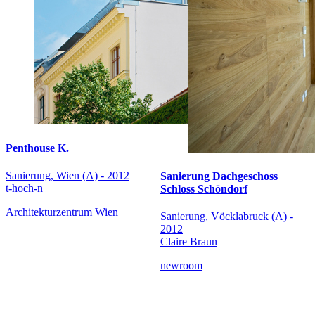
Penthouse K.
Sanierung, Wien (A) - 2012
Sanierung Dachgeschoss
t-hoch-n
Schloss Schöndorf
Architekturzentrum Wien
Sanierung, Vöcklabruck (A) -
2012
Claire Braun
newroom