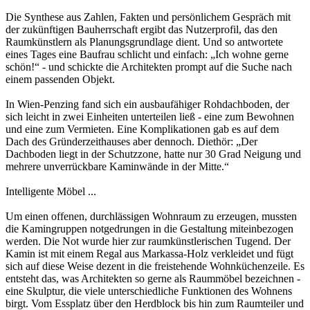
Die Synthese aus Zahlen, Fakten und persönlichem Gespräch mit
der zukünftigen Bauherrschaft ergibt das Nutzerprofil, das den
Raumkünstlern als Planungsgrundlage dient. Und so antwortete
eines Tages eine Baufrau schlicht und einfach: „Ich wohne gerne
schön!“ - und schickte die Architekten prompt auf die Suche nach
einem passenden Objekt.
In Wien-Penzing fand sich ein ausbaufähiger Rohdachboden, der
sich leicht in zwei Einheiten unterteilen ließ - eine zum Bewohnen
und eine zum Vermieten. Eine Komplikationen gab es auf dem
Dach des Gründerzeithauses aber dennoch. Diethör: „Der
Dachboden liegt in der Schutzzone, hatte nur 30 Grad Neigung und
mehrere unverrückbare Kaminwände in der Mitte.“
Intelligente Möbel ...
Um einen offenen, durchlässigen Wohnraum zu erzeugen, mussten
die Kamingruppen notgedrungen in die Gestaltung miteinbezogen
werden. Die Not wurde hier zur raumkünstlerischen Tugend. Der
Kamin ist mit einem Regal aus Markassa-Holz verkleidet und fügt
sich auf diese Weise dezent in die freistehende Wohnküchenzeile. Es
entsteht das, was Architekten so gerne als Raummöbel bezeichnen -
eine Skulptur, die viele unterschiedliche Funktionen des Wohnens
birgt. Vom Essplatz über den Herdblock bis hin zum Raumteiler und