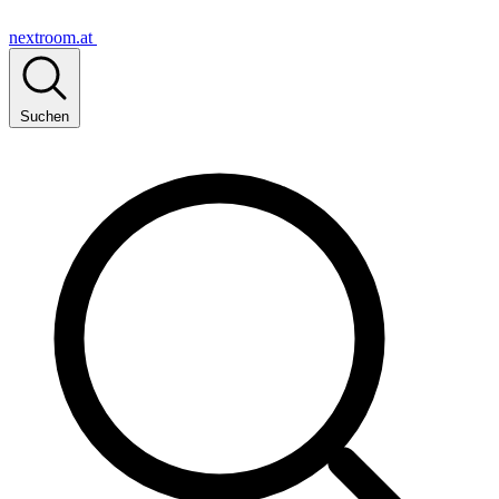
nextroom.at
Suchen