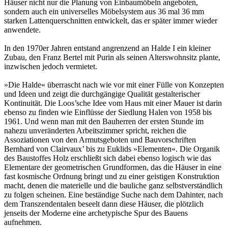
Häuser nicht nur die Planung von Einbaumöbeln angeboten,
sondern auch ein universelles Möbelsystem aus 36 mal 36 mm
starken Lattenquerschnitten entwickelt, das er später immer wieder
anwendete.
In den 1970er Jahren entstand angrenzend an Halde I ein kleiner
Zubau, den Franz Bertel mit Purin als seinen Alterswohnsitz plante,
inzwischen jedoch vermietet.
»Die Halde« überrascht nach wie vor mit einer Fülle von Konzepten
und Ideen und zeigt die durchgängige Qualität gestalterischer
Kontinuität. Die Loos’sche Idee vom Haus mit einer Mauer ist darin
ebenso zu finden wie Einflüsse der Siedlung Halen von 1958 bis
1961. Und wenn man mit den Bauherren der ersten Stunde im
nahezu unveränderten Arbeitszimmer spricht, reichen die
Assoziationen von den Armutsgeboten und Bauvorschriften
Bernhard von Clairvaux’ bis zu Euklids »Elementen«. Die Organik
des Baustoffes Holz erschließt sich dabei ebenso logisch wie das
Elementare der geometrischen Grundformen, das die Häuser in eine
fast kosmische Ordnung bringt und zu einer geistigen Konstruktion
macht, denen die materielle und die bauliche ganz selbstverständlich
zu folgen scheinen. Eine beständige Suche nach dem Dahinter, nach
dem Transzendentalen beseelt dann diese Häuser, die plötzlich
jenseits der Moderne eine archetypische Spur des Bauens
aufnehmen.