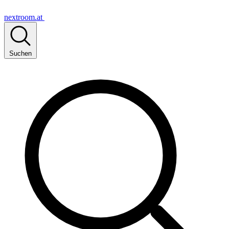
nextroom.at
Suchen