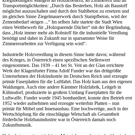
kriegsbedingten Mangels an Holzarbeitern, an Zimmerern und an
Transportmöglichkeiten: „Durch das Bestreben, Holz als Baustoff
möglichst auszuschalten und durch den Stahlbeton zu ersetzen und
im gleichen Sinne Ziegelmauerwerk durch Stampfbeton, wird der
Zementbedarf steigen ...“ Im selben Jahr startete die Stadt Wien
einen Wettbewerb für „Holzsparende Dächer“ mit der Begründung,
dass „Holz immer mehr als Rohstoff für die industrielle Veredlung
benötigt und daher in Zukunft nur in sparsamster Weise für
Zimmererarbeiten zur Verfügung sein wird“.
Industrielle Holzveredlung in diesem Sinne hatte davor, während
des Krieges, in Österreich einen spezifischen Stellenwert
eingenommen. Das 1939 – 41 bei St. Veit an der Glan errichtete
Werk der Klagenfurter Firma Adolf Funder war das drittgrößte
Unternehmen der Holzindustrie im Deutschen Reich und erzeugte
primär Faserplatten für die Luftfahrt. Das Holz kam aus den eigenen
Waldungen. Auch eine andere Kärntner Holzfabrik, Leitgeb in
Kühnsdorf, produzierte in großem Umfang Faserplatten für die
Luftwaffe. Funder wurde 1945 bombardiert, konnte den Betrieb erst
1952 wieder aufnehmen und erzeugte weiterhin Platten – nun
primär für Möbel und Innenausbau. Eine hochwertige, auch in der
Wertschöpfung für die einschlägige Wirtschaft als Gesamtheit
förderliche Holzbauindustrie war in Österreich damals noch
Zukunftsmusik.