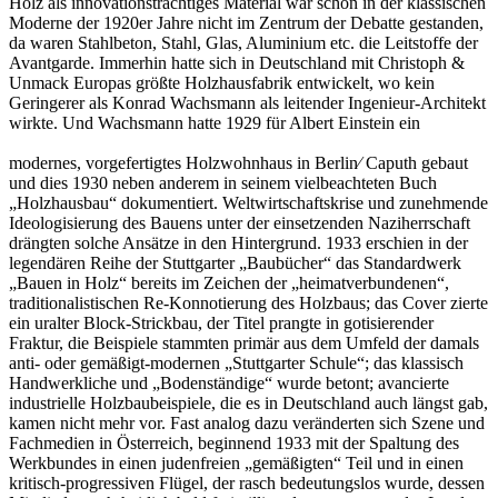
Holz als innovationsträchtiges Material war schon in der klassischen
Moderne der 1920er Jahre nicht im Zentrum der Debatte gestanden,
da waren Stahlbeton, Stahl, Glas, Aluminium etc. die Leitstoffe der
Avantgarde. Immerhin hatte sich in Deutschland mit Christoph &
Unmack Europas größte Holzhausfabrik entwickelt, wo kein
Geringerer als Konrad Wachsmann als leitender Ingenieur-Architekt
wirkte. Und Wachsmann hatte 1929 für Albert Einstein ein
modernes, vorgefertigtes Holzwohnhaus in Berlin⁄ Caputh gebaut
und dies 1930 neben anderem in seinem vielbeachteten Buch
„Holzhausbau“ dokumentiert. Weltwirtschaftskrise und zunehmende
Ideologisierung des Bauens unter der einsetzenden Naziherrschaft
drängten solche Ansätze in den Hintergrund. 1933 erschien in der
legendären Reihe der Stuttgarter „Baubücher“ das Standardwerk
„Bauen in Holz“ bereits im Zeichen der „heimatverbundenen“,
traditionalistischen Re-Konnotierung des Holzbaus; das Cover zierte
ein uralter Block-Strickbau, der Titel prangte in gotisierender
Fraktur, die Beispiele stammten primär aus dem Umfeld der damals
anti- oder gemäßigt-modernen „Stuttgarter Schule“; das klassisch
Handwerkliche und „Bodenständige“ wurde betont; avancierte
industrielle Holzbaubeispiele, die es in Deutschland auch längst gab,
kamen nicht mehr vor. Fast analog dazu veränderten sich Szene und
Fachmedien in Österreich, beginnend 1933 mit der Spaltung des
Werkbundes in einen judenfreien „gemäßigten“ Teil und in einen
kritisch-progressiven Flügel, der rasch bedeutungslos wurde, dessen