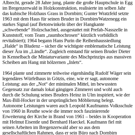
Albrecht, gerade 28 Jahre jung, plante die große Hauptschule in Egg
im Bregenzerwald in Holzkonstruktion, realisierte im selben Jahr
das kubische Holzhaus Grass in Dornbirn; Gunter Wratzfeld setzte
1963 mit dem Haus für seinen Bruder in Dornbirn⁄Watzenegg ein
starkes Signal (auf Betonwinkeln über der Hangkante
„schwebende“ Holzschachtel, ausgestattet mit Prefab-Nasszelle in
Kunststoff, vom Team „raumhochrosen“ kürzlich vorbildlich
revitalisiert); 1964 begann Hans Purin die Reihenhaussiedlung
„Halde“ in Bludenz – sicher die wichtigste emblematische Leistung
dieser Ära im „Ländle“. Zugleich entstand für seinen Bruder Dieter
in Kennelbach die Miniaturvariante des Mischprinzips aus massiven
Scheiben am Hang mit hölzernen „Inlets“.
1964 plante und zimmerte teilweise eigenhändig Rudolf Wäger sein
legendäres Würfelhaus in Götzis, eine, wie er sagt, autonome
Leistung: aus der „Not“ der minimalen Mittel, im bewussten
Gegensatz zur damals lokal gängigen Zimmerei und wohl auch
durch die Schulung seines Bruders Heinz in Ulm inspiriert, wie der
Max-Bill-Hocker in der ursprünglichen Möblierung belegt.
Autonome Leistungen waren auch Leopold Kaufmanns Volksschule
von 1960 in Reuthe sowie die immer noch faszinierende
Erweiterung der Kirche in Brand von 1961 – beides in Kooperation
mit Helmut Eisentle und Bernhard Haeckel. Kaufmann fiel mit
seinen Arbeiten im Bregenzerwald aber so aus dem
gesellschaftlichen Rahmen, dass er sein Büro nach Dornbirn