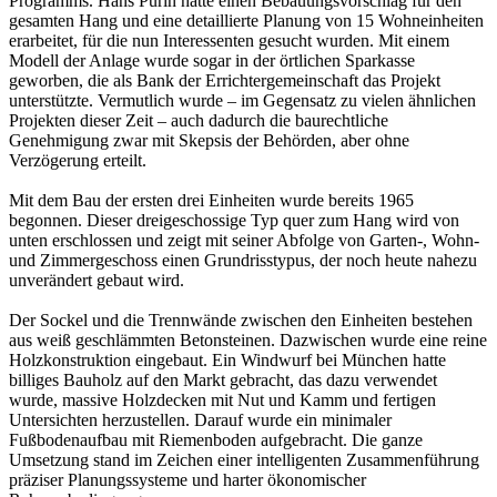
Programms. Hans Purin hatte einen Bebauungsvorschlag für den
gesamten Hang und eine detaillierte Planung von 15 Wohneinheiten
erarbeitet, für die nun Interessenten gesucht wurden. Mit einem
Modell der Anlage wurde sogar in der örtlichen Sparkasse
geworben, die als Bank der Errichtergemeinschaft das Projekt
unterstützte. Vermutlich wurde – im Gegensatz zu vielen ähnlichen
Projekten dieser Zeit – auch dadurch die baurechtliche
Genehmigung zwar mit Skepsis der Behörden, aber ohne
Verzögerung erteilt.
Mit dem Bau der ersten drei Einheiten wurde bereits 1965
begonnen. Dieser dreigeschossige Typ quer zum Hang wird von
unten erschlossen und zeigt mit seiner Abfolge von Garten-, Wohn-
und Zimmergeschoss einen Grundrisstypus, der noch heute nahezu
unverändert gebaut wird.
Der Sockel und die Trennwände zwischen den Einheiten bestehen
aus weiß geschlämmten Betonsteinen. Dazwischen wurde eine reine
Holzkonstruktion eingebaut. Ein Windwurf bei München hatte
billiges Bauholz auf den Markt gebracht, das dazu verwendet
wurde, massive Holzdecken mit Nut und Kamm und fertigen
Untersichten herzustellen. Darauf wurde ein minimaler
Fußbodenaufbau mit Riemenboden aufgebracht. Die ganze
Umsetzung stand im Zeichen einer intelligenten Zusammenführung
präziser Planungssysteme und harter ökonomischer