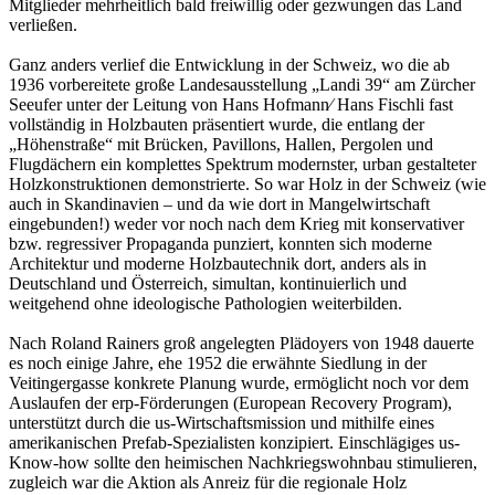
Mitglieder mehrheitlich bald freiwillig oder gezwungen das Land
verließen.
Ganz anders verlief die Entwicklung in der Schweiz, wo die ab
1936 vorbereitete große Landesausstellung „Landi 39“ am Zürcher
Seeufer unter der Leitung von Hans Hofmann⁄ Hans Fischli fast
vollständig in Holzbauten präsentiert wurde, die entlang der
„Höhenstraße“ mit Brücken, Pavillons, Hallen, Pergolen und
Flugdächern ein komplettes Spektrum modernster, urban gestalteter
Holzkonstruktionen demonstrierte. So war Holz in der Schweiz (wie
auch in Skandinavien – und da wie dort in Mangelwirtschaft
eingebunden!) weder vor noch nach dem Krieg mit konservativer
bzw. regressiver Propaganda punziert, konnten sich moderne
Architektur und moderne Holzbautechnik dort, anders als in
Deutschland und Österreich, simultan, kontinuierlich und
weitgehend ohne ideologische Pathologien weiterbilden.
Nach Roland Rainers groß angelegten Plädoyers von 1948 dauerte
es noch einige Jahre, ehe 1952 die erwähnte Siedlung in der
Veitingergasse konkrete Planung wurde, ermöglicht noch vor dem
Auslaufen der erp-Förderungen (European Recovery Program),
unterstützt durch die us-Wirtschaftsmission und mithilfe eines
amerikanischen Prefab-Spezialisten konzipiert. Einschlägiges us-
Know-how sollte den heimischen Nachkriegswohnbau stimulieren,
zugleich war die Aktion als Anreiz für die regionale Holz