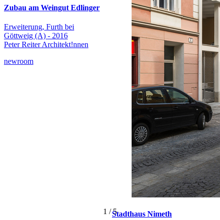
Zubau am Weingut Edlinger
Erweiterung, Furth bei
Göttweig (A) - 2016
Peter Reiter Architekt!nnen
newroom
1
/
5
Stadthaus Nimeth