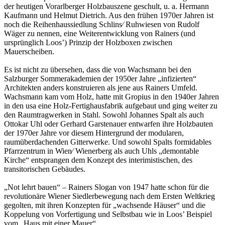
der heutigen Vorarlberger Holzbauszene geschult, u. a. Hermann
Kaufmann und Helmut Dietrich. Aus den frühen 1970er Jahren ist
noch die Reihenhaussiedlung Schlins⁄ Ruhwiesen von Rudolf
Wäger zu nennen, eine Weiterentwicklung von Rainers (und
ursprünglich Loos’) Prinzip der Holzboxen zwischen
Mauerscheiben.
Es ist nicht zu übersehen, dass die von Wachsmann bei den
Salzburger Sommerakademien der 1950er Jahre „infizierten“
Architekten anders konstruieren als jene aus Rainers Umfeld.
Wachsmann kam vom Holz, hatte mit Gropius in den 1940er Jahren
in den usa eine Holz-Fertighausfabrik aufgebaut und ging weiter zu
den Raumtragwerken in Stahl. Sowohl Johannes Spalt als auch
Ottokar Uhl oder Gerhard Garstenauer entwarfen ihre Holzbauten
der 1970er Jahre vor diesem Hintergrund der modularen,
raumüberdachenden Gitterwerke. Und sowohl Spalts formidables
Pfarrzentrum in Wien⁄ Wienerberg als auch Uhls „demontable
Kirche“ entsprangen dem Konzept des interimistischen, des
transitorischen Gebäudes.
„Not lehrt bauen“ – Rainers Slogan von 1947 hatte schon für die
revolutionäre Wiener Siedlerbewegung nach dem Ersten Weltkrieg
gegolten, mit ihren Konzepten für „wachsende Häuser“ und die
Koppelung von Vorfertigung und Selbstbau wie in Loos’ Beispiel
vom „Haus mit einer Mauer“.