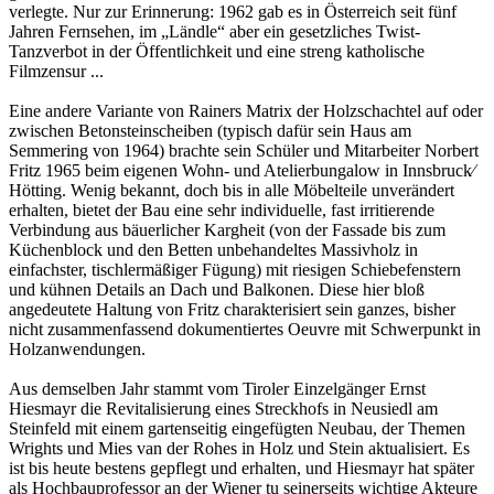
verlegte. Nur zur Erinnerung: 1962 gab es in Österreich seit fünf
Jahren Fernsehen, im „Ländle“ aber ein gesetzliches Twist-
Tanzverbot in der Öffentlichkeit und eine streng katholische
Filmzensur ...
Eine andere Variante von Rainers Matrix der Holzschachtel auf oder
zwischen Betonsteinscheiben (typisch dafür sein Haus am
Semmering von 1964) brachte sein Schüler und Mitarbeiter Norbert
Fritz 1965 beim eigenen Wohn- und Atelierbungalow in Innsbruck⁄
Hötting. Wenig bekannt, doch bis in alle Möbelteile unverändert
erhalten, bietet der Bau eine sehr individuelle, fast irritierende
Verbindung aus bäuerlicher Kargheit (von der Fassade bis zum
Küchenblock und den Betten unbehandeltes Massivholz in
einfachster, tischlermäßiger Fügung) mit riesigen Schiebefenstern
und kühnen Details an Dach und Balkonen. Diese hier bloß
angedeutete Haltung von Fritz charakterisiert sein ganzes, bisher
nicht zusammenfassend dokumentiertes Oeuvre mit Schwerpunkt in
Holzanwendungen.
Aus demselben Jahr stammt vom Tiroler Einzelgänger Ernst
Hiesmayr die Revitalisierung eines Streckhofs in Neusiedl am
Steinfeld mit einem gartenseitig eingefügten Neubau, der Themen
Wrights und Mies van der Rohes in Holz und Stein aktualisiert. Es
ist bis heute bestens gepflegt und erhalten, und Hiesmayr hat später
als Hochbauprofessor an der Wiener tu seinerseits wichtige Akteure