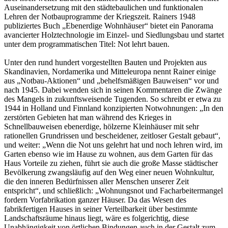
Auseinandersetzung mit den städtebaulichen und funktionalen
Lehren der Notbauprogramme der Kriegszeit. Rainers 1948
publiziertes Buch „Ebenerdige Wohnhäuser“ bietet ein Panorama
avancierter Holztechnologie im Einzel- und Siedlungsbau und startet
unter dem programmatischen Titel: Not lehrt bauen.
Unter den rund hundert vorgestellten Bauten und Projekten aus
Skandinavien, Nordamerika und Mitteleuropa nennt Rainer einige
aus „Notbau-Aktionen“ und „behelfsmäßigen Bauweisen“ vor und
nach 1945. Dabei wenden sich in seinen Kommentaren die Zwänge
des Mangels in zukunftsweisende Tugenden. So schreibt er etwa zu
1944 in Holland und Finnland konzipierten Notwohnungen: „In den
zerstörten Gebieten hat man während des Krieges in
Schnellbauweisen ebenerdige, hölzerne Kleinhäuser mit sehr
rationellen Grundrissen und bescheidener, zeitloser Gestalt gebaut“,
und weiter: „Wenn die Not uns gelehrt hat und noch lehren wird, im
Garten ebenso wie im Hause zu wohnen, aus dem Garten für das
Haus Vorteile zu ziehen, führt sie auch die große Masse städtischer
Bevölkerung zwangsläufig auf den Weg einer neuen Wohnkultur,
die den inneren Bedürfnissen aller Menschen unserer Zeit
entspricht“, und schließlich: „Wohnungsnot und Facharbeitermangel
fordern Vorfabrikation ganzer Häuser. Da das Wesen des
fabrikfertigen Hauses in seiner Verteilbarkeit über bestimmte
Landschaftsräume hinaus liegt, wäre es folgerichtig, diese
Unabhängigkeit von örtlichen Bindungen auch in der Gestalt zum