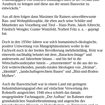
Ausdruck zu bringen und diese aus der neuen Bauweise zu
entwickeln.“
Aus all dem folgen dann Maximen für Rainers umweltbewusste
Bau- und Wohnphilosophie, die eben auch seine Schüler und
Mitarbeiter aus Vorarlberg und Tirol – Hans Purin, Jakob Albrecht,
Friedrich Wengler, Gunter Wratzfeld, Norbert Fritz u. a. – geprägt
hat.
Doch in den 1950er Jahren war solch humanistisch-ökologische,
positive Umwertung von Mangelphänomenen weder in der
Fachwelt noch in der breiten Bevölkerung mehrheitsfähig. Holz war
einerseits nachhaltig belastet mit dem „Baracken-Image“ und
andererseits auf Jahrzehnte hinaus – und bis tief in die
Wirtschaftwunderjahre hinein – „einzementiert“ in die aus der ns-
Zeit weiterwirkenden, pseudo-ruralen Ideologien von „Heimat“,
„Identität“, „landschaftsgerechtem Bauen“ und „Blut-und-Boden-
Mythen“.
Auch die Bauwirtschaft war in einem Land mit geringem
Industrialisierungsgrad eher auf einfachste Verwertung des
Rohstoffs ausgerichtet. 1946 etwa schrieb das damals
neugegründete Fachmagazin „Der Aufbau“ im Rahmen einer
grundsätzlichen Standortbestimmung und angesichts des