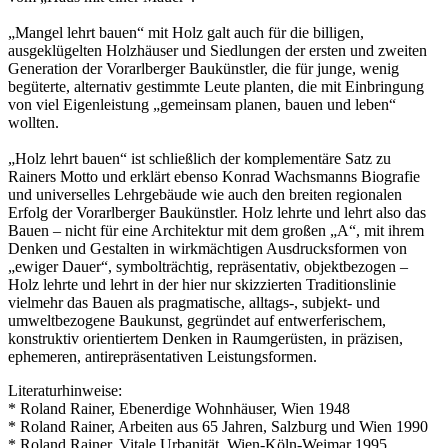
„Mangel lehrt bauen“ mit Holz galt auch für die billigen,
ausgeklügelten Holzhäuser und Siedlungen der ersten und zweiten
Generation der Vorarlberger Baukünstler, die für junge, wenig
begüterte, alternativ gestimmte Leute planten, die mit Einbringung
von viel Eigenleistung „gemeinsam planen, bauen und leben“
wollten.
„Holz lehrt bauen“ ist schließlich der komplementäre Satz zu
Rainers Motto und erklärt ebenso Konrad Wachsmanns Biografie
und universelles Lehrgebäude wie auch den breiten regionalen
Erfolg der Vorarlberger Baukünstler. Holz lehrte und lehrt also das
Bauen – nicht für eine Architektur mit dem großen „A“, mit ihrem
Denken und Gestalten in wirkmächtigen Ausdrucksformen von
„ewiger Dauer“, symbolträchtig, repräsentativ, objektbezogen –
Holz lehrte und lehrt in der hier nur skizzierten Traditionslinie
vielmehr das Bauen als pragmatische, alltags-, subjekt- und
umweltbezogene Baukunst, gegründet auf entwerferischem,
konstruktiv orientiertem Denken in Raumgerüsten, in präzisen,
ephemeren, antirepräsentativen Leistungsformen.
Literaturhinweise:
* Roland Rainer, Ebenerdige Wohnhäuser, Wien 1948
* Roland Rainer, Arbeiten aus 65 Jahren, Salzburg und Wien 1990
* Roland Rainer, Vitale Urbanität, Wien-Köln-Weimar 1995