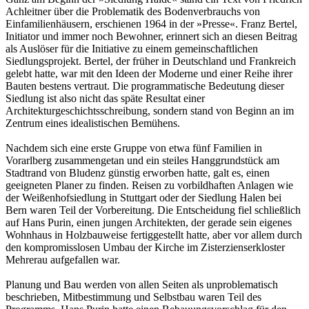
Achleitner über die Problematik des Bodenverbrauchs von
Einfamilienhäusern, erschienen 1964 in der »Presse«. Franz Bertel,
Initiator und immer noch Bewohner, erinnert sich an diesen Beitrag
als Auslöser für die Initiative zu einem gemeinschaftlichen
Siedlungsprojekt. Bertel, der früher in Deutschland und Frankreich
gelebt hatte, war mit den Ideen der Moderne und einer Reihe ihrer
Bauten bestens vertraut. Die programmatische Bedeutung dieser
Siedlung ist also nicht das späte Resultat einer
Architekturgeschichtsschreibung, sondern stand von Beginn an im
Zentrum eines idealistischen Bemühens.
Nachdem sich eine erste Gruppe von etwa fünf Familien in
Vorarlberg zusammengetan und ein steiles Hanggrundstück am
Stadtrand von Bludenz günstig erworben hatte, galt es, einen
geeigneten Planer zu finden. Reisen zu vorbildhaften Anlagen wie
der Weißenhofsiedlung in Stuttgart oder der Siedlung Halen bei
Bern waren Teil der Vorbereitung. Die Entscheidung fiel schließlich
auf Hans Purin, einen jungen Architekten, der gerade sein eigenes
Wohnhaus in Holzbauweise fertiggestellt hatte, aber vor allem durch
den kompromisslosen Umbau der Kirche im Zisterzienserkloster
Mehrerau aufgefallen war.
Planung und Bau werden von allen Seiten als unproblematisch
beschrieben, Mitbestimmung und Selbstbau waren Teil des