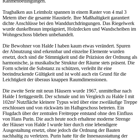
Rahmenbedingungen.
Tragbalken aus Leimholz spannen in einem Raster von 4 mal 3
Metern über die gesamte Haustiefe. Ihre Maßhaltigkeit garantiert
dichte Anschlüsse bei den Wanddurchdringungen. Das Riegelwerk
wurde dunkelbraun imprägniert, Holzdecken und Wandscheiben im
Wohngeschoss blieben unbehandelt.
Die Bewohner von Halde I haben kaum etwas verändert. Spuren
der Abnutzung sind erkennbar und einzelne Elemente wurden
ersetzt, doch sind die Stimmigkeit und die Präzision der Ordnung als
harmonische, ja musikalische Struktur der Räume stets präsent. Die
Form scheint die Substanz zu schützen, verleiht ihr eine
beeindruckende Gültigkeit und ist wohl auch ein Grund für die
Leichtigkeit der überaus knappen Raumdimensionen.
Die zweite Serie mit neun Häusern wurde 1967, unmittelbar nach
Halde I fertiggestellt. Der schmale und im Vergleich zu Halde I mit
102m² Nutzfläche kleinere Typus wird über eine zweiläufige Treppe
erschlossen und von rückwärts im Halbgeschoss betreten. Ein
Flugdach über der zentralen Freitreppe entstand ohne den Einfluss
von Hans Purin. Die auch heute noch erhaltene moderne Strenge
der Häuser von Halde I wurde hier durch eine lebendigere
Ausgestaltung ersetzt, ohne jedoch die Ordnung der Bauten
nachhaltig zu verletzen. Purin hatte für die Innenausstattung der