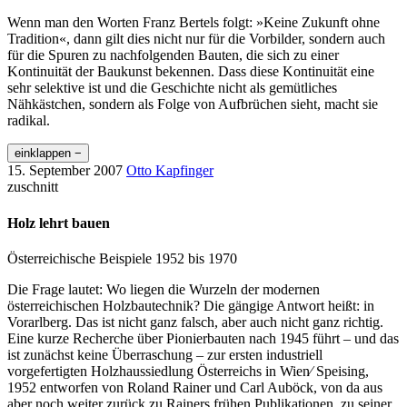
Wenn man den Worten Franz Bertels folgt: »Keine Zukunft ohne
Tradition«, dann gilt dies nicht nur für die Vorbilder, sondern auch
für die Spuren zu nachfolgenden Bauten, die sich zu einer
Kontinuität der Baukunst bekennen. Dass diese Kontinuität eine
sehr selektive ist und die Geschichte nicht als gemütliches
Nähkästchen, sondern als Folge von Aufbrüchen sieht, macht sie
radikal.
einklappen −
15. September 2007
Otto Kapfinger
zuschnitt
Holz lehrt bauen
Österreichische Beispiele 1952 bis 1970
Die Frage lautet: Wo liegen die Wurzeln der modernen
österreichischen Holzbautechnik? Die gängige Antwort heißt: in
Vorarlberg. Das ist nicht ganz falsch, aber auch nicht ganz richtig.
Eine kurze Recherche über Pionierbauten nach 1945 führt – und das
ist zunächst keine Überraschung – zur ersten industriell
vorgefertigten Holzhaussiedlung Österreichs in Wien⁄ Speising,
1952 entworfen von Roland Rainer und Carl Auböck, von da aus
aber noch weiter zurück zu Rainers frühen Publikationen, zu seiner