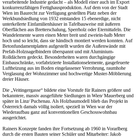
verarbeitende Industrie gedacht – als Modell einer auch im Export
konkurrenzfähigen Fertighausproduktion. Auf dem von der Stadt
Wien im Baurecht zur Verfügung gestellten Platz neben der
Werkbundsiedlung von 1932 entstanden 15 ebenerdige, nicht
unterkellerte Einfamilienhäuser in Tafelbauweise mit äußeren
Oberflächen aus Bretterschalung, Sperrholz oder Eternittafeln. Die
Wandelemente waren einen Meter breit und zweiein-halb Meter
hoch und so leicht, dass sie händisch montiert werden konnten. Auf
Betonfundamentplatten aufgestellt wurden die Außenwände mit
Prefab-Holznagelbindern überspannt und mit Aluminium-
Rolldächern gedeckt. Besonderheiten waren durchgängige
Einbauschränke, vorfabrizierte Installationselemente, gasgefeuerte
Luftheizung aus im Boden eingelassener Verrohrung, raumhohe
Verglasung der Wohnzimmer und hochwertige Muster-Möblierung
dreier Häuser.
Die „Veitingergasse“ bildete eine Vorstufe für Rainers größere und
bekanntere, massiv ausgeführte Siedlungen in Wien⁄ Mauerberg und
später in Linz⁄ Puchenau. Als Holzbaumodell blieb das Projekt in
Österreich damals völlig isoliert, speziell in Wien war der
Wiederaufbau ganz auf konventionellen Geschosswohnbau
ausgerichtet.
Rainers Konzepte fanden ihre Fortsetzung ab 1960 in Vorarlberg
durch die ersten Bauten seiner Schüler und Mitarbeiter: Jakob