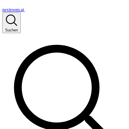
nextroom.at
Suchen