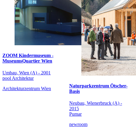
ZOOM Kindermuseum -
MuseumsQuartier Wien
Umbau, Wien (A) - 2001
pool Architektur
Naturparkzentrum Ötscher-
Architekturzentrum Wien
Basis
Neubau, Wienerbruck (A) -
2015
Pumar
newroom