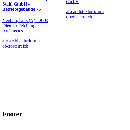
GmbH
Stahl GmbH -
Betriebsgebäude 75
afo architekturforum
oberösterreich
Neubau, Linz (A) - 2009
Dietmar Feichtinger
Architectes
afo architekturforum
oberösterreich
Footer