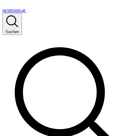
nextroom.at
Suchen