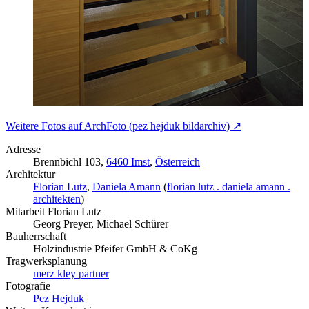
Weitere Fotos auf ArchFoto (pez hejduk bildarchiv) ↗
Adresse
Brennbichl 103,
6460 Imst
,
Österreich
Architektur
Florian Lutz
,
Daniela Amann
(
florian lutz . daniela amann .
architekten
)
Mitarbeit Florian Lutz
Georg Preyer, Michael Schürer
Bauherrschaft
Holzindustrie Pfeifer GmbH & CoKg
Tragwerksplanung
merz kley partner
Fotografie
Pez Hejduk