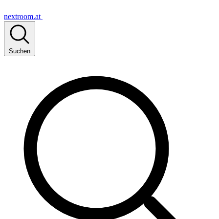
nextroom.at
Suchen