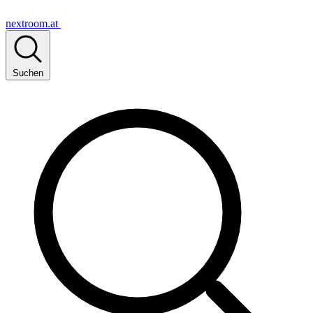
nextroom.at
Suchen