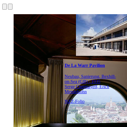
De La Warr Pavilion
Neubau, Sanierung, Bexhill-
on-Sea (GB) - 1935
Serge Chermayeff, Erich
Mendelsohn
NZZ-Folio