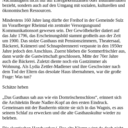
Nachhaltigkeit nicht nur auf Energiekennzahlen oder Baumaterialien
bezieht, sondern auch auf den Umgang mit sozialen, kulturellen und
ökonomischen Ressourcen.
Mindestens 160 Jahre lang dürfte der Freihof in der Gemeinde Sulz
im Vorarlberger Rheintal ein zentraler Versorgungsund
Kommunikationsort gewesen sein. Der Gewölbekeller datiert auf
das Jahr 1796, das Erscheinungsbild stammt großteils aus der Zeit
um 1900. Das stolze Gasthaus mit Pensionszimmern, Theatersaal,
Bäckerei, Krämerei und Schnapsbrennerei verpasste in den 1950er
Jahre jedoch den Anschluss. Zuerst blieben die Sommerfrischler aus,
dann wurde die Gastwirtschaft geschlossen, Mitte der 70er Jahre
auch die Bäckerei. Zuletzt diente noch ein Gastzimmer als
Wohnung. Als Lydia Zettler-Madlener und ihre Geschwister nach
dem Tod der Eltern das desolate Haus übernahmen, war die große
Frage: Was tun?
Schätze heben
„Das Gasthaus sah aus wie ein Dornröschenschloss“, erinnert sich
die Architektin Beate Nadler-Kopf an den ersten Eindruck.
Gemeinsam mit der Bauherrin stürzte sie sich in das Wagnis, es aus
seinem Schlaf zu erwecken und die alte Gasthauskultur wieder zu
beleben.