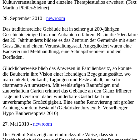
Kulturveranstaltungen und einzelne Therapiestudios erweitert. (Text:
Martina Pfeifer-Steiner)
28. September 2010 -
newroom
Das traditionsreiche Gebäude hat in seiner gut 200-jährigen
Geschichte einige Um- und Anbauten erfahren. Bis in die 50er-Jahre
des 20. Jahrhunderts bildete es das Zentrum der Gemeinde mit einer
Gaststätte und einem Veranstaltungssaal. Angegliedert waren eine
Bäckerei und Mehlhandlung, eine Schnapsbrennerei und ein
Dorfladen.
Glücklicherweise blieb das Anwesen in Familienbesitz, so konnte
die Bauherrin ihre Vision einer lebendigen Begegnungsstätte, wo
man einkehrt, einkauft, Tagungen und Feste abhält, auf sehr
charmante Art umsetzen. Mit weitläufigen Raumfolgen und
zauberhaftem Garten erinnert das Gebäude an den Glanz früherer
Tage und verströmt dabei wunderbare Gastlichkeit und
unverkrampfte Großzügigkeit. Eine sanfte Renovierung mit großer
Achtung vor dem Bestand! (Gekürtzter Jurytext 6. Vorarlberger
Hypo-Bauherrenpreis 2010)
27. Mai 2010 -
newroom
Der Freihof Sulz zeigt auf eindrucksvolle Weise, dass sich