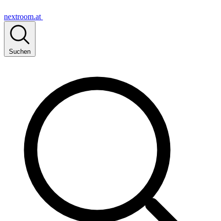
nextroom.at
Suchen