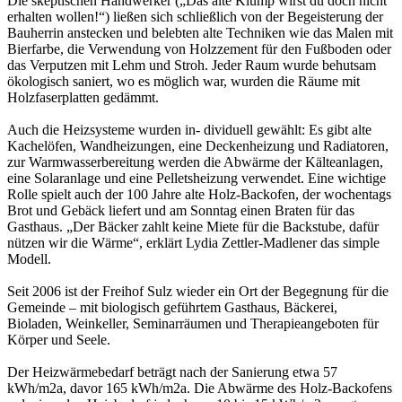
Die skeptischen Handwerker („Das alte Klump wirst du doch nicht
erhalten wollen!“) ließen sich schließlich von der Begeisterung der
Bauherrin anstecken und belebten alte Techniken wie das Malen mit
Bierfarbe, die Verwendung von Holzzement für den Fußboden oder
das Verputzen mit Lehm und Stroh. Jeder Raum wurde behutsam
ökologisch saniert, wo es möglich war, wurden die Räume mit
Holzfaserplatten gedämmt.
Auch die Heizsysteme wurden in- dividuell gewählt: Es gibt alte
Kachelöfen, Wandheizungen, eine Deckenheizung und Radiatoren,
zur Warmwasserbereitung werden die Abwärme der Kälteanlagen,
eine Solaranlage und eine Pelletsheizung verwendet. Eine wichtige
Rolle spielt auch der 100 Jahre alte Holz-Backofen, der wochentags
Brot und Gebäck liefert und am Sonntag einen Braten für das
Gasthaus. „Der Bäcker zahlt keine Miete für die Backstube, dafür
nützen wir die Wärme“, erklärt Lydia Zettler-Madlener das simple
Modell.
Seit 2006 ist der Freihof Sulz wieder ein Ort der Begegnung für die
Gemeinde – mit biologisch geführtem Gasthaus, Bäckerei,
Bioladen, Weinkeller, Seminarräumen und Therapieangeboten für
Körper und Seele.
Der Heizwärmebedarf beträgt nach der Sanierung etwa 57
kWh/m2a, davor 165 kWh/m2a. Die Abwärme des Holz-Backofens