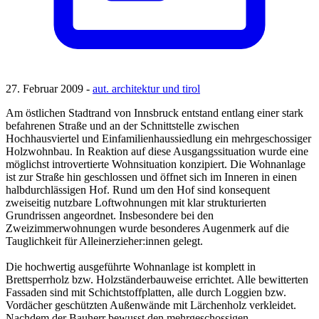
27. Februar 2009 -
aut. architektur und tirol
Am östlichen Stadtrand von Innsbruck entstand entlang einer stark
befahrenen Straße und an der Schnittstelle zwischen
Hochhausviertel und Einfamilienhaussiedlung ein mehrgeschossiger
Holzwohnbau. In Reaktion auf diese Ausgangssituation wurde eine
möglichst introvertierte Wohnsituation konzipiert. Die Wohnanlage
ist zur Straße hin geschlossen und öffnet sich im Inneren in einen
halbdurchlässigen Hof. Rund um den Hof sind konsequent
zweiseitig nutzbare Loftwohnungen mit klar strukturierten
Grundrissen angeordnet. Insbesondere bei den
Zweizimmerwohnungen wurde besonderes Augenmerk auf die
Tauglichkeit für Alleinerzieher:innen gelegt.
Die hochwertig ausgeführte Wohnanlage ist komplett in
Brettsperrholz bzw. Holzständerbauweise errichtet. Alle bewitterten
Fassaden sind mit Schichtstoffplatten, alle durch Loggien bzw.
Vordächer geschützten Außenwände mit Lärchenholz verkleidet.
Nachdem der Bauherr bewusst den mehrgeschossigen