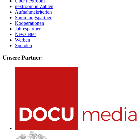
Über nextroom
nextroom in Zahlen
Aufnahmekriterien
Sammlungspartner
Kooperationen
Jahrespartner
Newsletter
Werben
Spenden
Unsere Partner: