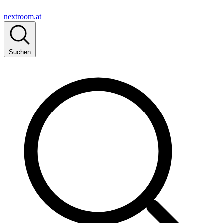
nextroom.at
Suchen