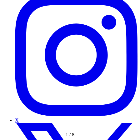
X
1
/
8