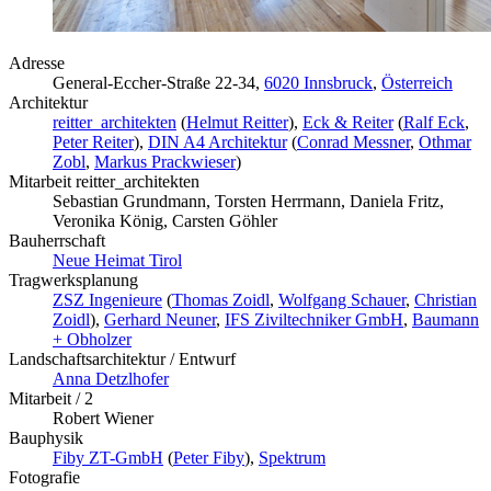
Adresse
General-Eccher-Straße 22-34,
6020 Innsbruck
,
Österreich
Architektur
reitter_architekten
(
Helmut Reitter
),
Eck & Reiter
(
Ralf Eck
,
Peter Reiter
),
DIN A4 Architektur
(
Conrad Messner
,
Othmar
Zobl
,
Markus Prackwieser
)
Mitarbeit reitter_architekten
Sebastian Grundmann, Torsten Herrmann, Daniela Fritz,
Veronika König, Carsten Göhler
Bauherrschaft
Neue Heimat Tirol
Tragwerksplanung
ZSZ Ingenieure
(
Thomas Zoidl
,
Wolfgang Schauer
,
Christian
Zoidl
),
Gerhard Neuner
,
IFS Ziviltechniker GmbH
,
Baumann
+ Obholzer
Landschaftsarchitektur / Entwurf
Anna Detzlhofer
Mitarbeit / 2
Robert Wiener
Bauphysik
Fiby ZT-GmbH
(
Peter Fiby
),
Spektrum
Fotografie