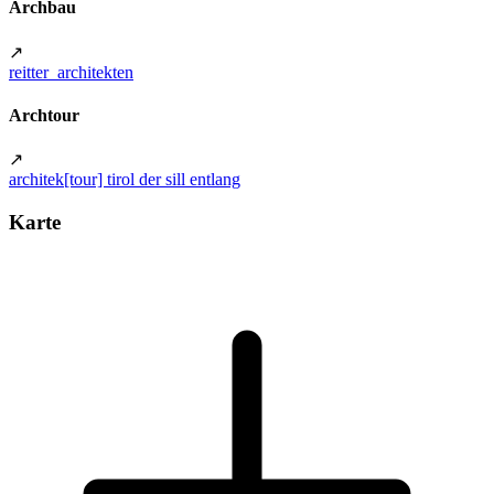
Archbau
↗
reitter_architekten
Archtour
↗
architek[tour] tirol der sill entlang
Karte