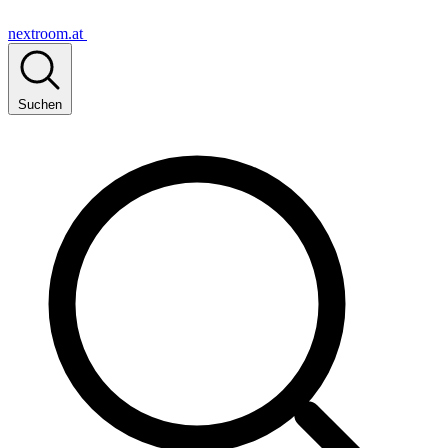
nextroom.at
Suchen