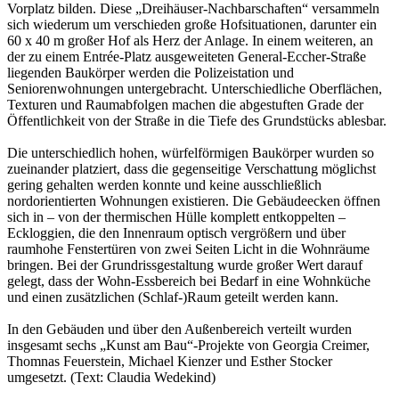
Vorplatz bilden. Diese „Dreihäuser-Nachbarschaften“ versammeln
sich wiederum um verschieden große Hofsituationen, darunter ein
60 x 40 m großer Hof als Herz der Anlage. In einem weiteren, an
der zu einem Entrée-Platz ausgeweiteten General-Eccher-Straße
liegenden Baukörper werden die Polizeistation und
Seniorenwohnungen untergebracht. Unterschiedliche Oberflächen,
Texturen und Raumabfolgen machen die abgestuften Grade der
Öffentlichkeit von der Straße in die Tiefe des Grundstücks ablesbar.
Die unterschiedlich hohen, würfelförmigen Baukörper wurden so
zueinander platziert, dass die gegenseitige Verschattung möglichst
gering gehalten werden konnte und keine ausschließlich
nordorientierten Wohnungen existieren. Die Gebäudeecken öffnen
sich in – von der thermischen Hülle komplett entkoppelten –
Eckloggien, die den Innenraum optisch vergrößern und über
raumhohe Fenstertüren von zwei Seiten Licht in die Wohnräume
bringen. Bei der Grundrissgestaltung wurde großer Wert darauf
gelegt, dass der Wohn-Essbereich bei Bedarf in eine Wohnküche
und einen zusätzlichen (Schlaf-)Raum geteilt werden kann.
In den Gebäuden und über den Außenbereich verteilt wurden
insgesamt sechs „Kunst am Bau“-Projekte von Georgia Creimer,
Thomnas Feuerstein, Michael Kienzer und Esther Stocker
umgesetzt. (Text: Claudia Wedekind)