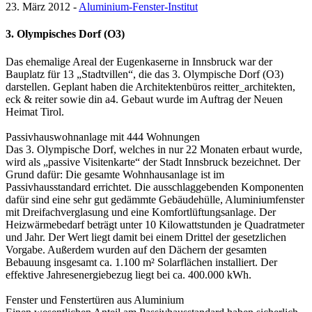
23. März 2012 -
Aluminium-Fenster-Institut
3. Olympisches Dorf (O3)
Das ehemalige Areal der Eugenkaserne in Innsbruck war der
Bauplatz für 13 „Stadtvillen“, die das 3. Olympische Dorf (O3)
darstellen. Geplant haben die Architektenbüros reitter_architekten,
eck & reiter sowie din a4. Gebaut wurde im Auftrag der Neuen
Heimat Tirol.
Passivhauswohnanlage mit 444 Wohnungen
Das 3. Olympische Dorf, welches in nur 22 Monaten erbaut wurde,
wird als „passive Visitenkarte“ der Stadt Innsbruck bezeichnet. Der
Grund dafür: Die gesamte Wohnhausanlage ist im
Passivhausstandard errichtet. Die ausschlaggebenden Komponenten
dafür sind eine sehr gut gedämmte Gebäudehülle, Aluminiumfenster
mit Dreifachverglasung und eine Komfortlüftungsanlage. Der
Heizwärmebedarf beträgt unter 10 Kilowattstunden je Quadratmeter
und Jahr. Der Wert liegt damit bei einem Drittel der gesetzlichen
Vorgabe. Außerdem wurden auf den Dächern der gesamten
Bebauung insgesamt ca. 1.100 m² Solarflächen installiert. Der
effektive Jahresenergiebezug liegt bei ca. 400.000 kWh.
Fenster und Fenstertüren aus Aluminium