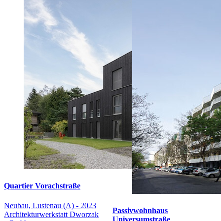
Quartier Vorachstraße
Neubau, Lustenau (A) - 2023
Passivwohnhaus
Architekturwerkstatt Dworzak
Universumstraße