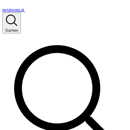
nextroom.at
Suchen