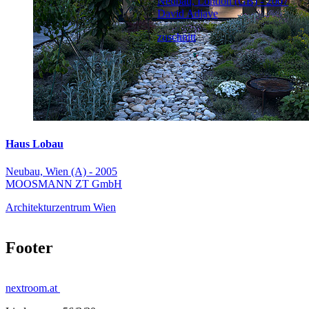
Neubau, London (GB) - 2007
David Adjaye
zuschnitt
Haus Lobau
Neubau, Wien (A) - 2005
MOOSMANN ZT GmbH
Architekturzentrum Wien
Footer
nextroom.at