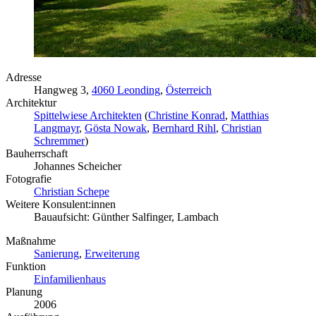
Adresse
Hangweg 3,
4060 Leonding
,
Österreich
Architektur
Spittelwiese Architekten
(
Christine Konrad
,
Matthias
Langmayr
,
Gösta Nowak
,
Bernhard Rihl
,
Christian
Schremmer
)
Bauherrschaft
Johannes Scheicher
Fotografie
Christian Schepe
Weitere Konsulent:innen
Bauaufsicht: Günther Salfinger, Lambach
Maßnahme
Sanierung
,
Erweiterung
Funktion
Einfamilienhaus
Planung
2006