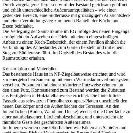
Durch vorgelagerte Terrassen wird der Bestand gleichsam geöffnet
und erhält unterschiedliche Außenraumqualitäten – wie einen
gedeckten Bereich, eine Südterrasse mit großzügigem Aussichtsdeck
und einen Verbindungssteg zum neuen Bauteil, der Küche und
Essen beinhaltet.
Die Verlegung der Sanitärräume im EG infolge des neuen Eingangs
ermöglicht ein Aufweiten der Diele mit einem eingeschoßigen
Anbau zu einem Koch-Essbereich, der einem Pavillon ähnlich die
Verbindung des Altbestandes zum Garten herstellt und mit einem
Steg zur Südtterasse führt. Im Großteil des Bestandes wird die
Raumstruktur erhalten.
Konstruktion und Materialien
Das bestehende Haus ist in NF-Ziegelbauweise errichtet und wird
zur energetischen Sanierung mit einem Wärmedämmverbundsystem
versehen. Putznuten und eine strukturierte Putzweise erinnern an
den alten Putz. Kontrastierend zum Bestand werden die Zubauten
aus Fertigteilen in Holztafelbauweise errichtet. Die hinterlüftete
Fassade aus schwarzen Phenolharzcompact-Platten umschließt den
neuen Baukörper und die Außenflächen der Terrassen. An den
Innenflächen (Boden, Wand und Decke) wechselt die Oberfläche zu
einer naturbelassenen Lärchenholzschalung und unterstreicht die
räumliche Geste des geschützten Außenraumes.
Im Inneren werden neue Oberflächen wie Böden aus Schiefer und
weiß geöltem Eichen-Massivparkett im Bestand und Neubau