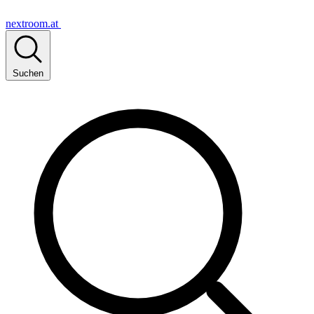
nextroom.at
Suchen