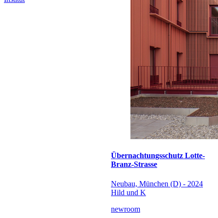
Übernachtungsschutz Lotte-
Branz-Strasse
Neubau, München (D) - 2024
Hild und K
newroom